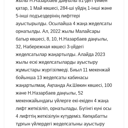
жылы Н.Назарбаев даңғылы 81-дегі үймен
қатар, 1 Май көшесі, 284-ші үйдің 1-інші және
5-інші подъездерінің лифттері
ауыстырылды. Осылайша 4 жаңа жеделсаты
орнатылды. Ал, 2022 жылы Малайсары
батыр көшесі, 8, 10, Н.Назарбаев даңғылы,
32, Набережная көшесі 3-үйдегі
жеделсатылар жаңартылды. Алайда 2023
жылы ескі жеделсатыларды ауыстыру
жұмыстары жүргізілмеді. Биыл 11 мекенжай
бойынша 13 жеделсаты кабинасы
жаңартылмақ. Ақпанда Ак.Шөкин көшесі, 100
және Н.Назарбаев даңғылы, 52
мекенжайындағы үйлерге екі-екіден 4 жаңа
лифт жеткізіліп, орнатылады. Бүгінгі күні осы
4 лифттің жеткізілуін күтудеміз. Көпқабатты
тұрғын үйлердегі жеделсатыны ауыстыру