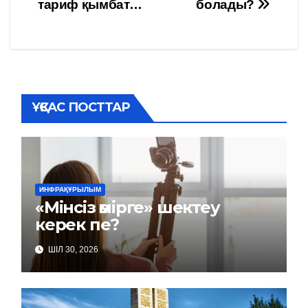
по
тариф қымбат…
болады?
записям
ҰҚСАС ПОСТТАР
ИНФРАҚҰРЫЛЫМ
«Мінсіз өмірге» шектеу
керек пе?
ШІЛ 30, 2026