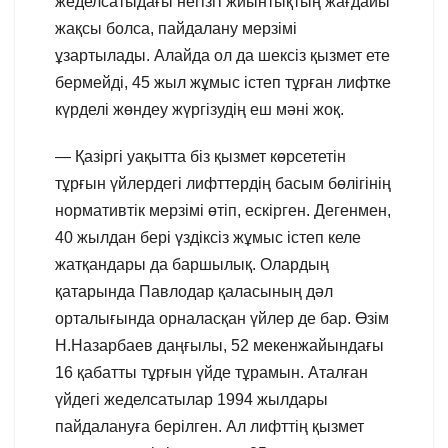
жеделсатыдағы негізгі жиынтықтың жағдайы
жақсы болса, пайдалану мерзімі
ұзартылады. Алайда ол да шексіз қызмет ете
бермейді, 45 жыл жұмыс істеп тұрған лифтке
күрделі жөндеу жүргізудің еш мәні жоқ.
— Қазіргі уақытта біз қызмет көрсететін
тұрғын үйлердегі лифттердің басым бөлігінің
нормативтік мерзімі өтіп, ескірген. Дегенмен,
40 жылдан бері үздіксіз жұмыс істеп келе
жатқандары да баршылық. Олардың
қатарында Павлодар қаласының дәл
орталығында орналасқан үйлер де бар. Өзім
Н.Назарбаев даңғылы, 52 мекенжайындағы
16 қабатты тұрғын үйде тұрамын. Аталған
үйдегі жеделсатылар 1994 жылдары
пайдалануға берілген. Ал лифттің қызмет