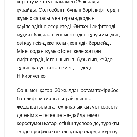
көрсету мерзімі шамамен 25 жылды
құрайды. Сол себепті бұның бәрі лифттердің
жұмыс сапасы мен тұрғындардың
қауіпсіздігіне әсер етеді. Өйткені лифттерді
мұқият бақылап, үнемі жөндеп тұруымыздың
өзі қауіпсіз-дікке толық кепілдік бермейді.
Міне, содан жұмыс істеп келе жатқан
лифтілердің істен шығып, бұзылып, кейде
тұрып қалуы ғажап емес, — деді
Н.Кириченко.
Сонымен қатар, 30 жылдан астам тәжірибесі
бар лифт маманының айтуынша,
жеделсатыларға техникалық қызмет көрсету
дегеніміз – төтенше жағдайда көмек
көрсетумен қатар, өтініш түспесе де, тұрақты
түрде профилактикалық шараларды жүргізу.