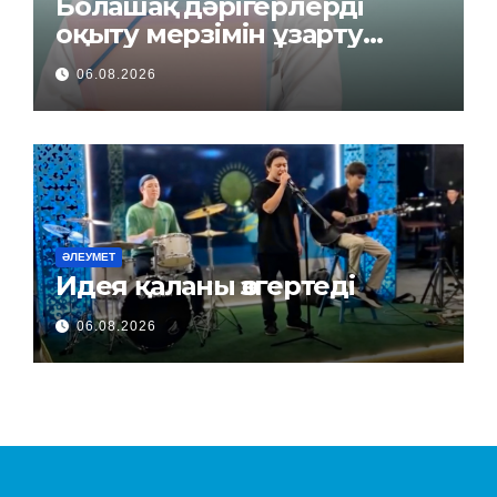
Болашақ дәрігерлерді
оқыту мерзімін ұзарту
керек пе?
06.08.2026
ӘЛЕУМЕТ
Идея қаланы өзгертеді
06.08.2026