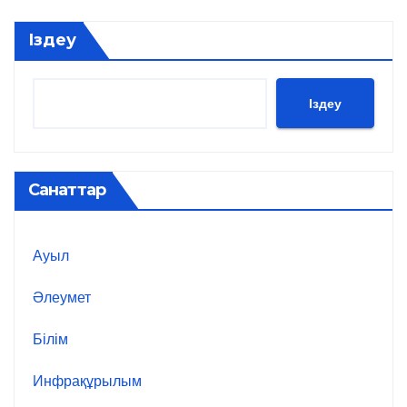
Іздеу
Іздеу
Санаттар
Ауыл
Әлеумет
Білім
Инфрақұрылым