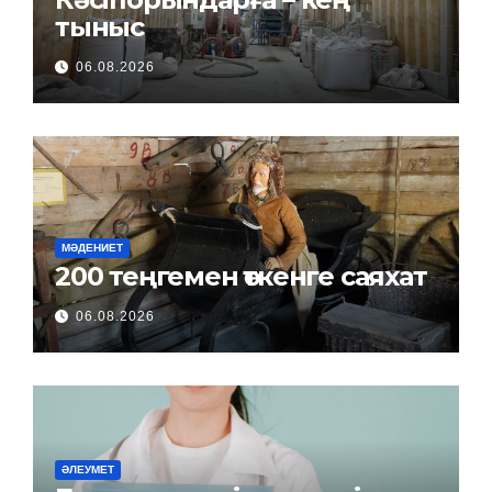
тыныс
06.08.2026
МӘДЕНИЕТ
200 теңгемен өткенге саяхат
06.08.2026
ӘЛЕУМЕТ