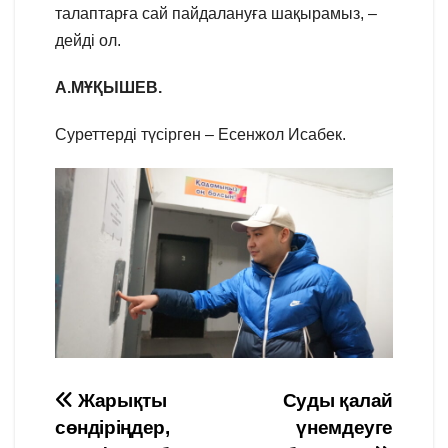
талаптарға сай пайдалануға шақырамыз, –
дейді ол.
А.МҰҚЫШЕВ.
Суреттерді түсірген – Есенжол Исабек.
Навигация
Жарықты
Суды қалай
сөндіріңдер,
үнемдеуге