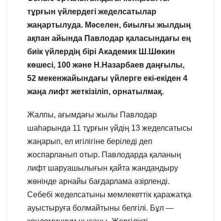
тұрғын үйлердегі жеделсатылар
жаңартылуда. Мәселен, биылғы жылдың
ақпан айында Павлодар қаласындағы ең
биік үйлердің бірі Академик Ш.Шөкин
көшесі, 100 және Н.Назарбаев даңғылы,
52 мекенжайындағы үйлерге екі-екіден 4
жаңа лифт жеткізіліп, орнатылмақ.
Жалпы, ағымдағы жылы Павлодар
шаһарында 11 тұрғын үйдің 13 жеделсатысы
жаңарып, ел игілігіне беріледі деп
жоспарланып отыр. Павлодарда қаланың
лифт шаруашылығын қайта жандандыру
жөнінде арнайы бағдарлама әзірленді.
Себебі жеделсатыны мемлекеттік қаражатқа
ауыстыруға болмайтыны белгілі. Бұл —