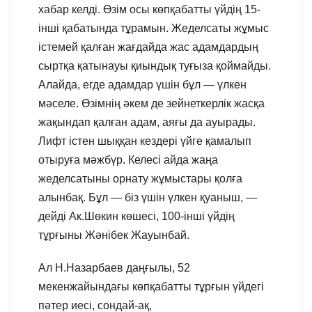
хабар келді. Өзім осы көпқабатты үйдің 15-
інші қабатында тұрамын. Жеделсаты жұмыс
істемей қалған жағдайда жас адамдардың
сыртқа қатынауы қиындық туғыза қоймайды.
Алайда, егде адамдар үшін бұл — үлкен
мәселе. Өзімнің әкем де зейнеткерлік жасқа
жақындап қалған адам, аяғы да ауырады.
Лифт істен шыққан кездері үйге қамалып
отыруға мәжбүр. Келесі айда жаңа
жеделсатыны орнату жұмыстары қолға
алынбақ. Бұл — біз үшін үлкен қуаныш, —
дейді Ак.Шөкин көшесі, 100-інші үйдің
тұрғыны Жәнібек Жауынбай.
Ал Н.Назарбаев даңғылы, 52
мекенжайындағы көпқабатты тұрғын үйдегі
пәтер иесі, сондай-ақ,