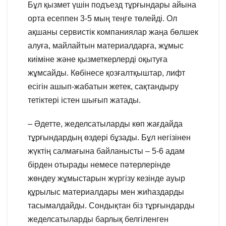
Бұл қызмет үшін подъезд тұрғындары айына
орта есеппен 3-5 мың теңге төлейді. Ол
ақшаны сервистік компаниялар жаңа бөлшек
алуға, майлайтын материалдарға, жұмыс
киіміне және қызметкерлерді оқытуға
жұмсайды. Көбінесе қозғалтқыштар, лифт
есігін ашып-жабатын жетек, сақтандыру
тетіктері істен шығып жатады.
– Әдетте, жеделсатыларды көп жағдайда
тұрғындардың өздері бұзады. Бұл негізінен
жүктің салмағына байланысты – 5-6 адам
бірден отырады немесе пәтерлерінде
жөндеу жұмыстарын жүргізу кезінде ауыр
құрылыс материалдары мен жиһаздарды
тасымалдайды. Сондықтан біз тұрғындарды
жеделсатыларды барлық белгіленген