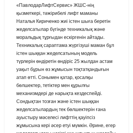
«ПавлодарЛифтСервис» ЖШС-нің
қызметкері, тәжірибелі лифт маманы
Наталья Кириченко жиі істен шыға беретін
жеделсатылар бүгінде техникалық және
моральдық тұрғыдан ескіргенін айтады.
Техникалық сараптама жүргізуші маман бұл
істен шыққан жеделсатының модель
түрлерін өндіретін өндіріс 25 жылдан астам
уақыт бұрын өз жұмысын тоқтатқандығын
атап өтті. Сонымен қатар, қосалқы
бөлшектер, тетіктер мен құрылғы
механизмдері де нарықта кездеспейді.
Сондықтан тозған және істен шыққан
жеделсатылардың тек бөлшектерін ғана
ауыстыру мәселесі лифттің қауіпсіз
жұмысына кері әсер етуі мүмкін. Әрине, егер