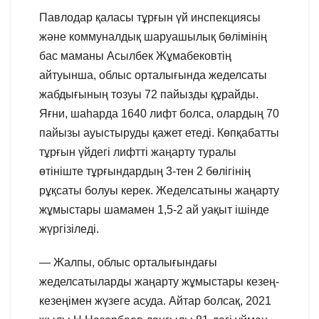
Павлодар қаласы тұрғын үй инспекциясы
және коммуналдық шаруашылық бөлімінің
бас маманы Асылбек Жұмабековтің
айтуынша, облыс орталығында жеделсаты
жабдығының тозуы 72 пайызды құрайды.
Яғни, шаһарда 1640 лифт болса, олардың 70
пайызы ауыстыруды қажет етеді. Көпқабатты
тұрғын үйдегі лифтті жаңарту туралы
өтініште тұрғындардың 3-тен 2 бөлігінің
рұқсаты болуы керек. Жеделсатыны жаңарту
жұмыстары шамамен 1,5-2 ай уақыт ішінде
жүргізіледі.
— Жалпы, облыс орталығындағы
жеделсатыларды жаңарту жұмыстары кезең-
кезеңімен жүзеге асуда. Айтар болсақ, 2021