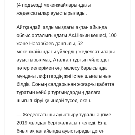
(4 подъезд) мекенжайларындағы
жеделсатылар ауыстырылады.
Айтқандай, алдымыздағы ақпан айында
облыс орталығындағы Ак.Шөкин көшесі, 100
және Назарбаев даңғылы, 52
мекенжайындағы үйлердің жеделсатылары
ауыстырылмақ. Аталған тұрғын үйлердегі
пәтер иелерімен әңгімелесу барысында
мұндағы лифттердің жиі істен шығатынын
білдік. Соның салдарынан жоғарғы қабатта
тұратын кейбір тұрғындардың далаға
шығып-кіруі қиындай түседі екен.
— Жеделсатыны ауыстыру туралы әңгіме
2019 жылдан бері жалғасып келеді. Енді
биыл ақпан айында ауыстырады деген