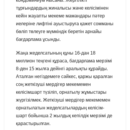
кондоминиум нысаны. Жергілікті
тұрғындардың жиналысы және келісімінен
кейін жауапты мекеме мамандары пәтер
иелеріне лифтіні ауыстыруға қажет сомманы
бөліп төлеуге мүмкіндік беретін арнайы
бағдарлама ұсынды.
Жаңа жеделсатының құны 16-дан 18
миллион теңгені құраса, бағдарлама мерзімі
8-ден 15 жылға дейінгі аралықты құрайды.
Аталған негіздемеге сәйкес, қаржы қаралған
соң жеткізуші мердігер мекемемен
келісімшарт түзіліп, орнатылу жұмыстары
жүргізілмек. Жеткізуші мердігер мекемемен
орнатылатын жеделсатылардың келісім-
шарт бойынша 2 жылдық кепілдік мерзімі де
қарастырылған.