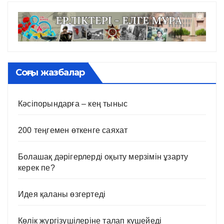
Соңғы жазбалар
Кәсіпорындарға – кең тыныс
200 теңгемен өткенге саяхат
Болашақ дәрігерлерді оқыту мерзімін ұзарту
керек пе?
Идея қаланы өзгертеді
Көлік жүргізушілеріне талап күшейеді