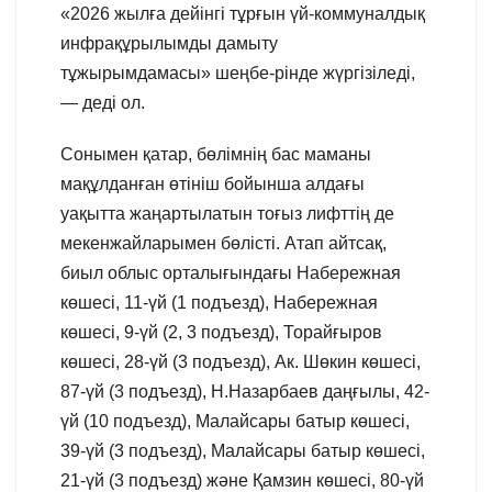
«2026 жылға дейінгі тұрғын үй-коммуналдық
инфрақұрылымды дамыту
тұжырымдамасы» шеңбе-рінде жүргізіледі,
— деді ол.
Сонымен қатар, бөлімнің бас маманы
мақұлданған өтініш бойынша алдағы
уақытта жаңартылатын тоғыз лифттің де
мекенжайларымен бөлісті. Атап айтсақ,
биыл облыс орталығындағы Набережная
көшесі, 11-үй (1 подъезд), Набережная
көшесі, 9-үй (2, 3 подъезд), Торайғыров
көшесі, 28-үй (3 подъезд), Ак. Шөкин көшесі,
87-үй (3 подъезд), Н.Назарбаев даңғылы, 42-
үй (10 подъезд), Малайсары батыр көшесі,
39-үй (3 подъезд), Малайсары батыр көшесі,
21-үй (3 подъезд) және Қамзин көшесі, 80-үй