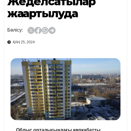
Жеделсатылар
жаңартылуда
Бөлісу:
ҚАҢ 25, 2024
Облыс орталығындағы көпқабатты