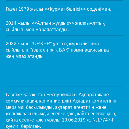
Газет 1979 жылы <<Құрмет белгісі>> орденімен.
2014 жылы <<Алтын жұлдыз>> жалпыұлттық
сыйлығымен марапатталды.
2022 жылы “URKER” ұлттық журналистика
сыйлығын “Үздік өңірлік БАҚ” номинациясында
жеңімпаз атанды.
Газетке Қазақстан Республикасы Ақпарат және
коммуникациялар министрлігі Ақпарат комитетінің
мерзімді басылымды, ақпарат агенттігін және
желілік басылымды есепке қою, қайта есепке қою,
қайта есепке қою туралы 19.06.2019 ж. №17747-Г
куәлігі берілген.