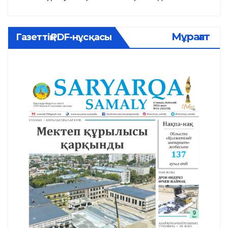
Мұрағат
Газеттің PDF-нұсқасы