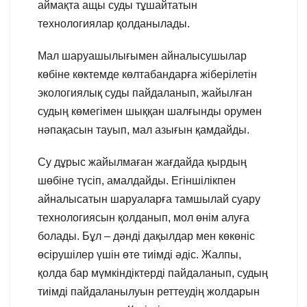
аймақта ащы суды тұшайтатын
технологиялар қолданылады.
Мал шаруашылығымен айналысушылар
көбіне көктемде көлтабандарға жіберілетін
экологиялық суды пайдаланып, жайылған
судың көмегімен шыққан шалғынды орумен
нәпақасын тауып, мал азығын қамдайды.
Су дұрыс жайылмаған жағдайда қырдың
шөбіне түсіп, амалдайды. Егіншілікпен
айналысатын шаруаларға тамшылай суару
технологиясын қолданып, мол өнім алуға
болады. Бұл – дәнді дақылдар мен көкөніс
өсірушілер үшін өте тиімді әдіс. Жалпы,
қолда бар мүмкіндіктерді пайдаланып, судың
тиімді пайдаланылуын реттеудің жолдарын