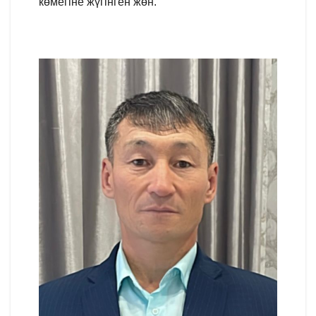
көмегіне жүгінген жөн.