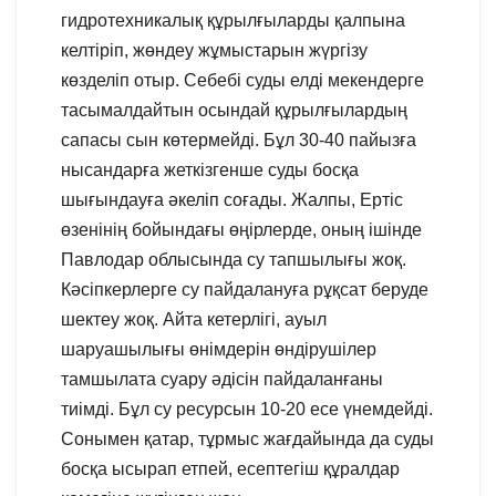
гидротехникалық құрылғыларды қалпына
келтіріп, жөндеу жұмыстарын жүргізу
көзделіп отыр. Себебі суды елді мекендерге
тасымалдайтын осындай құрылғылардың
сапасы сын көтермейді. Бұл 30-40 пайызға
нысандарға жеткізгенше суды босқа
шығындауға әкеліп соғады. Жалпы, Ертіс
өзенінің бойындағы өңірлерде, оның ішінде
Павлодар облысында су тапшылығы жоқ.
Кәсіпкерлерге су пайдалануға рұқсат беруде
шектеу жоқ. Айта кетерлігі, ауыл
шаруашылығы өнімдерін өндірушілер
тамшылата суару әдісін пайдаланғаны
тиімді. Бұл су ресурсын 10-20 есе үнемдейді.
Сонымен қатар, тұрмыс жағдайында да суды
босқа ысырап етпей, есептегіш құралдар