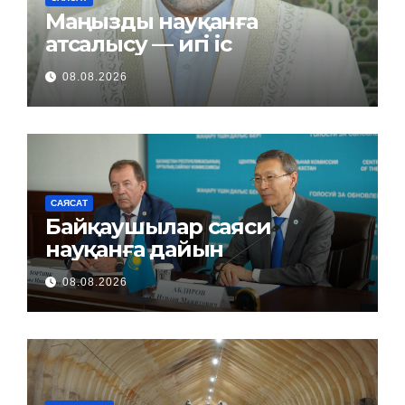
Маңызды науқанға
атсалысу — игі іс
08.08.2026
САЯСАТ
Байқаушылар саяси
науқанға дайын
08.08.2026