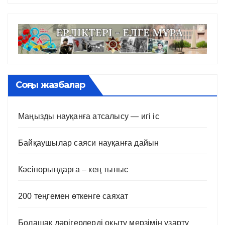
Соңғы жазбалар
Маңызды науқанға атсалысу — игі іс
Байқаушылар саяси науқанға дайын
Кәсіпорындарға – кең тыныс
200 теңгемен өткенге саяхат
Болашақ дәрігерлерді оқыту мерзімін ұзарту