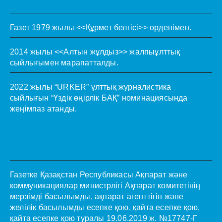
Газет 1979 жылы <<Құрмет белгісі>> орденімен.
2014 жылы <<Алтын жұлдыз>> жалпыұлттық
сыйлығымен марапатталды.
2022 жылы “URKER” ұлттық журналистика
сыйлығын “Үздік өңірлік БАҚ” номинациясында
жеңімпаз атанды.
Газетке Қазақстан Республикасы Ақпарат және
коммуникациялар министрлігі Ақпарат комитетінің
мерзімді басылымды, ақпарат агенттігін және
желілік басылымды есепке қою, қайта есепке қою,
қайта есепке қою туралы 19.06.2019 ж. №17747-Г