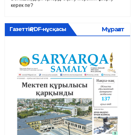
керек пе?
Мұрағат
Газеттің PDF-нұсқасы