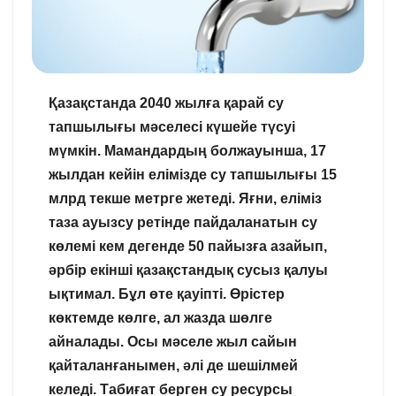
Қазақстанда
2040
жылға
қарай
су
тапшылығы
мәселесі
күшейе
түсуі
мүмкін
.
Мамандардың
болжауынша
, 17
жылдан
кейін
елімізде
су
тапшылығы
15
млрд
текше
метрге
жетеді
.
Яғни
,
еліміз
таза
ауызсу
ретінде
пайдаланатын
су
көлемі
кем
дегенде
50
пайызға
азайып
,
әрбір
екінші
қазақстандық
сусыз
қалуы
ықтимал
.
Бұл
өте
қауіпті
.
Өрістер
көктемде
көлге
,
ал
жазда
шөлге
айналады
.
Осы
мәселе
жыл
сайын
қайталанғанымен
,
әлі
де
шешілмей
келеді
.
Табиғат
берген
су
ресурсы