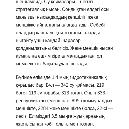
шешілмейді. Су қоймалары – негізгі
стратегиялық нысан. Сондықтан елдегі осы
маңызды нысандардың көпшілігі жеке
меншікке айналғаны алаңдатады. Себебі
олардың қаншалықты тозғаны, оларды
нығайту үшін қандай шаралар
қолданылатыны белгісіз. Жеке меншік нысан
аумағына ешкім кіре алмағандықтан, ол
мемлекеттік бақылаудан шығады.
Бүгінде елімізде 1,4 мың гидротехникалық
құрылыс бар. Бұл — 342 су қоймасы, 219
бөгет, 119 су торабы, 313 тоған. Оның 333-і
республикалық меншікте, 895-і коммуналдық
меншікте, 228-і жеке меншікте болса, 22-сі —
иесіз. Еліміздегі 3,5 мыңға жуық арнаның
жартысынан көбі толығымен тозған.