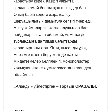
қарастыру керек. Қазіргі уақытта
қолданылмай бос жатқан шлюздер бар.
Оның бәрін кәдеге жаратса, су
шаруашылығын дамытуға септігі тиер еді.
Ал су қоймаларын жалға алушылар бас
пайдаларын ғана ойламай, үкіметке де,
тұрғындарға да тиімді бағыттарды
қарастырғаны жөн. Яғни, нысанды ұзақ
мерзімге жалға беру кезінде нақты
міндеттемелер белгіленіп, монополистер
халықпен етене жұмыс жасағаны жөн деп
ойлаймын.
«Алаңды» үйлестірген –
Торғын ОРАЗАЛЫ.