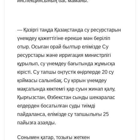
инспекциясының бас маманы:
— Қазіргі таңда Қазақстанда су ресурстарын
үнемдеу қажеттігіне ерекше мән беріліп
отыр. Осыған орай былтыр елімізде Су
ресурстары және ирригация министрлігі
құрылып, су үнемдеу бағытында жұмысқа
кірісті. Су тапшы оңтүстік өңірлерде 20 су
қоймасы салынбақ. Су қорын үнемдеу
мақсатында көктемгі қар суын жинап қалу,
Қырғызстан, Өзбекстан сынды шекаралас
елдерден босатылған суды тиімді
пайдаланса, елімізде су тапшылығы 25
пайызға азаяды.
Сонымен қатар, тозығы жеткен