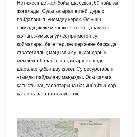
Нәтижесінде жол бойында судың 60 пайызы
жоғалады. Суды ысырап етпей, дұрыс
пайдаланып, үнемдеу керек. Ол үшін
еліміздің жеке меншікке өткен, қараусыз
қалған, жұмысы үйлестірілмеген су
қоймалары, бөгеттер, көлдер және басқа да
стратегиялық маңызды су нысандарын
мемлекет балансына қайтару жөнінде
шаралар қабылдау қажет. Су ресурстарын
ұтымды пайдалану маңызды. Осы салаға
қатысты заң талаптарына бағынбайтындар
қатаң жазаға тартылуы тиіс.