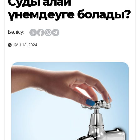
Суды қалай
үнемдеуге болады?
Бөлісу:
ҚАҢ 18, 2024