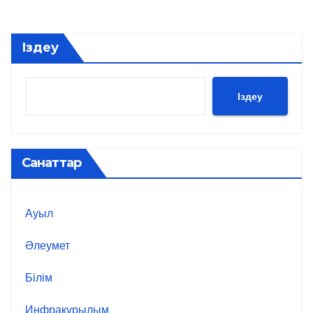
Іздеу
Іздеу
Санаттар
Ауыл
Әлеумет
Білім
Инфрақұрылым