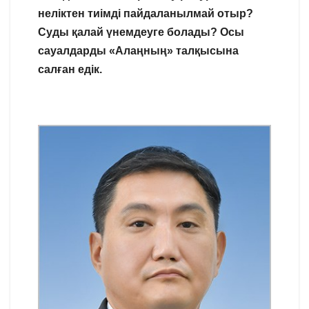
неліктен
тиімді
пайдаланылмай
отыр
?
Суды
қалай
үнемдеуге
болады
?
Осы
сауалдарды
«
Алаңның
»
талқысына
салған
едік
.