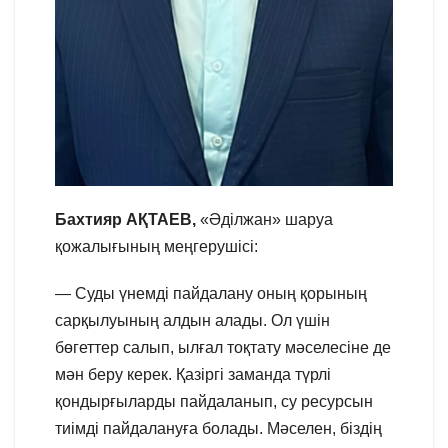
Бахтияр АҚТАЕВ,
«Әділжан» шаруа
қожалығының меңгерушісі:
— Суды үнемді пайдалану оның қорының
сарқылуының алдын алады. Ол үшін
бөгеттер салып, ылғал тоқтату мәселесіне де
мән беру керек. Қазіргі заманда түрлі
қондырғыларды пайдаланып, су ресурсын
тиімді пайдалануға болады. Мәселен, біздің