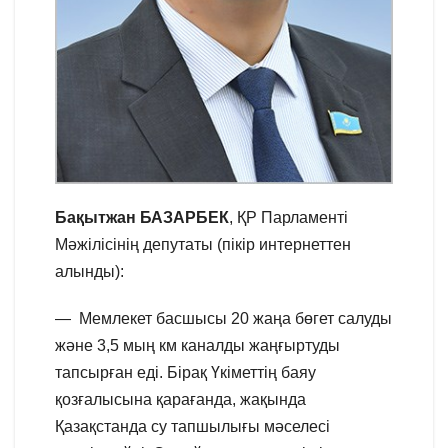
Бақытжан
БАЗАРБЕК
, ҚР Парламенті
Мәжілісінің депутаты (пікір интернеттен
алынды):
— Мемлекет басшысы 20 жаңа бөгет салуды
және 3,5 мың км каналды жаңғыртуды
тапсырған еді. Бірақ Үкіметтің баяу
қозғалысына қарағанда, жақында
Қазақстанда су тапшылығы мәселесі