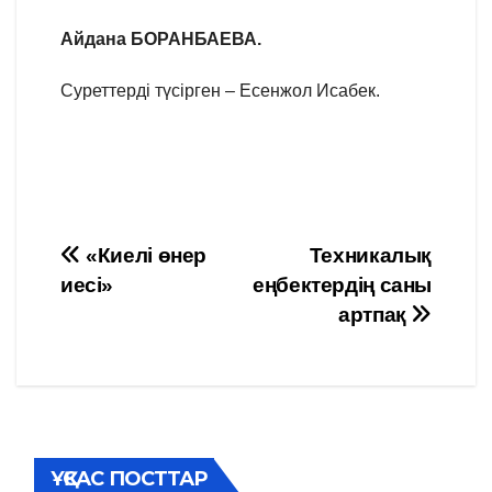
Айдана БОРАНБАЕВА.
Суреттерді түсірген – Есенжол Исабек.
Навигация
«Киелі өнер
Техникалық
иесі»
еңбектердің саны
по
артпақ
записям
ҰҚСАС ПОСТТАР