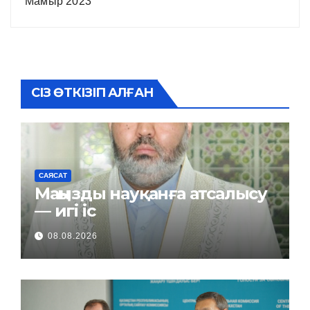
Мамыр 2023
СІЗ ӨТКІЗІП АЛҒАН
САЯСАТ
Маңызды науқанға атсалысу
— игі іс
08.08.2026