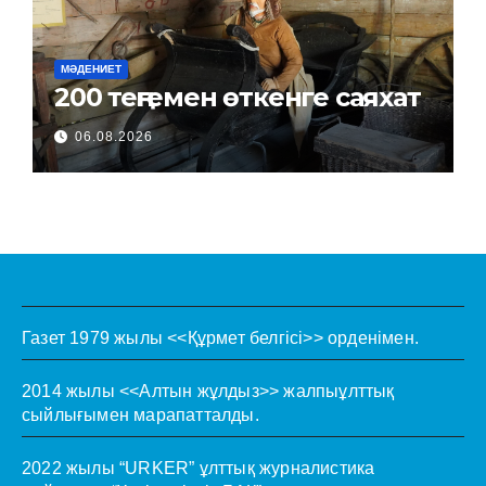
МӘДЕНИЕТ
200 теңгемен өткенге саяхат
06.08.2026
Газет 1979 жылы <<Құрмет белгісі>> орденімен.
2014 жылы <<Алтын жұлдыз>> жалпыұлттық
сыйлығымен марапатталды.
2022 жылы “URKER” ұлттық журналистика