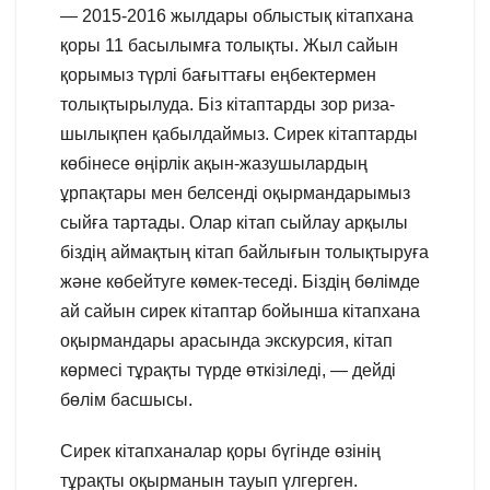
— 2015-2016 жылдары облыстық кітапхана
қоры 11 басылымға толықты. Жыл сайын
қорымыз түрлі бағыттағы еңбектермен
толықтырылуда. Біз кітаптарды зор риза-
шылықпен қабылдаймыз. Сирек кітаптарды
көбінесе өңірлік ақын-жазушылардың
ұрпақтары мен белсенді оқырмандарымыз
сыйға тартады. Олар кітап сыйлау арқылы
біздің аймақтың кітап байлығын толықтыруға
және көбейтуге көмек-теседі. Біздің бөлімде
ай сайын сирек кітаптар бойынша кітапхана
оқырмандары арасында экскурсия, кітап
көрмесі тұрақты түрде өткізіледі, — дейді
бөлім басшысы.
Сирек кітапханалар қоры бүгінде өзінің
тұрақты оқырманын тауып үлгерген.