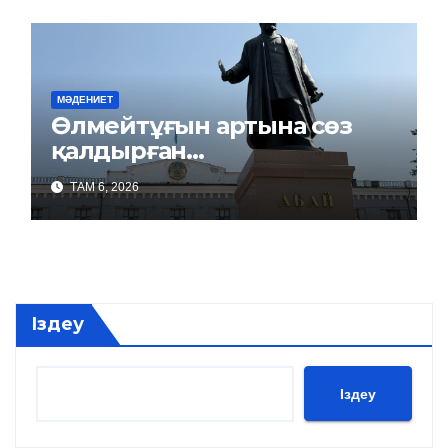
МӘДЕНИЕТ
Өлмейтұғын артына сөз
қалдырған…
ТАМ 6, 2026
Іздеу
Іздеу