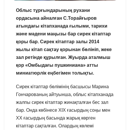
Облыс тұрғындарының рухани
ордасына айналған С.Торайғыров
атындағы кітапханада ғылыми, тарихи
және мәдени маңызы бар сирек кітаптар
қоры бар. Сирек кітаптар залы 2014
жылы кітап сақтау қорынан бөлініп, жеке
зал ретінде құрылған. Жуырда аталмыш
қор «Омбыдағы пушкиниана» атты
миниатюрлік еңбегімен толықты.
Сирек кітаптар бөлімінің басшысы Марина
Гончарованың айтуынша, облыс кітапханада
жалпы сирек кітаптар жинақталған бес зал
бар. Онда көбінесе XIX ғасырдың соңы мен
ХХ ғасырдың басында жарық көрген
кітаптар сақталған. Олардың көлемі