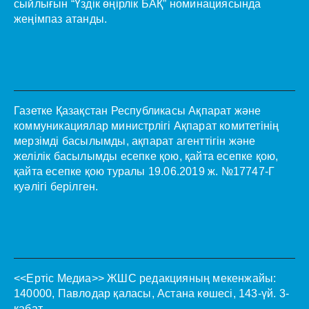
сыйлығын “Үздік өңірлік БАҚ” номинациясында
жеңімпаз атанды.
Газетке Қазақстан Республикасы Ақпарат және
коммуникациялар министрлігі Ақпарат комитетінің
мерзімді басылымды, ақпарат агенттігін және
желілік басылымды есепке қою, қайта есепке қою,
қайта есепке қою туралы 19.06.2019 ж. №17747-Г
куәлігі берілген.
<<Ертіс Медиа>>
ЖШС редакцияның мекенжайы:
140000, Павлодар қаласы, Астана көшесі, 143-үй. 3-
қабат.