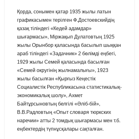
Қорда, сонымен қатар 1935 жылы латын
графикасымен терілген Ф.Достоевскийдің
қазақ тіліндегі «Кедей адамдар»
шығармасы», Міржақып Дулатовтың 1925
жылы Орынбор қаласында басылып шыққан
араб тіліндегі «Задачник» 2 бөлімді еңбегі,
1929 жылы Семей қаласында басылған
«Семей округінің жылнамалығы», 1923
жылы басылған «Қырғыз Кеңестік
Социалистік Республикасына статистикалық-
экономикалық шолу», Ахмет
Байтұрсыновтың белгілі «Әліб-бій»,
В.В.Радловтың «Опыт словаря тюркских
наречии» атты 2 томдық шығармасы мен т.б.
еңбектердің түпнұсқалары сақталған.