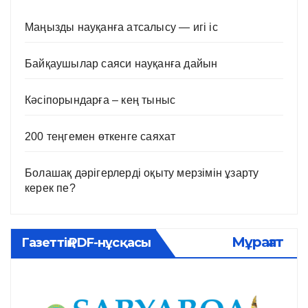
Маңызды науқанға атсалысу — игі іс
Байқаушылар саяси науқанға дайын
Кәсіпорындарға – кең тыныс
200 теңгемен өткенге саяхат
Болашақ дәрігерлерді оқыту мерзімін ұзарту
керек пе?
Мұрағат
Газеттің PDF-нұсқасы