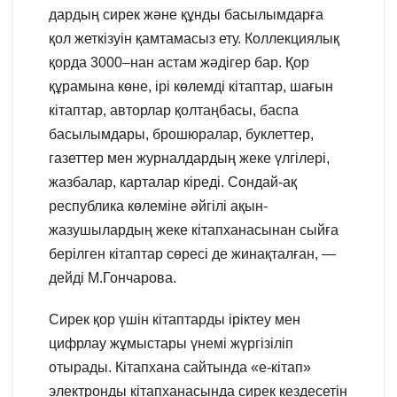
дардың сирек және құнды басылымдарға
қол жеткізуін қамтамасыз ету. Коллекциялық
қорда 3000–нан астам жәдігер бар. Қор
құрамына көне, ірі көлемді кітаптар, шағын
кітаптар, авторлар қолтаңбасы, баспа
басылымдары, брошюралар, буклеттер,
газеттер мен журналдардың жеке үлгілері,
жазбалар, карталар кіреді. Сондай-ақ
республика көлеміне әйгілі ақын-
жазушылардың жеке кітапханасынан сыйға
берілген кітаптар сөресі де жинақталған, —
дейді М.Гончарова.
Сирек қор үшін кітаптарды іріктеу мен
цифрлау жұмыстары үнемі жүргізіліп
отырады. Кітапхана сайтында «е-кітап»
электронды кітапханасында сирек кездесетін