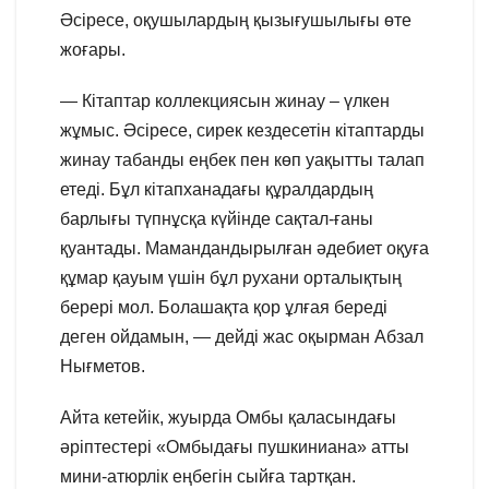
Әсіресе, оқушылардың қызығушылығы өте
жоғары.
— Кітаптар коллекциясын жинау – үлкен
жұмыс. Әсіресе, сирек кездесетін кітаптарды
жинау табанды еңбек пен көп уақытты талап
етеді. Бұл кітапханадағы құралдардың
барлығы түпнұсқа күйінде сақтал-ғаны
қуантады. Мамандандырылған әдебиет оқуға
құмар қауым үшін бұл рухани орталықтың
берері мол. Болашақта қор ұлғая береді
деген ойдамын, — дейді жас оқырман Абзал
Нығметов.
Айта кетейік, жуырда Омбы қаласындағы
әріптестері «Омбыдағы пушкиниана» атты
мини-атюрлік еңбегін сыйға тартқан.