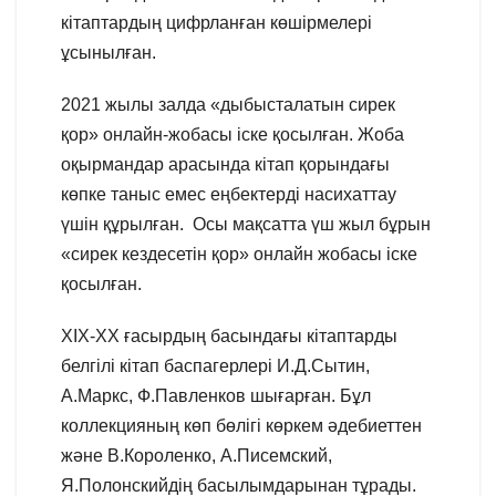
кітаптардың цифрланған көшірмелері
ұсынылған.
2021 жылы залда «дыбысталатын сирек
қор» онлайн-жобасы іске қосылған. Жоба
оқырмандар арасында кітап қорындағы
көпке таныс емес еңбектерді насихаттау
үшін құрылған. Осы мақсатта үш жыл бұрын
«сирек кездесетін қор» онлайн жобасы іске
қосылған.
XIX-XX ғасырдың басындағы кітаптарды
белгілі кітап баспагерлері И.Д.Сытин,
А.Маркс, Ф.Павленков шығарған. Бұл
коллекцияның көп бөлігі көркем әдебиеттен
және В.Короленко, А.Писемский,
Я.Полонскийдің басылымдарынан тұрады.