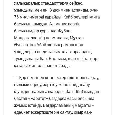
халықаралық стандарттарға сәйкес,
ұзындығы мен ені 3 дюймнен аспайды, яғни
76 миллиметрді құрайды. Кейбіреулері қайта
басылып шыққан. Ал миниатюрлік
басылымдар қорында Жұбан
Молдағалиевтің поэмалары, Мұхтар
Әуезовтің «Абай жолы» романынан
үзінділер, өзге де танымал авторлардың
туындылары бар. Бастысы, шағын кітаптар
қатары жиі толығып отырады.
— Қор негізінен кітап ескерт-кіштерін сақтау,
ғылыми өңдеу, зерттеу және пайдалану
функция-ларын атқарады. Зал 1998 жылдан
бастап «Раритет» бағдарламасы аясында
жұмыс істейді. Бағдарламаның мақсаты –
әдебиет ескерткіштерін сақтау, оқырман-