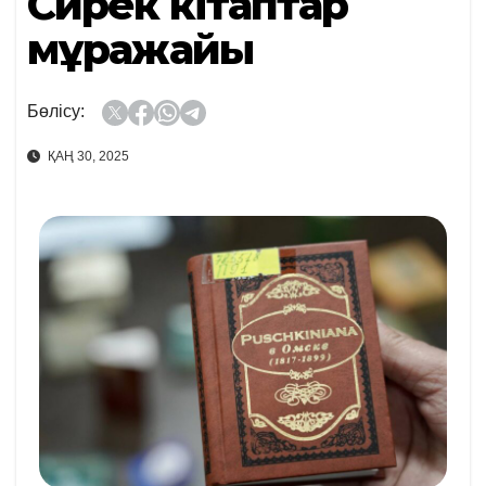
Сирек кітаптар
мұражайы
Бөлісу:
ҚАҢ 30, 2025