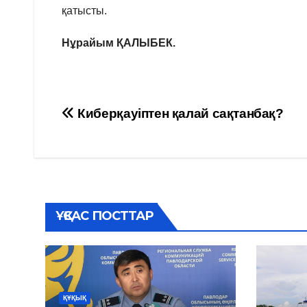
қатысты.
Нұрайым ҚАЛЫБЕК.
Навигация
Киберқауіптен қалай сақтанбақ?
по
записям
ҰҚСАС ПОСТТАР
ҚҰҚЫҚ