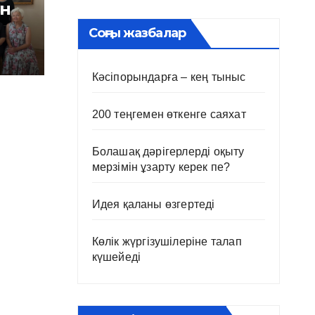
ін
Соңғы жазбалар
Кәсіпорындарға – кең тыныс
200 теңгемен өткенге саяхат
Болашақ дәрігерлерді оқыту
мерзімін ұзарту керек пе?
Идея қаланы өзгертеді
Көлік жүргізушілеріне талап
күшейеді