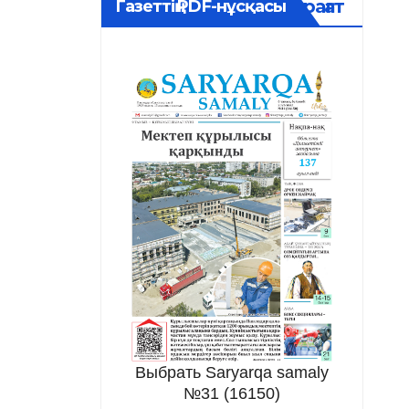
Мұрағат
Газеттің PDF-нұсқасы
Выбрать Saryarqa samaly
№31 (16150)