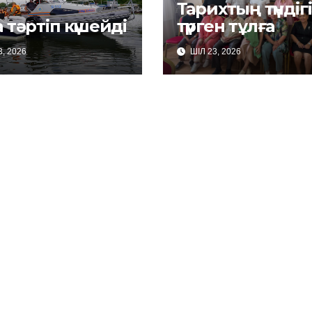
Тарихтың түндіг
 тәртіп күшейді
түрген тұлға
, 2026
ШІЛ 23, 2026