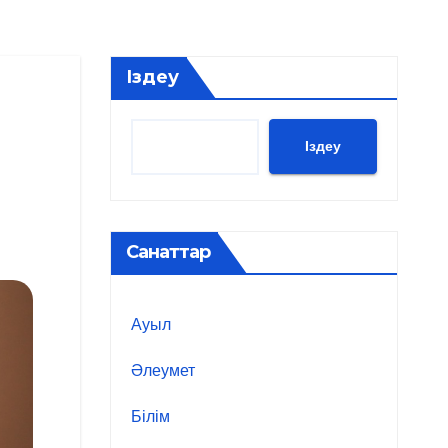
Іздеу
Іздеу
Санаттар
Ауыл
Әлеумет
Білім