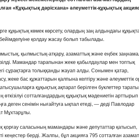
лған «Құқықтық дәрісхана» әлеуметтік-құқықтық акци
рге құқықтық көмек көрсету, олардың заң алдындағы құқықт
ік бейімделуіне қолдау жасау болып табылады.
лмыстық, қылмыстық-атқару, азаматтық және еңбек заңнам
зілді. Мамандар тарапынан жеке қабылдаулар мен топтық
дегі сұрақтарға толыққанды жауап алды. Сонымен қатар,
у, жеке бас құжаттарын қалпына келтіру және әлеуметтік о
 Қатысушыларға құқықтық ақпарат берілген буклеттер тарат
ң өткізілуі сотталғандардың құқықтық мәдениетін арттырып
ға деген сенімін нығайтуға ықпал етеді, — деді Павлодар
ат Мұхтарұлы.
қық қорғау саласының мамандары және депутаттар қатысып,
і кеңестер берді. Жалпы, бұл акцияға 795 сотталған азамат