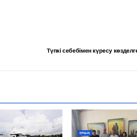
Түпкі себебімен күресу көздел
ҚҰҚЫҚ