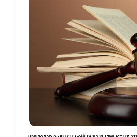
Павлодар облысы бойынша қылмыстық-атқ