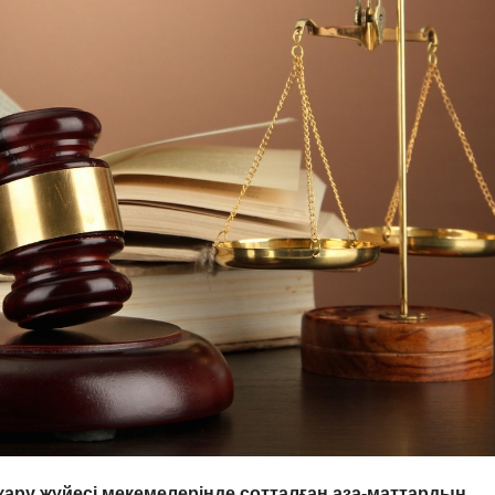
ару жүйесі
мекемелерінде сотталған аза-маттардың