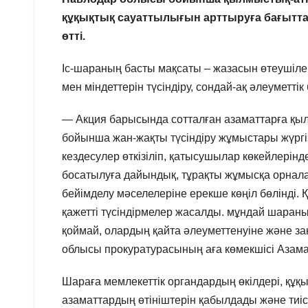
құқықтық сауаттылығын арттыруға бағытта
өтті.
Іс-шараның басты мақсаты – жазасын өтеушіле
мен міндеттерін түсіндіру, сондай-ақ әлеуметт
— Акция барысында сотталған азаматтарға қы
бойынша жан-жақты түсіндіру жұмыстары жүргі
кездесулер өткізіліп, қатысушылар көкейлерін
босатылуға дайындық, тұрақты жұмысқа орналас
бейімделу мәселелеріне ерекше көңіл бөлінді.
қажетті түсіндірмелер жасалды. мұндай шараны
қоймай, олардың қайта әлеуметтенуіне және заң
облысы прокуратурасының аға көмекшісі Азам
Шараға мемлекеттік органдардың өкілдері, құ
азаматтардың өтініштерін қабылдады және тиіст