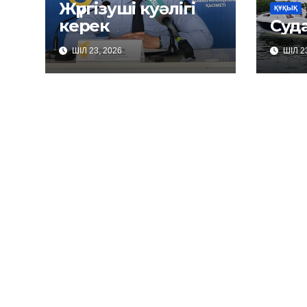
Жүргізуші куәлігі
ҚҰҚЫҚ
керек
Суда
ШІЛ 23, 2026
ШІЛ 23