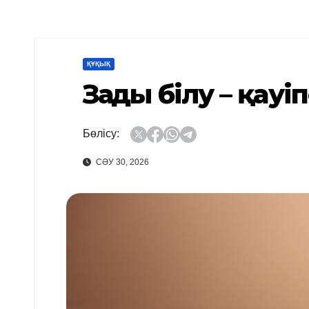
ҚҰҚЫҚ
Заңды білу – қауі
Бөлісу:
СӘУ 30, 2026