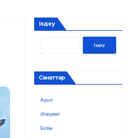
Іздеу
Іздеу
Санаттар
Ауыл
Әлеумет
Білім