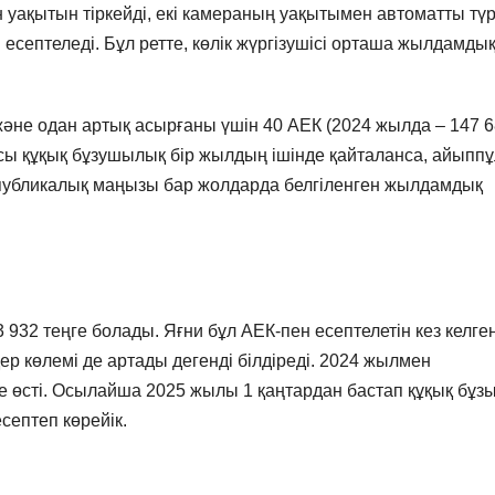
ген уақытын тіркейді, екі камераның уақытымен автоматты тү
есептеледі. Бұл ретте, көлік жүргізушісі орташа жылдамды
не одан артық асырғаны үшін 40 АЕК (2024 жылда – 147 
осы құқық бұзушылық бір жылдың ішінде қайталанса, айыпп
республикалық маңызы бар жолдарда белгіленген жылдамдық
 932 теңге болады. Яғни бұл АЕК-пен есептелетін кез келге
ер көлемі де артады дегенді білдіреді. 2024 жылмен
 өсті. Осылайша 2025 жылы 1 қаңтардан бастап құқық бұзы
септеп көрейік.