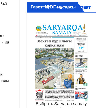
 640
Мұрағат
Газеттің PDF-нұсқасы
мға
ни 39
ік
ынады
Выбрать Saryarqa samaly