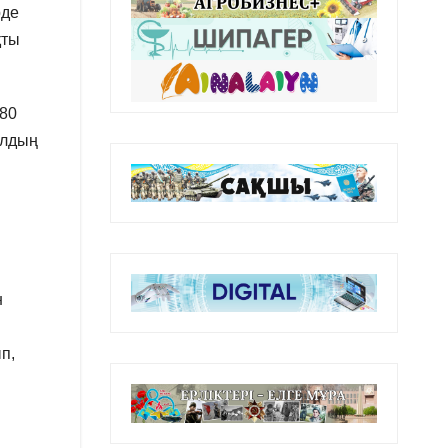
рде
қты
680
ұлдың
н
п,