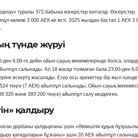
орлау» туралы 372-бабына өзгерістер енгізілді. Өзгерістер
ппұл көлемі 3 000 АЕК-ке өсті. 2025 жылдан бастап 1 АЕК 3 
.
ың түнде жүруі
0-ден 6.00-ге дейін ойын-сауық мекемелерінде болса, олар
айыппұл салынады. Ал 18 жасқа толмаған бала 23.00-ден 6.0
еріне ескерту жасалады. Егер осы әрекеттер бір жыл ішінде
 524 теңге (7 АЕК) айыппұл салынады. Ойын-сауық мекемесі
39 320 және 393 200 теңге) айыппұл салу көзделген.
тін» қалдыру
алынған дорбаны қалдырғаны үшін «Әкімшілік құқық бұзушыл
ндыру қағидаларын бұзғаны» үшін 20 АЕК айыппұл салынад