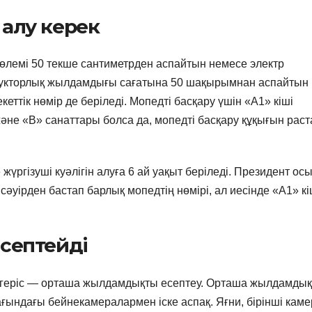
 алу керек
көлемі 50 текше сантиметрден аспайтын немесе электр
рукторлық жылдамдығы сағатына 50 шақырымнан аспайтын
еттік нөмір де беріледі. Мопедті басқару үшін «А1» кіші
 және «В» санаттары болса да, мопедті басқару құқығын раст
үргізуші куәлігін алуға 6 ай уақыт беріледі. Президент ос
сәуірден бастап барлық мопедтің нөмірі, ал иесінде «А1» кі
септейді
 өзгеріс — орташа жылдамдықты есептеу. Орташа жылдамды
ағындағы бейнекамералармен іске аспақ. Яғни, бірінші кам