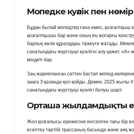
Мопедке куәлік пен нөмір
Бұдан былай мопедтер ғана емес, қозғалтқыш 
қозғалтқышы бар және оның ең жоғарғы конст
барлық көлік құралдары тіркеуге жатады. Мемлек
санатындағы жүргізуші куәлігін алу қажет. «А»
міндеті бар.
Заң жарияланған сәттен бастап мопед иелеріне ж
заңға 3 қазанда қол қойды. Демек, 2025 жылы 4 
санатындағы жүргізуші куәлігі болуы шарт.
Орташа жылдамдықты е
Жол қозғалысы ережесіне енгізілген тағы бір
есептеу тәртібі трассаның басында және аяқ ж