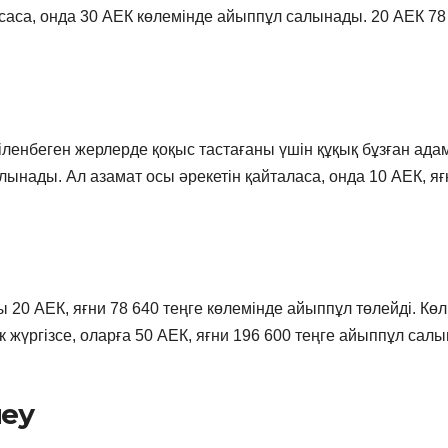
асаса, онда 30 АЕК көлемінде айыппұл салынады. 20 АЕК 78
гіленбеген жерлерде қоқыс тастағаны үшін құқық бұзған ада
алынады. Ал азамат осы әрекетін қайталаса, онда 10 АЕК, яғ
уы 20 АЕК, яғни 78 640 теңге көлемінде айыппұл төлейді. Көл
 жүргізсе, оларға 50 АЕК, яғни 196 600 теңге айыппұл сал
меу