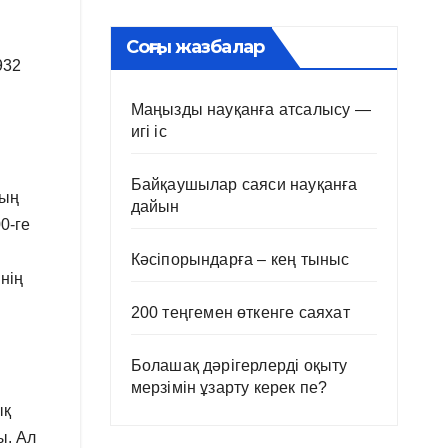
Соңғы жазбалар
932
Маңызды науқанға атсалысу —
игі іс
Байқаушылар саяси науқанға
дың
дайын
0-ге
Кәсіпорындарға – кең тыныс
нің
200 теңгемен өткенге саяхат
Болашақ дәрігерлерді оқыту
мерзімін ұзарту керек пе?
ық
ы. Ал