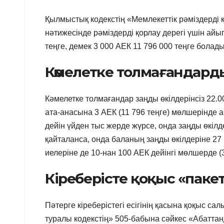
Қылмыстық кодекстің «Мемлекеттік рәміздерді қ
нәтижесінде рәміздерді қорлау дерегі үшін айы
теңге, демек 3 000 АЕК 11 796 000 теңге болады
Кәмелетке толмағандард
Кәмелетке толмағандар заңды өкілдерінсіз 22.0
ата-анасына 3 АЕК (11 796 теңге) мөлшерінде 
дейін үйден тыс жерде жүрсе, онда заңды өкілд
қайталанса, онда баланың заңды өкілдеріне 27
иелеріне де 10-нан 100 АЕК дейінгі мөлшерде (
Кіреберісте қоқыс «паке
Пәтерге кіреберістегі есігінің қасына қоқыс с
туралы кодекстің» 505-бабына сәйкес «Абатта