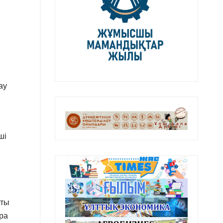
ау
ы
ші
қты
ера