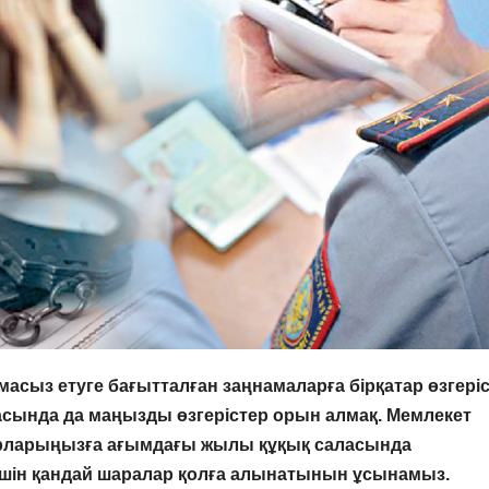
масыз етуге бағытталған заңнамаларға бірқатар өзгері
саласында да маңызды өзгерістер орын алмақ. Мемлекет
зарларыңызға ағымдағы жылы құқық саласында
шін қандай шаралар қолға алынатынын ұсынамыз.