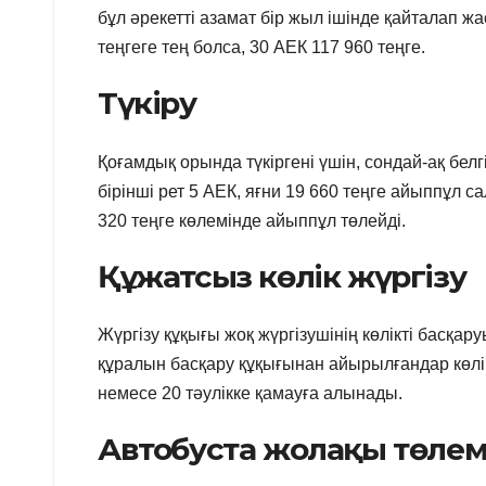
бұл әрекетті азамат бір жыл ішінде қайталап ж
теңгеге тең болса, 30 АЕК 117 960 теңге.
Түкіру
Қоғамдық орында түкіргені үшін, сондай-ақ бел
бірінші рет 5 АЕК, яғни 19 660 теңге айыппұл с
320 теңге көлемінде айыппұл төлейді.
Құжатсыз көлік жүргізу
Жүргізу құқығы жоқ жүргізушінің көлікті басқар
құралын басқару құқығынан айырылғандар көлік
немесе 20 тәулікке қамауға алынады.
Автобуста жолақы төле