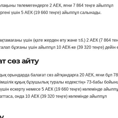
лақыны төлемегендерге 2 АЕК, яғни 7 864 теңге айыппұл
гені үшін 5 АЕК (19 660 теңге) айыппұл салынады.
тамағаны үшін (қате жерден өту және т.б.) 2 АЕК (7 864 тең
алап бұзғаны үшін айыппұл 10 АЕК-ке (39 320 теңге) дейін ө
т сөз айту
ық орындарда балағат сөз айтқандарға 20 АЕК, яғни бұл 78
кімшілік құқық бұзушылық туралы кодекстің» 73-бабы бойы
үшін ескерту немесе 5 АЕК (19 660 теңге) көлемінде айыпп
аттаса, онда 10 АЕК (39 320 теңге) көлемінде айыппұл
у