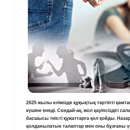
2025 жылы елімізде құқықтық тәртіпті қамта
күшіне енеді. Сондай-ақ, жол қауіпсіздігі 
басшысы тиісті құжаттарға қол қойды. На
қолданылатын талаптар мен оны бұзғаны ү