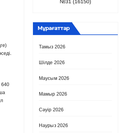
№31 (16150)
Мұрағаттар
ге)
Тамыз 2026
седі.
Шілде 2026
Маусым 2026
 640
нша
Мамыр 2026
ұл
Сәуір 2026
Наурыз 2026