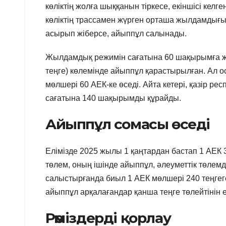
көліктің жолға шыққанын тіркесе, екіншісі кел
көліктің трассамен жүрген орташа жылдамдығы 
асырып жіберсе, айыппұл салынады.
Жылдамдық режимін сағатына 60 шақырымға жә
теңге) көлемінде айыппұл қарастырылған. Ал 
мөлшері 60 АЕК-ке өседі. Айта кетері, қазір 
сағатына 140 шақырымды құрайды.
Айыппұл сомасы өседі
Елімізде 2025 жылы 1 қаңтардан бастап 1 АЕК 3
төлем, оның ішінде айыппұл, әлеуметтік төлемд
салыстырғанда биыл 1 АЕК мөлшері 240 теңгеге
айыппұл арқалағандар қанша теңге төлейтінін е
Рәміздерді қорлау