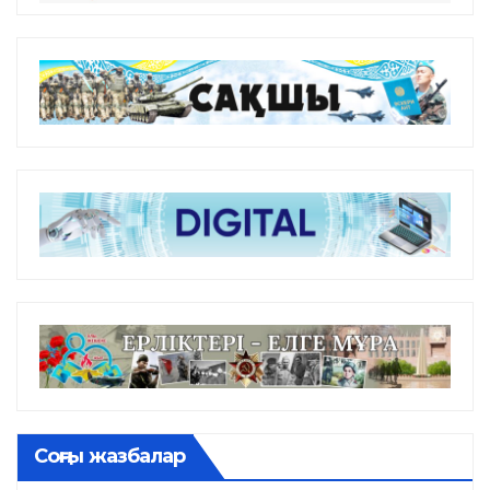
Соңғы жазбалар