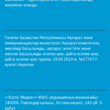
жеңімпаз атанды.
Газетке Қазақстан Республикасы Ақпарат және
коммуникациялар министрлігі Ақпарат комитетінің
мерзімді басылымды, ақпарат агенттігін және
желілік басылымды есепке қою, қайта есепке қою,
қайта есепке қою туралы 19.06.2019 ж. №17747-Г
куәлігі берілген.
<<Ертіс Медиа>>
ЖШС редакцияның мекенжайы:
140000, Павлодар қаласы, Астана көшесі, 143-үй. 3-
қабат.