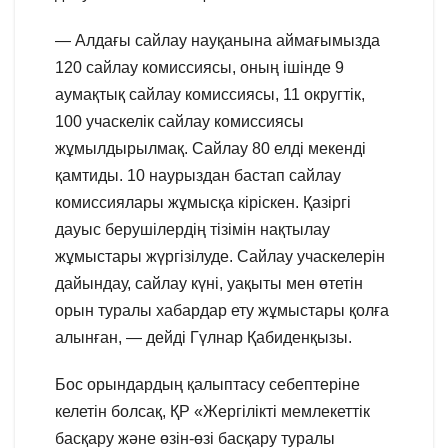
— Алдағы сайлау науқанына аймағымызда
120 сайлау комиссиясы, оның ішінде 9
аумақтық сайлау комиссиясы, 11 округтік,
100 учаскелік сайлау комиссиясы
жұмылдырылмақ. Сайлау 80 елді мекенді
қамтиды. 10 наурыздан бастап сайлау
комиссиялары жұмысқа кіріскен. Қазіргі
дауыс берушілердің тізімін нақтылау
жұмыстары жүргізілуде. Сайлау учаскелерін
дайындау, сайлау күні, уақыты мен өтетін
орын туралы хабардар ету жұмыстары қолға
алынған, — дейді Гүлнар Қабиденқызы.
Бос орындардың қалыптасу себептеріне
келетін болсақ, ҚР «Жергілікті мемлекеттік
басқару және өзін-өзі басқару туралы