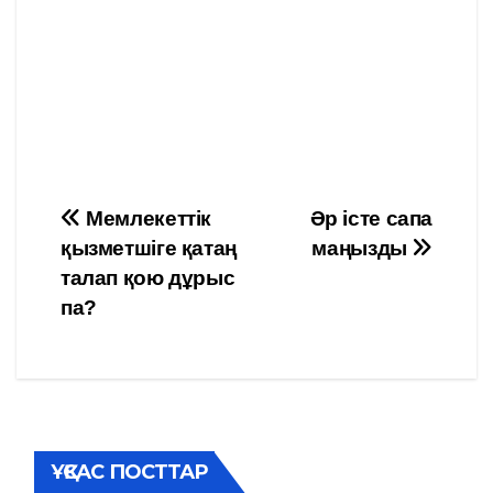
Навигация
Мемлекеттік
Әр істе сапа
қызметшіге қатаң
маңызды
по
талап қою дұрыс
записям
па?
ҰҚСАС ПОСТТАР