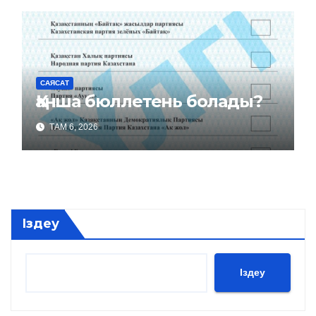
САЯСАТ
Қанша бюллетень болады?
ТАМ 6, 2026
Іздеу
Іздеу