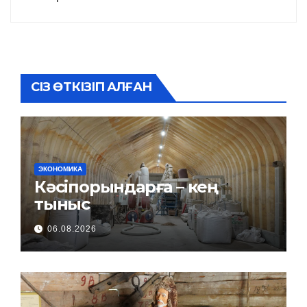
СІЗ ӨТКІЗІП АЛҒАН
ЭКОНОМИКА
Кәсіпорындарға – кең
тыныс
06.08.2026