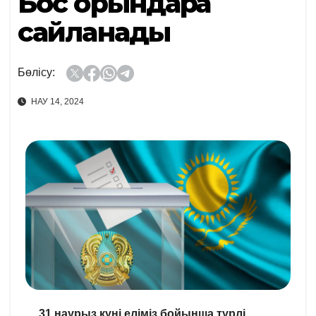
Бос орындарға
сайланады
Бөлісу:
НАУ 14, 2024
31 наурыз күні еліміз бойынша түрлі