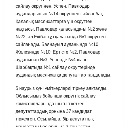
сайлау округінен, Успен, Павлодар
аудандарының №14 округінен сайланбақ.
Қалалық мәслихаттарға үш округтен,
нақтысы, Павлодар қаласындағы №2 және
№22, ал Екібастұз қаласында №1 округтен
сайланады. Баянауыл ауданында №10,
Железинде №10, Ертісте №2, Павлодар
ауданынан №3, Успенде №4 және
Шарбақтыда №1 сайлау округтерінде
аудандық мәслихатқа депутаттар таңдалады.
5 наурыз күні үміткерлерді тіркеу аяқталды.
Облысымыз бойынша округтік сайлау
комиссияларында шығып кеткен
депутаттардың орнына 37 кандидат
тіркелген. Осылайша, бір депутаттық
мандаттың бос орнына 3-тен астам