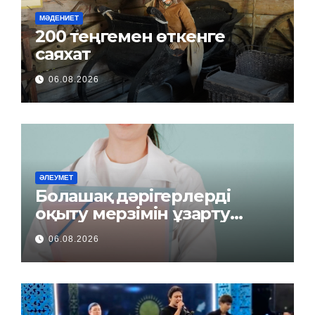
МӘДЕНИЕТ
200 теңгемен өткенге
саяхат
06.08.2026
ӘЛЕУМЕТ
Болашақ дәрігерлерді
оқыту мерзімін ұзарту
керек пе?
06.08.2026