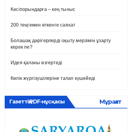
Кәсіпорындарға – кең тыныс
200 теңгемен өткенге саяхат
Болашақ дәрігерлерді оқыту мерзімін ұзарту
керек пе?
Идея қаланы өзгертеді
Көлік жүргізушілеріне талап күшейеді
Мұрағат
Газеттің PDF-нұсқасы