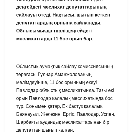
деңгейдегі мәслихат депутаттарының
сайлауы өтеді. Нақтысы, шығып кеткен
депутаттардың орнына сайланады.
Облысымызда түрлі деңгейдегі
мәслихаттарда 11 бос орын бар.
Облыстық аумақтық сайлау комиссиясының
төрағасы Гүлнар Аманжолованың
мәлімдеуінше, 11 бос орынның екеуі
Павлодар облыстық мәслихатында. Тағы екі
орын Павлодар қалалық мәслихатында бос
тұр. Сонымен қатар, Екібастұз қалалық,
Баянауыл, Железин, Ертіс, Павлодар, Успен,
Шарбақты аудандық мәслихаттарынан бір
депутаттан шығып қалған.