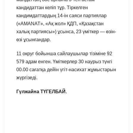
кандидаттан келіп тұр. Тіркелген
кандимдаттардың 14-ін саяси партиялар
(«AMANAT», «Ақ жол» ҚДП, «Қазақстан
халық партиясы») ұсынса, 23 үміткер — өзін-
өзі ұсынғандар.
11 округ бойынша сайлаушылар тізіміне 92
579 адам енген. Үміткерлер 30 наурыз түнгі
00.00 сағатқа дейін үгіт-насихат жұмыстарын
жүргізеді.
Гүлжайна ТҮГЕЛБАЙ.