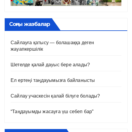
Соңғы жазбалар
Сайлауға қатысу — болашаққа деген
жауапкершілік
Шетелде қалай дауыс бере алады?
Ел ертеңі таңдауымызға байланысты
Сайлау учаскесін қалай білуге болады?
“Таңдауымды жасауға үш себеп бар”