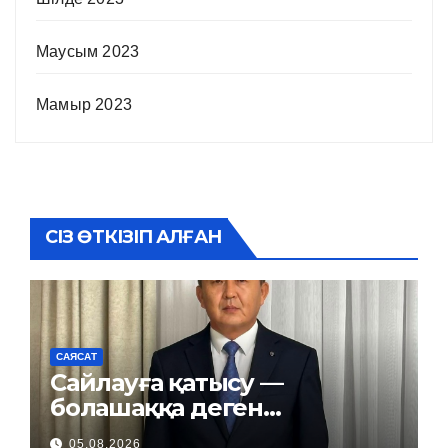
Маусым 2023
Мамыр 2023
СІЗ ӨТКІЗІП АЛҒАН
САЯСАТ
Сайлауға қатысу —
болашаққа деген
жауапкершілік
05.08.2026