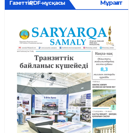
Мұрағат
Газеттің PDF-нұсқасы