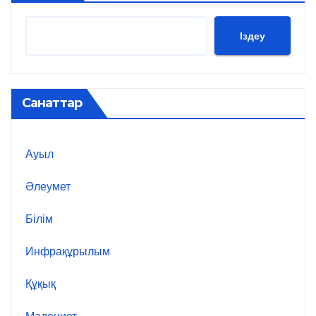
Іздеу
Санаттар
Ауыл
Әлеумет
Білім
Инфрақұрылым
Құқық