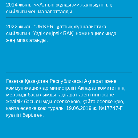
2014 жылы <<Алтын жұлдыз>> жалпыұлттық
сыйлығымен марапатталды.
2022 жылы “URKER” ұлттық журналистика
сыйлығын “Үздік өңірлік БАҚ” номинациясында
жеңімпаз атанды.
Газетке Қазақстан Республикасы Ақпарат және
коммуникациялар министрлігі Ақпарат комитетінің
мерзімді басылымды, ақпарат агенттігін және
желілік басылымды есепке қою, қайта есепке қою,
қайта есепке қою туралы 19.06.2019 ж. №17747-Г
куәлігі берілген.