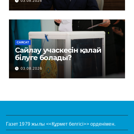
03.08.2026
САЯСАТ
Сайлау учаскесін қалай
білуге болады?
03.08.2026
Газет 1979 жылы <<Құрмет белгісі>> орденімен.