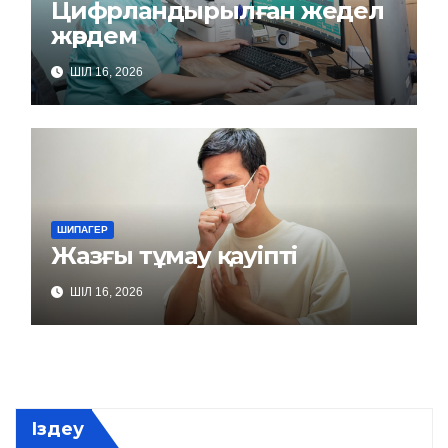
Цифрландырылған жедел
жәрдем
ШІЛ 16, 2026
ШИПАГЕР
Жазғы тұмау қауіпті
ШІЛ 16, 2026
Іздеу