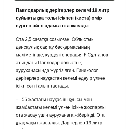
Павлодарлық дәрігерлер көлемі 19 литр
сұйықтыққа толы ісікпен (киста) өмір
сүрген әйел адамға ота жасады.
Ота 2,5 сағатқа созылған. Облыстық
денсаулық сақтау басқармасының
мәліметінше, күрделі операция Ғ.Сұлтанов
атындағы Павлодар облыстық
ауруханасында жүргізілген. Гинеколог
дәрігерлер науқастан көлемі едәуір үлкен
ісікті сәтті алып тастады.
– 55 жастағы науқас іш қуысы мен
жамбастағы көлемі үлкен ісікке жоспарлы
ота жасау үшін ауруханаға жіберілді. Ота
ұзақ уақыт жасалды. Дәрігерлер 19 литр