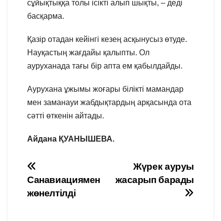
сұйықтыққа толы ісікті алып шықты, – деді
басқарма.
Қазір отадан кейінгі кезең асқынусыз өтуде.
Науқастың жағдайы қалыпты. Ол
ауруханада тағы бір апта ем қабылдайды.
Аурухана ұжымы жоғары білікті мамандар
мен заманауи жабдықтардың арқасында ота
сәтті өткенін айтады.
Айдана ҚУАНЫШЕВА
.
Навигация
Жүрек ауруы
Санавиациямен
жасарып барады
по
жөнелтілді
записям