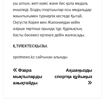
үш алтын, жеті күміс және бес қола медаль
еншіледі. Біздің спортшылар осы медальдар
жиынтығымен турнирлік кестеде Қытай,
Оңтүстік Корея мен Жапониядан кейін
әзірше төртінші орында тұр. Құрлықтың
басты бәсекесі ертеңге дейін жалғасады.
Қ.ТІЛЕКТЕСҚЫЗЫ.
sportnews.kz сайтынан алынды
Навигация
Өзара
Ақшаңызды
мықтыларды
спортқа құйыңыз
по
анықтайды
записям