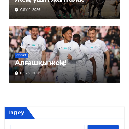
СӘУ 9, 2026
СПОРТ
Алғашқы жеңіс!
СӘУ 9, 2026
Іздеу