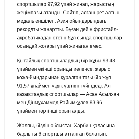
спортшылар 97,92 ұпай жинап, жарыстың
жеңімпазы атанды. Сөйтіп, алғаш рет алтын
медаль еншілеп, Азия ойындарындағы
рекордты жаңартты. Бұған дейін фристайл-
акробатикадан өтетін бұл сында спортшылар
осындай жоғары ұпай жинаған емес.
Қытайлық спортшылардың бір жұбы 93,48
ұпаймен екінші орынды иеленсе, жарыс
қожа-йындарынан құралған тағы бір жұп
91,57 ұпаймен үздік үштікті түйіндеді. Ал
қазақстандық спортшылар — Асан Асылхан
мен Дінмұхаммед Райымқұлов 83,96
ұпаймен төртінші орын алды.
Жалпы, біздің облыстан Харбин қаласына
барлығы 6 спортшы аттанған болатын.