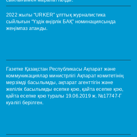
2022 жылы “URKER” ұлттық журналистика
сыйлығын “Үздік өңірлік БАҚ” номинациясында
жеңімпаз атанды.
Газетке Қазақстан Республикасы Ақпарат және
коммуникациялар министрлігі Ақпарат комитетінің
мерзімді басылымды, ақпарат агенттігін және
желілік басылымды есепке қою, қайта есепке қою,
қайта есепке қою туралы 19.06.2019 ж. №17747-Г
куәлігі берілген.