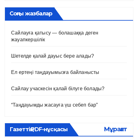
Соңғы жазбалар
Сайлауға қатысу — болашаққа деген
жауапкершілік
Шетелде қалай дауыс бере алады?
Ел ертеңі таңдауымызға байланысты
Сайлау учаскесін қалай білуге болады?
“Таңдауымды жасауға үш себеп бар”
Мұрағат
Газеттің PDF-нұсқасы