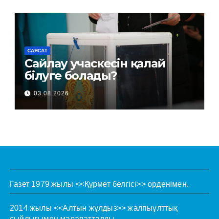
САЯСАТ
Сайлау учаскесін қалай
білуге болады?
03.08.2026
Газет 1979 жылы <<Құрмет белгісі>> орденімен.
2014 жылы <<Алтын жұлдыз>> жалпыұлттық
сыйлығымен марапатталды.