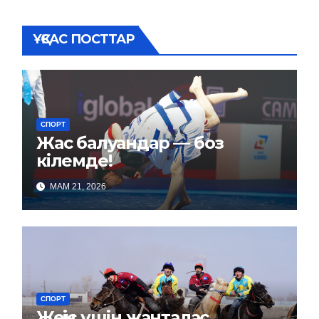
ҰҚСАС ПОСТТАР
СПОРТ
Жас балуандар — боз
кілемде!
МАМ 21, 2026
СПОРТ
Жеңіс үшін жанталас