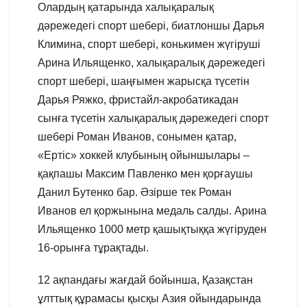
Олардың қатарында халықаралық
дәрежедегі спорт шебері, биатлоншы Дарья
Климина, спорт шебері, конькимен жүгіруші
Арина Ильященко, халықаралық дәрежедегі
спорт шебері, шаңғымен жарысқа түсетін
Дарья Ряжко, фристайл-акробатикадан
сынға түсетін халықаралық дәрежедегі спорт
шебері Роман Иванов, сонымен қатар,
«Ертіс» хоккей клубының ойыншылары –
қақпашы Максим Павленко мен қорғаушы
Данил Бутенко бар. Әзірше тек Роман
Иванов ел қоржынына медаль салды. Арина
Ильященко 1000 метр қашықтыққа жүгіруден
16-орынға тұрақтады.
12 ақпандағы жағдай бойынша, Қазақстан
ұлттық құрамасы қысқы Азия ойындарында