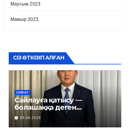
Маусым 2023
Мамыр 2023
СІЗ ӨТКІЗІП АЛҒАН
САЯСАТ
Сайлауға қатысу —
болашаққа деген
жауапкершілік
05.08.2026