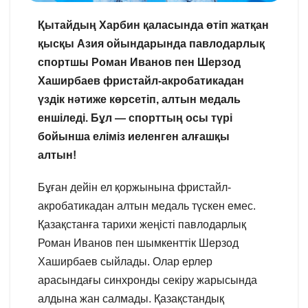
Қытайдың Харбин қаласында өтіп жатқан
қысқы Азия ойындарында павлодарлық
спортшы Роман Иванов пен Шерзод
Хаширбаев фристайл-акробатикадан
үздік нәтиже көрсетіп, алтын медаль
еншіледі. Бұл — спорттың осы түрі
бойынша еліміз иеленген алғашқы
алтын!
Бұған дейін ел қоржынына фристайл-
акробатикадан алтын медаль түскен емес.
Қазақстанға тарихи жеңісті павлодарлық
Роман Иванов пен шымкенттік Шерзод
Хаширбаев сыйлады. Олар ерлер
арасындағы синхронды секіру жарысында
алдына жан салмады. Қазақстандық