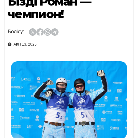
Біздің Роман —
чемпион!
Бөлісу:
АҚП 13, 2025