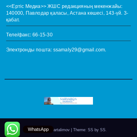
<<Ертіс Медиа>>
ЖШС редакцияның мекенжайы:
140000, Павлодар қаласы, Астана көшесі, 143-үй. 3-
қабат.
Теле/факс: 66-15-30
Электронды пошта:
ssamaly29@gmail.com
.
WhatsApp
Theme by @artalimov
|
Theme: SS by
SS
.