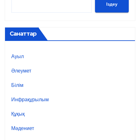
Іздеу
Санаттар
Ауыл
Әлеумет
Білім
Инфрақұрылым
Құқық
Мәдениет