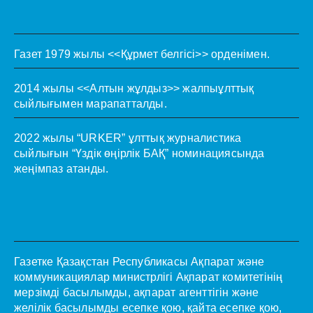
Газет 1979 жылы <<Құрмет белгісі>> орденімен.
2014 жылы <<Алтын жұлдыз>> жалпыұлттық
сыйлығымен марапатталды.
2022 жылы “URKER” ұлттық журналистика
сыйлығын “Үздік өңірлік БАҚ” номинациясында
жеңімпаз атанды.
Газетке Қазақстан Республикасы Ақпарат және
коммуникациялар министрлігі Ақпарат комитетінің
мерзімді басылымды, ақпарат агенттігін және
желілік басылымды есепке қою, қайта есепке қою,