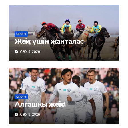
СПОРТ
Жеңіс үшін жанталас
СӘУ 9, 2026
СПОРТ
Алғашқы жеңіс!
СӘУ 9, 2026