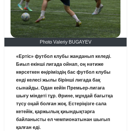
Photo Valeriy BUGAYEV
«Ертіс» футбол клубы жанданып келеді.
Биыл екінші лигада ойнап, оң нәтиже
көрсеткен өңіріміздің бас футбол клубы
енді келесі жылы бірінші лигада бақ
сынайды. Одан кейін Премьер-лигаға
шығу міндеті тұр. Әрине, мұндай бағытқа
түсу оңай болған жоқ. Естеріңізге сала
кетейік, қаржылық қиындықтарға
байланысты ел чемпионатынан шығып
қалған еді.