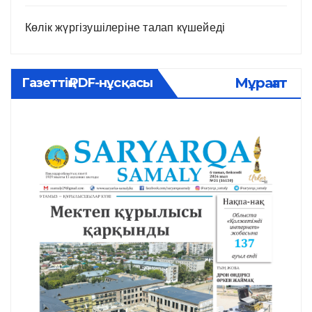
Көлік жүргізушілеріне талап күшейеді
Мұрағат
Газеттің PDF-нұсқасы