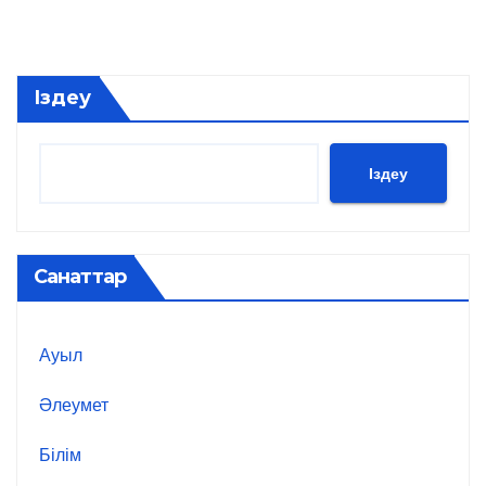
Іздеу
Іздеу
Санаттар
Ауыл
Әлеумет
Білім