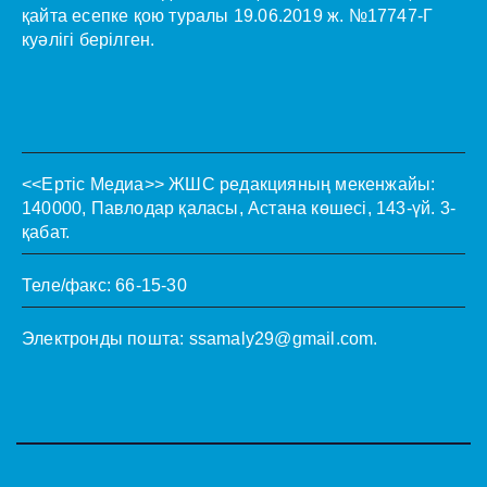
қайта есепке қою туралы 19.06.2019 ж. №17747-Г
куәлігі берілген.
<<Ертіс Медиа>>
ЖШС редакцияның мекенжайы:
140000, Павлодар қаласы, Астана көшесі, 143-үй. 3-
қабат.
Теле/факс: 66-15-30
Электронды пошта:
ssamaly29@gmail.com
.