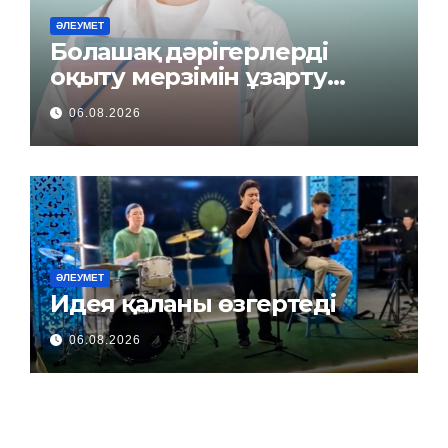
ӘЛЕУМЕТ
Болашақ дәрігерлерді
оқыту мерзімін ұзарту
керек пе?
06.08.2026
ӘЛЕУМЕТ
Идея қаланы өзгертеді
06.08.2026