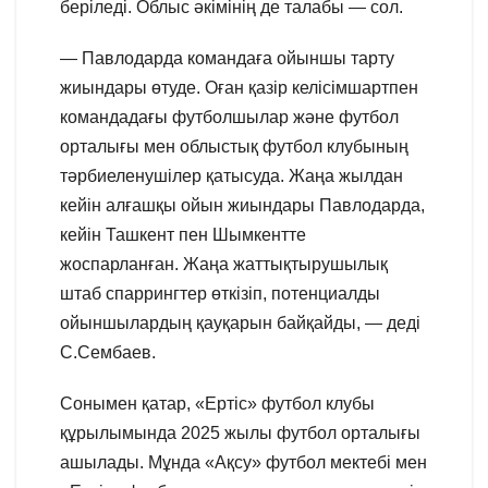
беріледі. Облыс әкімінің де талабы — сол.
— Павлодарда командаға ойыншы тарту
жиындары өтуде. Оған қазір келісімшартпен
командадағы футболшылар және футбол
орталығы мен облыстық футбол клубының
тәрбиеленушілер қатысуда. Жаңа жылдан
кейін алғашқы ойын жиындары Павлодарда,
кейін Ташкент пен Шымкентте
жоспарланған. Жаңа жаттықтырушылық
штаб спаррингтер өткізіп, потенциалды
ойыншылардың қауқарын байқайды, — деді
С.Сембаев.
Сонымен қатар, «Ертіс» футбол клубы
құрылымында 2025 жылы футбол орталығы
ашылады. Мұнда «Ақсу» футбол мектебі мен