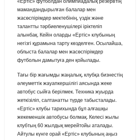
«Ертіс» футболдан олимпиадалық резервтің
мамандандырылған балалар мен
жасөспірімдер мектебінің, үздік және
талантты тәрбиеленушілері іріктеліп
алынбақ. Кейін оларды «Ертіс» клубының
негізгі құрамына тарту көзделген. Осылайша,
облыста балалар мен жасөспірімдер
футболын дамытуға ден қойылады.
Тағы бір жағымды жаңалық, клубқа бизнестің
әлеуметтік жауапкершілігі аясында жеке
автобус сыйға берілмек. Техника жуырда
жеткізіліп, салтанатты түрде табысталады.
«Ертіс» клубы тарихында бұл алғашқы
жекеменшік автобусы болмақ. Келесі жылы
клубтың 60 жылдық мерейтойы аталады.
Айтулы күнге орай «Ертіс» клубының аңыз