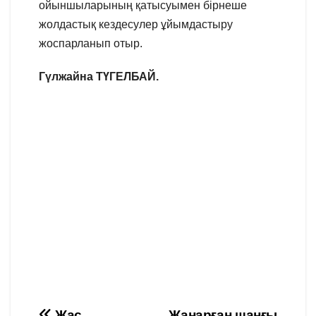
ойыншыларының қатысуымен бірнеше
жолдастық кездесулер ұйымдастыру
жоспарланып отыр.
Гүлжайна ТҮГЕЛБАЙ.
Жас
Жаңарған шаңғы