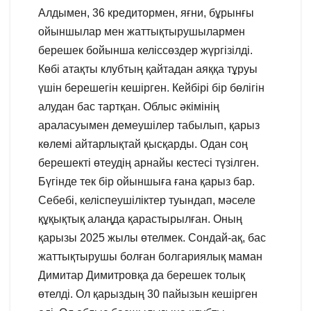
Алдымен, 36 кредитормен, яғни, бұрынғы
ойыншылар мен жаттықтырушылармен
берешек бойынша келіссөздер жүргізілді.
Көбі атақты клубтың қайтадан аяққа тұруы
үшін берешегін кешірген. Кейбірі бір бөлігін
алудан бас тартқан. Облыс әкімінің
араласуымен демеушілер табылып, қарыз
көлемі айтарлықтай қысқарды. Одан соң
берешекті өтеудің арнайы кестесі түзілген.
Бүгінде тек бір ойыншыға ғана қарыз бар.
Себебі, келіспеушіліктер туындап, мәселе
құқықтық алаңда қарастырылған. Оның
қарызы 2025 жылы өтелмек. Сондай-ақ, бас
жаттықтырушы болған болгариялық маман
Димитар Димитровқа да берешек толық
өтелді. Ол қарыздың 30 пайызын кешірген