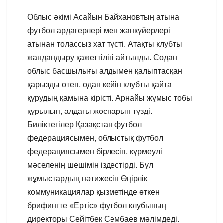
Облыс әкімі Асайын Байхановтың атына
футбол ардагерлері мен жанкүйерлері
атынан толассыз хат түсті. Атақты клубты
жандандыру қажеттілігі айтылды. Содан
облыс басшылығы алдымен қалыптасқан
қарызды өтеп, одан кейін клубты қайта
құрудың қамына кірісті. Арнайы жұмыс тобы
құрылып, алдағы жоспарын түзді.
Биліктегілер Қазақстан футбол
федерациясымен, облыстық футбол
федерациясымен бірлесіп, күрмеулі
мәселенің шешімін іздестірді. Бұл
жұмыстардың нәтижесін Өңірлік
коммуникациялар қызметінде өткен
брифингте «Ертіс» футбол клубының
директоры Сейітбек Сембаев мәлімдеді.