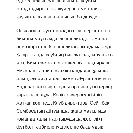
еді. Ол облыс басшылығына клубты
жандандырып, жанкүйерлерімен қайта
қауыштырғанына алғысын білдіруде.
Осылайша, ауыр жолдан өткен ертістіктер
биылғы маусымда екінші лигада тамаша
өнер көрсетіп, бірінші лигаға жолдама алды.
Қазіргі таңда клубтың бас жаттықтырушысы
жоқ. Биыл жетекшілік еткен жаттықтырушы
Николай Гавриш өзге командадан ұсыныс
алып, екі жақты келісіммен «Ертістен» кетті.
Енді бас жаттықтырушы орнына үміткерлер
қарастырылуда. Келіссөздер жүргізіліп
жатқан көрінеді. Клуб директоры Сейітбек
Сембаевтың айтуынша, жаңа маусымда
команда қалыптас-тыруды да жергілікті
футбол тәрбиеленушілеріне басымдық