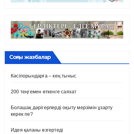
Соңғы жазбалар
Кәсіпорындарға – кең тыныс
200 теңгемен өткенге саяхат
Болашақ дәрігерлерді оқыту мерзімін ұзарту
керек пе?
Идея қаланы өзгертеді