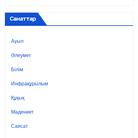
Санаттар
Ауыл
Әлеумет
Білім
Инфрақұрылым
Құқық
Мәдениет
Саясат