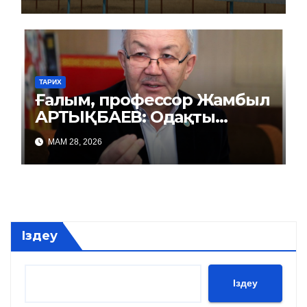
ТАРИХ
Ғалым, профессор Жамбыл
АРТЫҚБАЕВ: Одақты
репрессиямен басқарды
МАМ 28, 2026
Іздеу
Іздеу