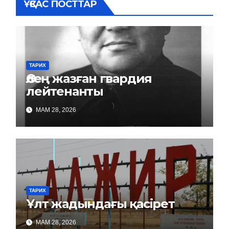
ҰҚСАС ПОСТТАР
ТАРИХ
Өлең жазған гвардия
лейтенанты
МАМ 28, 2026
ТАРИХ
Ұлт жадындағы қасірет
МАМ 28, 2026