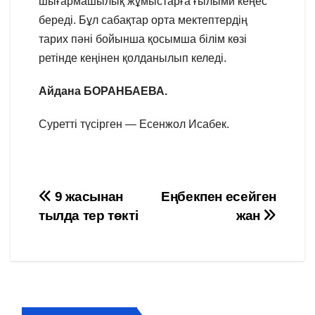
шығармашылық жұмыстарға ғылыми кеңес
береді. Бұл сабақтар орта мектептердің
тарих пәні бойынша қосымша білім көзі
ретінде кеңінен қолданылып келеді.
Айдана БОРАНБАЕВА.
Суретті түсірген — Есенжол Исабек.
Навигация
9 жасынан
Еңбекпен есейген
тылда тер төкті
жан
по
записям