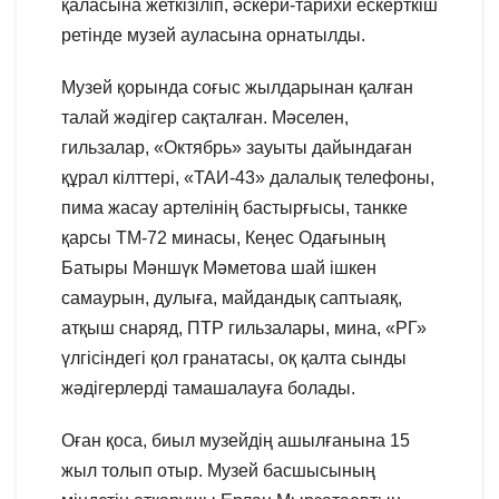
қаласына жеткізіліп, әскери-тарихи ескерткіш
ретінде музей ауласына орнатылды.
Музей қорында соғыс жылдарынан қалған
талай жәдігер сақталған. Мәселен,
гильзалар, «Октябрь» зауыты дайындаған
құрал кілттері, «ТАИ-43» далалық телефоны,
пима жасау артелінің бастырғысы, танкке
қарсы ТМ-72 минасы, Кеңес Одағының
Батыры Мәншүк Мәметова шай ішкен
самаурын, дулыға, майдандық саптыаяқ,
атқыш снаряд, ПТР гильзалары, мина, «РГ»
үлгісіндегі қол гранатасы, оқ қалта сынды
жәдігерлерді тамашалауға болады.
Оған қоса, биыл музейдің ашылғанына 15
жыл толып отыр. Музей басшысының