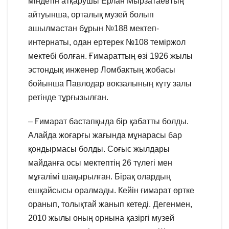
міндетін атқарушы Ерлан Мырзатаевтың
айтуынша, орталық музей болып
ашылмастан бұрын №188 мектеп-
интернаты, одан ертерек №108 теміржол
мектебі болған. Ғимараттың өзі 1926 жылы
эстондық инженер Ломбактың жобасы
бойынша Павлодар вокзалының күту залы
ретінде тұрғызылған.
– Ғимарат бастапқыда бір қабатты болды.
Алайда жоғарғы жағында мұнарасы бар
қондырмасы болды. Соғыс жылдары
майданға осы мектептің 26 түлегі мен
мұғалімі шақырылған. Бірақ олардың
ешқайсысы оралмады. Кейін ғимарат өртке
оранып, толықтай жанып кетеді. Дегенмен,
2010 жылы оның орнына қазіргі музей