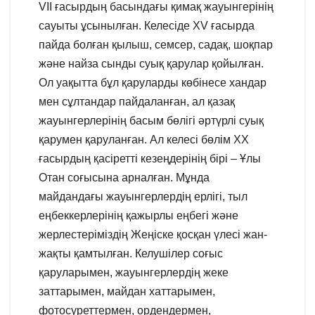
VII ғасырдың басындағы қимақ жауынгерінің
сауыты ұсынылған. Келесіде XV ғасырда
пайда болған қылыш, семсер, садақ, шоқпар
және найза сынды суық қарулар қойылған.
Ол уақытта бұл қаруларды көбінесе хандар
мен сұлтандар пайдаланған, ал қазақ
жауынгерлерінің басым бөлігі әртүрлі суық
қарумен қаруланған. Ал келесі бөлім ХХ
ғасырдың қасіретті кезеңдерінің бірі – Ұлы
Отан соғысына арналған. Мұнда
майдандағы жауынгерлердің ерлігі, тыл
еңбеккерлерінің қажырлы еңбегі және
жерлестеріміздің Жеңіске қосқан үлесі жан-
жақты қамтылған. Келушілер соғыс
қаруларымен, жауынгерлердің жеке
заттарымен, майдан хаттарымен,
фотосуреттермен, ордендермен,