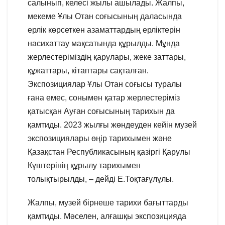
салынып, келесі жылы ашылады. Жалпы,
мекеме Ұлы Отан соғысының даласында
ерлік көрсеткен азаматтардың ерліктерін
насихаттау мақсатында құрылды. Мұнда
жерлестеріміздің қарулары, жеке заттары,
құжаттары, кітаптары сақталған.
Экспозициялар Ұлы Отан соғысы туралы
ғана емес, сонымен қатар жерлестеріміз
қатысқан Ауған соғысының тарихын да
қамтиды. 2023 жылғы жөндеуден кейін музей
экспозициялары өңір тарихымен және
Қазақстан Республикасының қазіргі Қарулы
Күштерінің құрылу тарихымен
толықтырылды, – дейді Е.Тоқтағұлұлы.
Жалпы, музей бірнеше тарихи бағыттарды
қамтиды. Мәселен, алғашқы экспозицияда