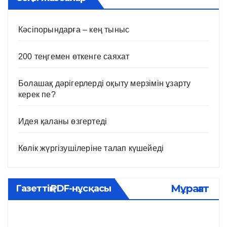
Кәсіпорындарға – кең тыныс
200 теңгемен өткенге саяхат
Болашақ дәрігерлерді оқыту мерзімін ұзарту
керек пе?
Идея қаланы өзгертеді
Көлік жүргізушілеріне талап күшейеді
Мұрағат
Газеттің PDF-нұсқасы