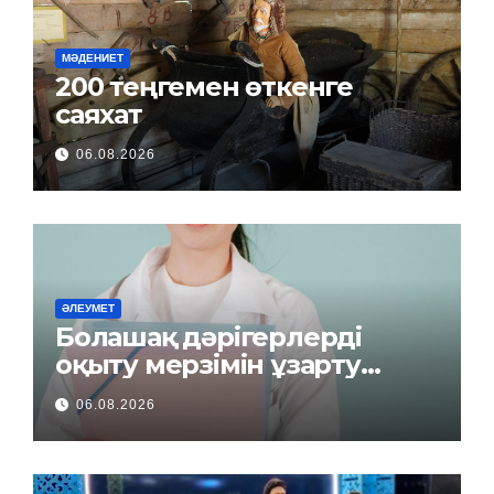
МӘДЕНИЕТ
200 теңгемен өткенге
саяхат
06.08.2026
ӘЛЕУМЕТ
Болашақ дәрігерлерді
оқыту мерзімін ұзарту
керек пе?
06.08.2026