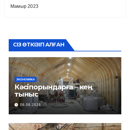
Мамыр 2023
СІЗ ӨТКІЗІП АЛҒАН
ЭКОНОМИКА
Кәсіпорындарға – кең
тыныс
06.08.2026