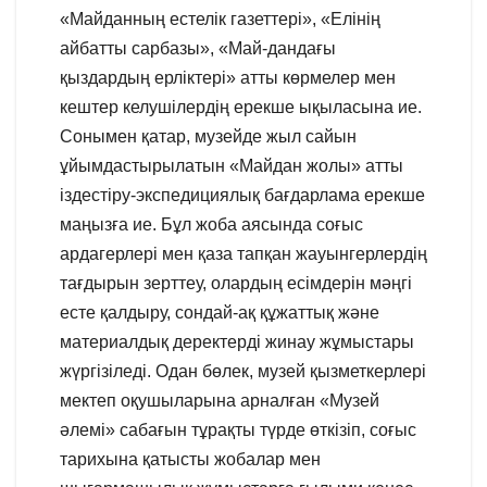
«Майданның естелік газеттері», «Елінің
айбатты сарбазы», «Май-дандағы
қыздардың ерліктері» атты көрмелер мен
кештер келушілердің ерекше ықыласына ие.
Сонымен қатар, музейде жыл сайын
ұйымдастырылатын «Майдан жолы» атты
іздестіру-экспедициялық бағдарлама ерекше
маңызға ие. Бұл жоба аясында соғыс
ардагерлері мен қаза тапқан жауынгерлердің
тағдырын зерттеу, олардың есімдерін мәңгі
есте қалдыру, сондай-ақ құжаттық және
материалдық деректерді жинау жұмыстары
жүргізіледі. Одан бөлек, музей қызметкерлері
мектеп оқушыларына арналған «Музей
әлемі» сабағын тұрақты түрде өткізіп, соғыс
тарихына қатысты жобалар мен