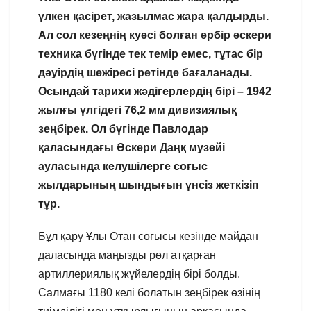
үлкен қасірет, жазылмас жара қалдырды.
Ал сол кезеңнің куәсі болған әрбір әскери
техника бүгінде тек темір емес, тұтас бір
дәуірдің шежіресі ретінде бағаланады.
Осындай тарихи жәдігерлердің бірі – 1942
жылғы үлгідегі 76,2 мм дивизиялық
зеңбірек. Ол бүгінде Павлодар
қаласындағы Әскери Даңқ музейі
ауласында келушілерге соғыс
жылдарының шындығын үнсіз жеткізіп
тұр.
Бұл қару Ұлы Отан соғысы кезінде майдан
даласында маңызды рөл атқарған
артиллериялық жүйелердің бірі болды.
Салмағы 1180 келі болатын зеңбірек өзінің