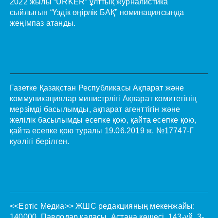
2022 жылы “URKER” ұлттық журналистика
сыйлығын “Үздік өңірлік БАҚ” номинациясында
жеңімпаз атанды.
Газетке Қазақстан Республикасы Ақпарат және
коммуникациялар министрлігі Ақпарат комитетінің
мерзімді басылымды, ақпарат агенттігін және
желілік басылымды есепке қою, қайта есепке қою,
қайта есепке қою туралы 19.06.2019 ж. №17747-Г
куәлігі берілген.
<<Ертіс Медиа>>
ЖШС редакцияның мекенжайы:
140000, Павлодар қаласы, Астана көшесі, 143-үй. 3-