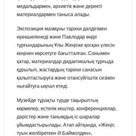
медальдармен, архивтік және деректі
материалдармен таныса алады.
Экспозиция мазмұны тарихи дәлдігімен
ерекшеленеді және Павлодар өңірі
тұрғындарының Ұлы Жеңіске қосқан үлесін
кеңінен көрсетуге бағытталған. Сонымен
қатар, материалдар дидактикалық тұрғыда
құрылып, жастардың тарихи санасын
қалыптастыруға және отансүйгіштік сезімін
нығайтуға ықпал етеді.
Музейде тұрақты түрде тақырыптық
көрмелер, естелік кештер, конференциялар,
дәрістер және танымдық іс-шаралар
ұйымдастырылады. Атап айтқанда, «Жеңіс
туын желбіреткен Ә.Баймолдин»,