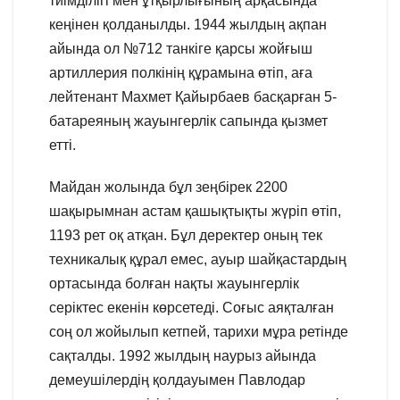
тиімділігі мен ұтқырлығының арқасында
кеңінен қолданылды. 1944 жылдың ақпан
айында ол №712 танкіге қарсы жойғыш
артиллерия полкінің құрамына өтіп, аға
лейтенант Махмет Қайырбаев басқарған 5-
батареяның жауынгерлік сапында қызмет
етті.
Майдан жолында бұл зеңбірек 2200
шақырымнан астам қашықтықты жүріп өтіп,
1193 рет оқ атқан. Бұл деректер оның тек
техникалық құрал емес, ауыр шайқастардың
ортасында болған нақты жауынгерлік
серіктес екенін көрсетеді. Соғыс аяқталған
соң ол жойылып кетпей, тарихи мұра ретінде
сақталды. 1992 жылдың наурыз айында
демеушілердің қолдауымен Павлодар