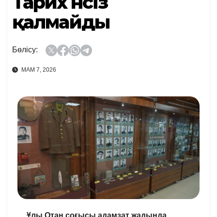
Тарих үнсіз
қалмайды
Бөлісу:
МАМ 7, 2026
Ұлы Отан соғысы адамзат жадында