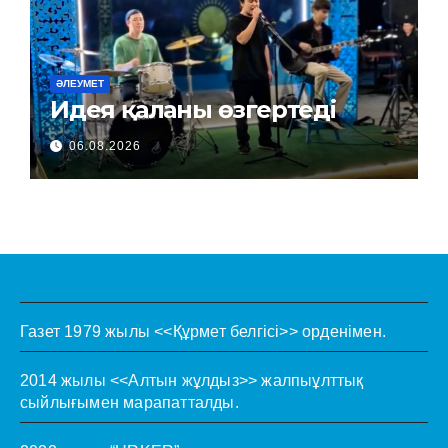
ӘЛЕУМЕТ
Идея қаланы өзгертеді
06.08.2026
Газет 1979 жылы <<Құрмет белгісі>> орденімен.
2014 жылы <<Алтын жұлдыз>> жалпыұлттық
сыйлығымен марапатталды.