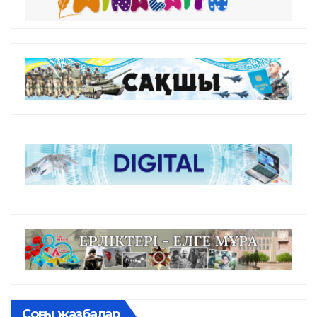
Соңғы жазбалар