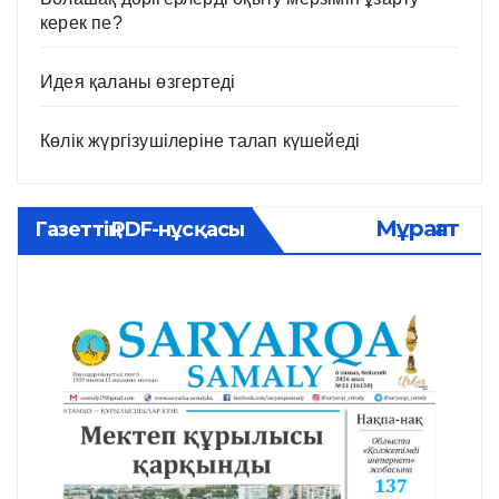
керек пе?
Идея қаланы өзгертеді
Көлік жүргізушілеріне талап күшейеді
Мұрағат
Газеттің PDF-нұсқасы