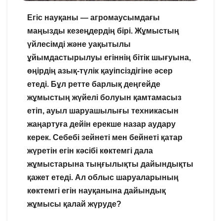
Егіс науқаны — агромаусымдағы
маңызды кезеңдердің бірі. Жұмыстың
үйлесімді және уақытылы
ұйымдастырылуы егіннің бітік шығуына,
өңірдің азық-түлік қауіпсіздігіне әсер
етеді. Бұл ретте барлық деңгейде
жұмыстың жүйелі болуын қамтамасыз
етіп, ауыл шаруашылығы техникасын
жаңартуға дейін ерекше назар аудару
керек. Себебі зейнеті мен бейнеті қатар
жүретін егін кәсібі көктемгі дала
жұмыстарына тыңғылықты дайындықты
қажет етеді. Ал облыс шаруаларының
көктемгі егін науқанына дайындық
жұмысы қалай жүруде?