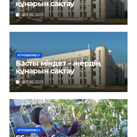
құнарын сақтау
ШІЛ 30, 2026
АГРОБИЗНЕС+
Басты міндет – жердің
құнарын сақтау
ШІЛ 30, 2026
АГРОБИЗНЕС+