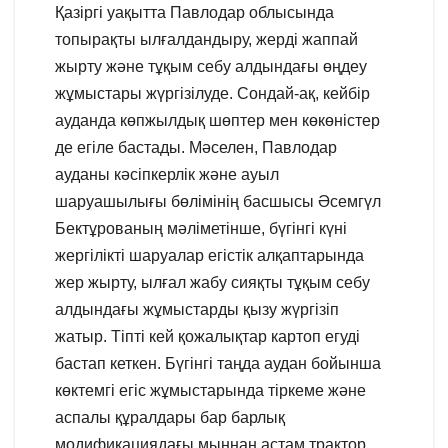
Қазіргі уақытта Павлодар облысында
топырақты ылғалдандыру, жерді жаппай
жырту және тұқым себу алдындағы өңдеу
жұмыстары жүргізілуде. Сондай-ақ, кейбір
ауданда көпжылдық шөптер мен көкөністер
де егіле бастады. Мәселен, Павлодар
ауданы кәсіпкерлік және ауыл
шаруашылығы бөлімінің басшысы Әсемгүл
Бектұрованың мәліметінше, бүгінгі күні
жергілікті шаруалар егістік алқаптарында
жер жырту, ылғал жабу сияқты тұқым себу
алдындағы жұмыстарды қызу жүргізіп
жатыр. Тіпті кей қожалықтар картоп егуді
бастап кеткен. Бүгінгі таңда аудан бойынша
көктемгі егіс жұмыстарында тіркеме және
аспалы құралдары бар барлық
модификациядағы мыңнан астам трактор,