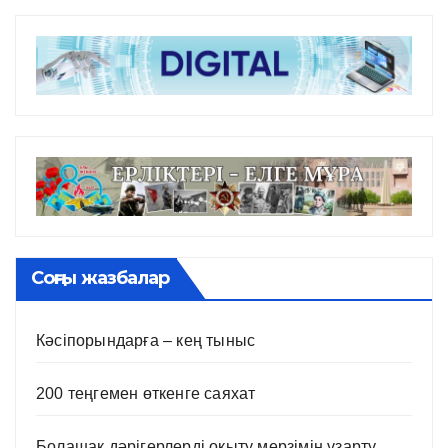
Соңғы жазбалар
Кәсіпорындарға – кең тыныс
200 теңгемен өткенге саяхат
Болашақ дәрігерлерді оқыту мерзімін ұзарту