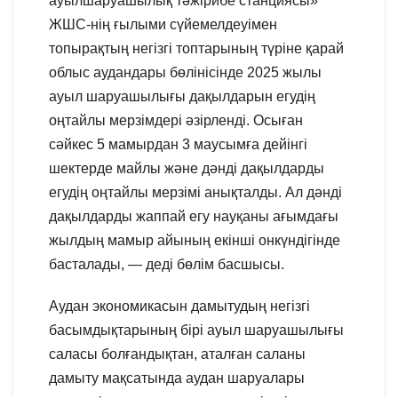
ауылшаруашылық тәжірибе станциясы»
ЖШС-нің ғылыми сүйемелдеуімен
топырақтың негізгі топтарының түріне қарай
облыс аудандары бөлінісінде 2025 жылы
ауыл шаруашылығы дақылдарын егудің
оңтайлы мерзімдері әзірленді. Осыған
сәйкес 5 мамырдан 3 маусымға дейінгі
шектерде майлы және дәнді дақылдарды
егудің оңтайлы мерзімі анықталды. Ал дәнді
дақылдарды жаппай егу науқаны ағымдағы
жылдың мамыр айының екінші онкүндігінде
басталады, — деді бөлім басшысы.
Аудан экономикасын дамытудың негізгі
басымдықтарының бірі ауыл шаруашылығы
саласы болғандықтан, аталған саланы
дамыту мақсатында аудан шаруалары