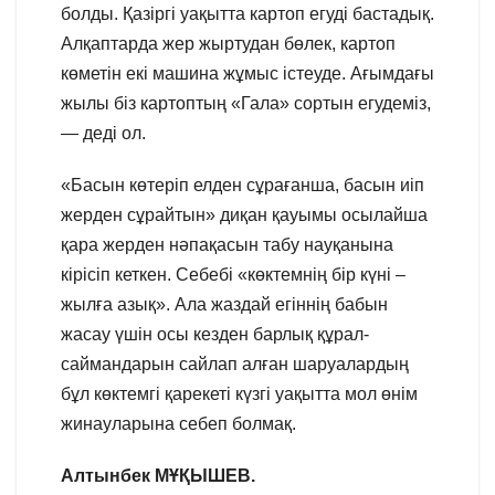
болды. Қазіргі уақытта картоп егуді бастадық.
Алқаптарда жер жыртудан бөлек, картоп
көметін екі машина жұмыс істеуде. Ағымдағы
жылы біз картоптың «Гала» сортын егудеміз,
— деді ол.
«Басын көтеріп елден сұрағанша, басын иіп
жерден сұрайтын» диқан қауымы осылайша
қара жерден нәпақасын табу науқанына
кірісіп кеткен. Себебі «көктемнің бір күні –
жылға азық». Ала жаздай егіннің бабын
жасау үшін осы кезден барлық құрал-
саймандарын сайлап алған шаруалардың
бұл көктемгі қарекеті күзгі уақытта мол өнім
жинауларына себеп болмақ.
Алтынбек МҰҚЫШЕВ.