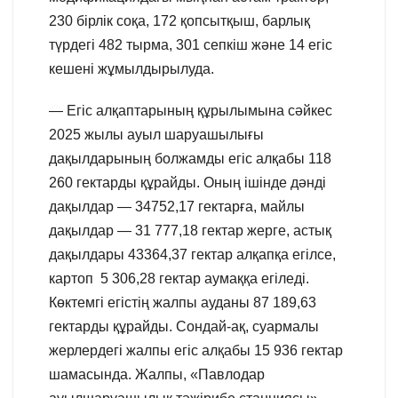
230 бірлік соқа, 172 қопсытқыш, барлық
түрдегі 482 тырма, 301 сепкіш және 14 егіс
кешені жұмылдырылуда.
— Егіс алқаптарының құрылымына сәйкес
2025 жылы ауыл шаруашылығы
дақылдарының болжамды егіс алқабы 118
260 гектарды құрайды. Оның ішінде дәнді
дақылдар — 34752,17 гектарға, майлы
дақылдар — 31 777,18 гектар жерге, астық
дақылдары 43364,37 гектар алқапқа егілсе,
картоп 5 306,28 гектар аумаққа егіледі.
Көктемгі егістің жалпы ауданы 87 189,63
гектарды құрайды. Сондай-ақ, суармалы
жерлердегі жалпы егіс алқабы 15 936 гектар
шамасында. Жалпы, «Павлодар