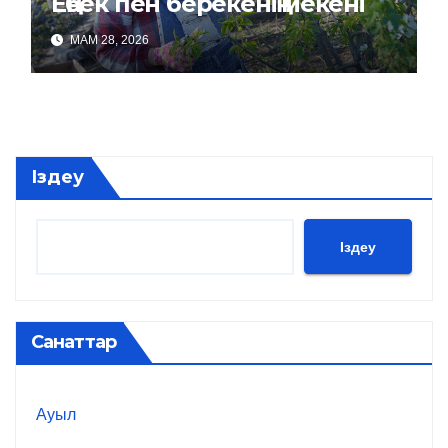
Еңбек пен берекенің мекені
МАМ 28, 2026
Іздеу
Іздеу
Санаттар
Ауыл