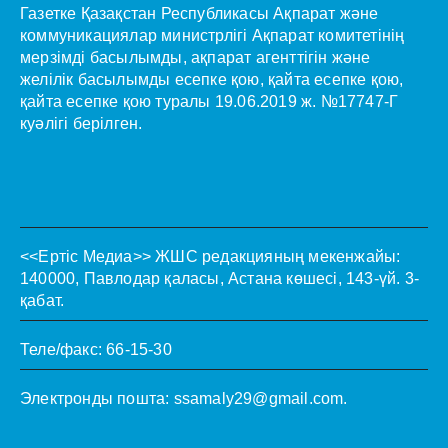
Газетке Қазақстан Республикасы Ақпарат және
коммуникациялар министрлігі Ақпарат комитетінің
мерзімді басылымды, ақпарат агенттігін және
желілік басылымды есепке қою, қайта есепке қою,
қайта есепке қою туралы 19.06.2019 ж. №17747-Г
куәлігі берілген.
<<Ертіс Медиа>>
ЖШС редакцияның мекенжайы:
140000, Павлодар қаласы, Астана көшесі, 143-үй. 3-
қабат.
Теле/факс: 66-15-30
Электронды пошта:
ssamaly29@gmail.com
.