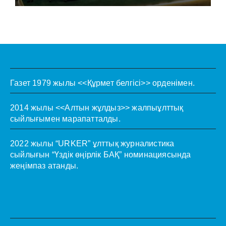
Газет 1979 жылы <<Құрмет белгісі>> орденімен.
2014 жылы <<Алтын жұлдыз>> жалпыұлттық
сыйлығымен марапатталды.
2022 жылы “URKER” ұлттық журналистика
сыйлығын “Үздік өңірлік БАҚ” номинациясында
жеңімпаз атанды.