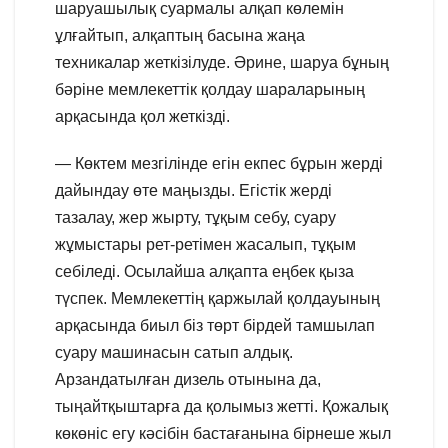
шаруашылық суармалы алқап көлемін
ұлғайтып, алқаптың басына жаңа
техникалар жеткізілуде. Әрине, шаруа бұның
бәріне мемлекеттік қолдау шараларының
арқасында қол жеткізді.
— Көктем мезгілінде егін екпес бұрын жерді
дайындау өте маңызды. Егістік жерді
тазалау, жер жырту, тұқым себу, суару
жұмыстары рет-ретімен жасалып, тұқым
себіледі. Осылайша алқапта еңбек қыза
түспек. Мемлекеттің қаржылай қолдауының
арқасында биыл біз төрт бірдей тамшылап
суару машинасын сатып алдық.
Арзандатылған дизель отынына да,
тыңайтқыштарға да қолымыз жетті. Қожалық
көкөніс егу кәсібін бастағанына бірнеше жыл