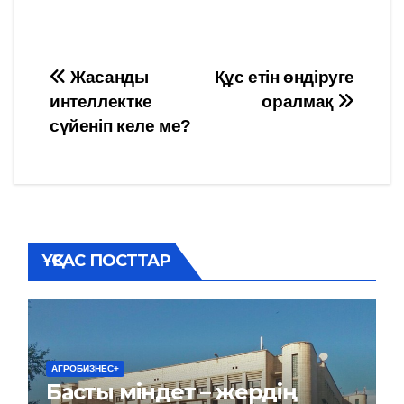
Навигация
Жасанды
Құс етін өндіруге
интеллектке
оралмақ
по
сүйеніп келе ме?
записям
ҰҚСАС ПОСТТАР
АГРОБИЗНЕС+
Басты міндет – жердің