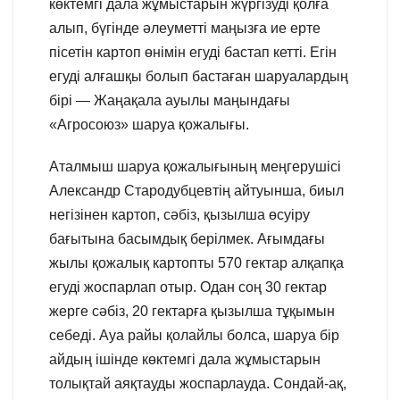
көктемгі дала жұмыстарын жүргізуді қолға
алып, бүгінде әлеуметті маңызға ие ерте
пісетін картоп өнімін егуді бастап кетті. Егін
егуді алғашқы болып бастаған шаруалардың
бірі — Жаңақала ауылы маңындағы
«Агросоюз» шаруа қожалығы.
Аталмыш шаруа қожалығының меңгерушісі
Александр Стародубцевтің айтуынша, биыл
негізінен картоп, сәбіз, қызылша өсуіру
бағытына басымдық берілмек. Ағымдағы
жылы қожалық картопты 570 гектар алқапқа
егуді жоспарлап отыр. Одан соң 30 гектар
жерге сәбіз, 20 гектарға қызылша тұқымын
себеді. Ауа райы қолайлы болса, шаруа бір
айдың ішінде көктемгі дала жұмыстарын
толықтай аяқтауды жоспарлауда. Сондай-ақ,