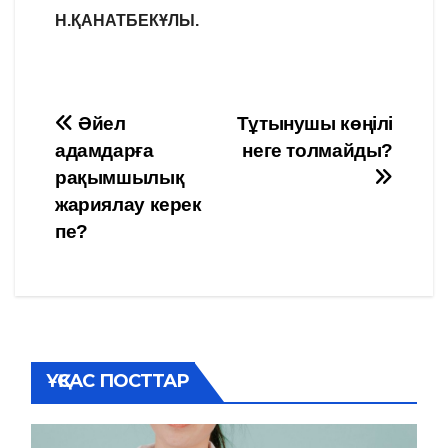
Н.ҚАНАТБЕКҰЛЫ.
Навигация
Әйел
Тұтынушы көңілі
адамдарға
неге толмайды?
по
рақымшылық
записям
жариялау керек
пе?
ҰҚСАС ПОСТТАР