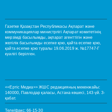
Газетке Қазақстан Республикасы Ақпарат және
коммуникациялар министрлігі Ақпарат комитетінің
мерзімді басылымды, ақпарат агенттігін және
желілік басылымды есепке қою, қайта есепке қою,
қайта есепке қою туралы 19.06.2019 ж. №17747-Г
куәлігі берілген.
<<Ертіс Медиа>>
ЖШС редакцияның мекенжайы:
140000, Павлодар қаласы, Астана көшесі, 143-үй. 3-
қабат.
Теле/факс: 66-15-30