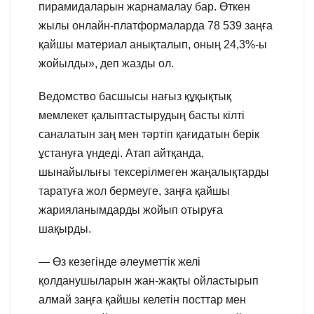
пирамидаларын жарнамалау бар. Өткен
жылы онлайн-платформаларда 78 539 заңға
қайшы материал анықталып, оның 24,3%-ы
жойылды», деп жазды ол.
Ведомство басшысы нағыз құқықтық
мемлекет қалыптастырудың басты кілті
саналатын заң мен тәртіп қағидатын берік
ұстануға үндеді. Атап айтқанда,
шынайылығы тексерілмеген жаңалықтарды
таратуға жол бермеуге, заңға қайшы
жарияланымдарды жойып отыруға
шақырды.
— Өз кезегінде әлеуметтік желі
қолданушыларын жан-жақты ойластырып
алмай заңға қайшы келетін посттар мен