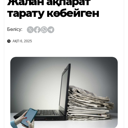
Жалған ақпарат
тарату көбейген
Бөлісу:
АҚП 6, 2025