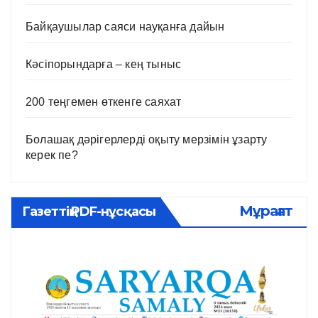
Байқаушылар саяси науқанға дайын
Кәсіпорындарға – кең тыныс
200 теңгемен өткенге саяхат
Болашақ дәрігерлерді оқыту мерзімін ұзарту
керек пе?
Мұрағат
Газеттің PDF-нұсқасы