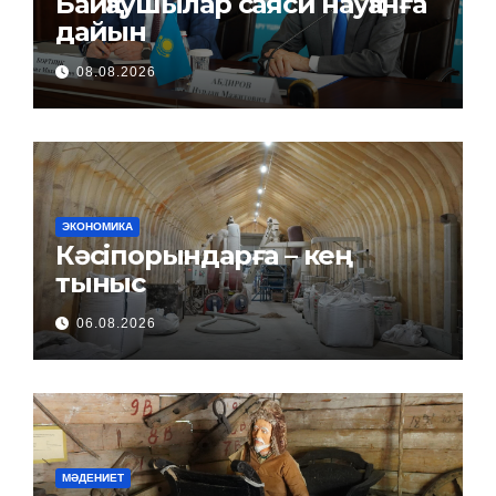
Байқаушылар саяси науқанға
дайын
08.08.2026
ЭКОНОМИКА
Кәсіпорындарға – кең
тыныс
06.08.2026
МӘДЕНИЕТ