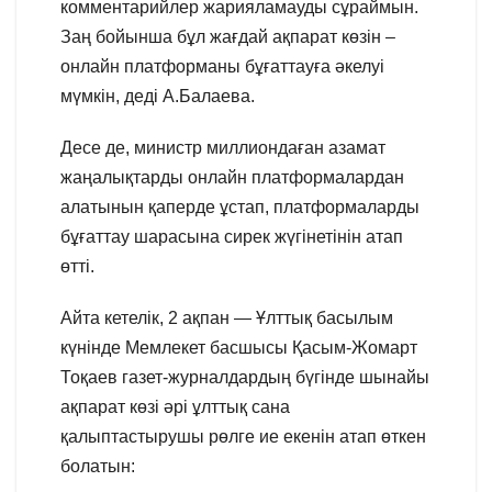
комментарийлер жарияламауды сұраймын.
Заң бойынша бұл жағдай ақпарат көзін –
онлайн платформаны бұғаттауға әкелуі
мүмкін, деді А.Балаева.
Десе де, министр миллиондаған азамат
жаңалықтарды онлайн платформалардан
алатынын қаперде ұстап, платформаларды
бұғаттау шарасына сирек жүгінетінін атап
өтті.
Айта кетелік, 2 ақпан — Ұлттық басылым
күнінде Мемлекет басшысы Қасым-Жомарт
Тоқаев газет-журналдардың бүгінде шынайы
ақпарат көзі әрі ұлттық сана
қалыптастырушы рөлге ие екенін атап өткен
болатын: