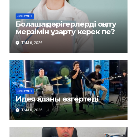
ӘЛЕУМЕТ
Болашақ дәрігерлерді оқыту
мерзімін ұзарту керек пе?
ТАМ 6, 2026
ӘЛЕУМЕТ
Идея қаланы өзгертеді
ТАМ 6, 2026