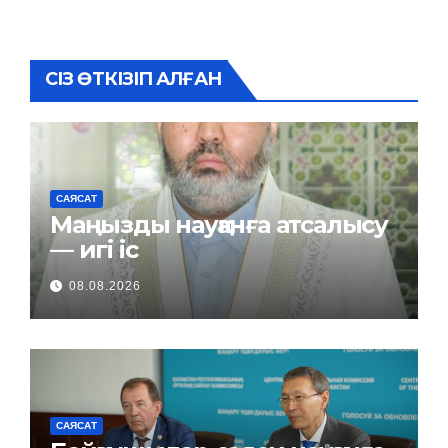
СІЗ ӨТКІЗІП АЛҒАН
САЯСАТ
Маңызды науқанға атсалысу
— игі іс
08.08.2026
САЯСАТ