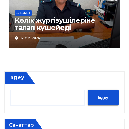
ӘЛЕУМЕТ
Көлік жүргізушілеріне
талап күшейеді
ТАМ 6, 2026
Іздеу
Іздеу
Санаттар