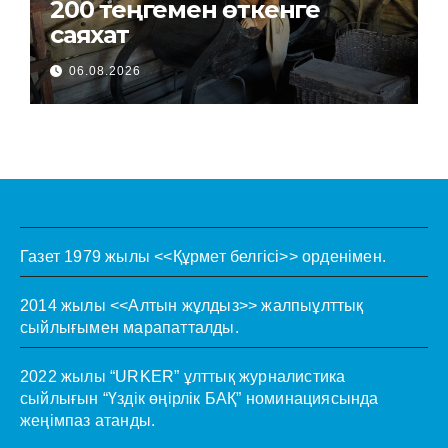
200 теңгемен өткенге
саяхат
06.08.2026
Газет 1979 жылы <<Құрмет белгісі>> орденімен.
2014 жылы <<Алтын жұлдыз>> жалпыұлттық
сыйлығымен марапатталды.
2022 жылы “URKER” ұлттық журналистика
сыйлығын “Үздік өңірлік БАҚ” номинациясында
жеңімпаз атанды.