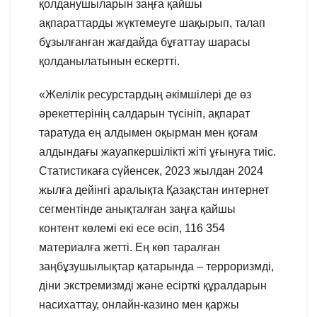
қолданушыларын заңға қайшы
ақпараттарды жүктемеуге шақырып, талап
бұзылғанған жағдайда бұғаттау шарасы
қолданылатынын ескертті.
«Желілік ресурстардың әкімшілері де өз
әрекеттерінің салдарын түсініп, ақпарат
таратуда ең алдымен оқырман мен қоғам
алдындағы жауапкершілікті жіті ұғынуға тиіс.
Статистикаға сүйенсек, 2023 жылдан 2024
жылға дейінгі аралықта Қазақстан интернет
сегментінде анықталған заңға қайшы
контент көлемі екі есе өсіп, 116 354
материалға жетті. Ең көп таралған
заңбұзушылықтар қатарында – терроризмді,
діни экстремизмді және есірткі құралдарын
насихаттау, онлайн-казино мен қаржы