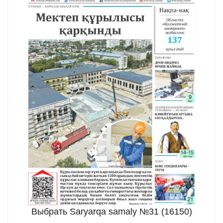
Выбрать Saryarqa samaly №31 (16150)