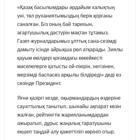
«Қазақ басылымдары әрдайым халықтың
үні, төл руханиятымыздың берік қорғаны
саналған. Біз оның бай тарихын,
ағартушылық дәстүрін мақтан тұтамыз.
Газет-журналдарымыз ұлттық сана-сезімді
дамыту ісінде айрықша рөл атқарады. Зиялы
қауым өкілдері қоғамдағы көкейкесті
мәселелерге қатысты ой-пікірін, негізінен,
мерзімді баспасөз арқылы білдіреді» деді өз
сөзінде Президент.
Яғни қазіргі кезде, оқырмандардың өздеріне
сауаттылық танытып, шынайы ақпарат көзін
жалған, рейтингтік жарияланымдардан
ажыратып, дұрыс жаңалық таратушыны
екшеп таңдай алу қажеттілігі көрініп отыр.