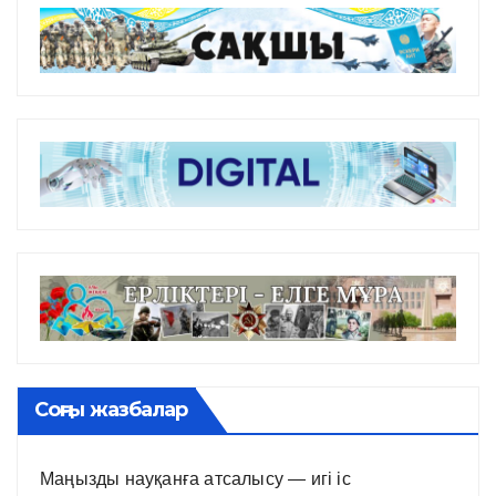
Соңғы жазбалар
Маңызды науқанға атсалысу — игі іс