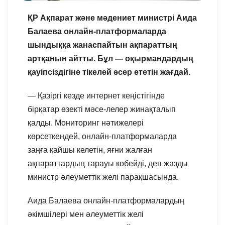
ҚР Ақпарат және мәдениет министрі Аида
Балаева онлайн-платформаларда
шындыққа жанаспайтын ақпараттың
артқанын айтты. Бұл — оқырмандардың
қауіпсіздігіне тікелей әсер ететін жағдай.
— Қазіргі кезде интернет кеңістігінде
бірқатар өзекті мәсе-лелер жинақталып
қалды. Мониторинг нәтижелері
көрсеткендей, онлайн-платформаларда
заңға қайшы келетін, яғни жалған
ақпараттардың тарауы көбейді, деп жазды
министр әлеуметтік желі парақшасында.
Аида Балаева онлайн-платформалардың
әкімшілері мен әлеуметтік желі