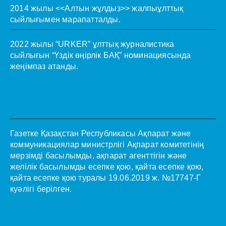
2014 жылы <<Алтын жұлдыз>> жалпыұлттық
сыйлығымен марапатталды.
2022 жылы “URKER” ұлттық журналистика
сыйлығын “Үздік өңірлік БАҚ” номинациясында
жеңімпаз атанды.
Газетке Қазақстан Республикасы Ақпарат және
коммуникациялар министрлігі Ақпарат комитетінің
мерзімді басылымды, ақпарат агенттігін және
желілік басылымды есепке қою, қайта есепке қою,
қайта есепке қою туралы 19.06.2019 ж. №17747-Г
куәлігі берілген.