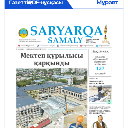
Мұрағат
Газеттің PDF-нұсқасы