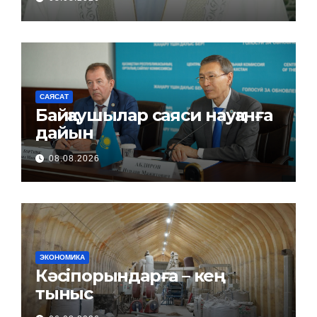
САЯСАТ
Байқаушылар саяси науқанға
дайын
08.08.2026
ЭКОНОМИКА
Кәсіпорындарға – кең
тыныс