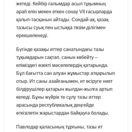
жетеді. Кейбір ғалымдар асыл тұқымның
араб елін мекен еткен сонау VІІ ғасырларда
қалып-тасқанын айтады. Сондай-ақ, қазақ
тазысы суық пен ыстыққа төзім-ділігімен
ерекшеленеді.
Бүгінде қазақы иттер санатындағы тазы
тұқымдарын сақтап, санын көбейту –
еліміздегі өзекті мәселелердің қатарында.
Бұл бағытта сан алуан жұмыстар атқарылып
отыр. Ит саны азайғанымен, ит өсіруге ниет
білдірушілер қатарын жылдан-жылға артып
келеді. Бұны жүйрік те сұлу тазы иттер
арасында республикалық деңгейде
өткізілетін жарыстардан байқауға болады.
Павлодар қаласының тұрғыны, тазы ит