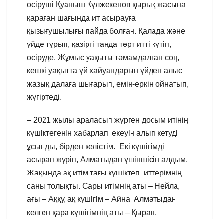
өсіруші Қуаныш Күлжекенов қырық жасына
қараған шағында ит асырауға
қызығушылығы пайда болған. Қалада және
үйде тұрып, қазіргі таңда төрт итті күтіп,
өсіруде. Жұмыс уақыты тәмамдалған соң,
кешкі уақытта үй хайуандарын үйден алыс
жазық далаға шығарып, емін-еркін ойнатып,
жүгіртеді.
– 2021 жылы араласып жүрген досым итінің
күшіктегенін хабарлап, екеуін алып кетуді
ұсынды, бірден келістім. Екі күшігімді
асырап жүріп, Алматыдан үшіншісін алдым.
Жақында ақ итім тағы күшіктеп, иттерімнің
саны толықты. Сары итімнің аты – Нейла,
ағы – Аққу, ақ күшігім – Айна, Алматыдан
келген қара күшігімнің аты – Қыран.