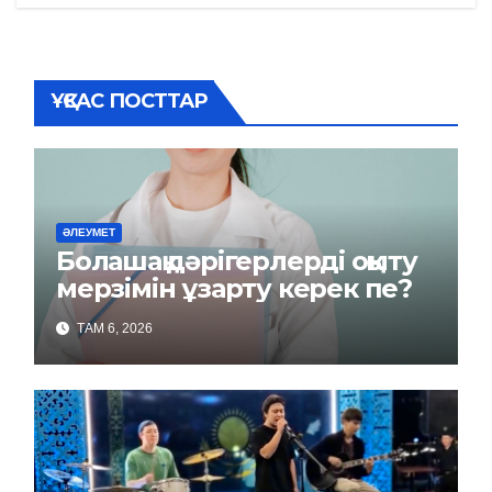
записям
ҰҚСАС ПОСТТАР
ӘЛЕУМЕТ
Болашақ дәрігерлерді оқыту
мерзімін ұзарту керек пе?
ТАМ 6, 2026