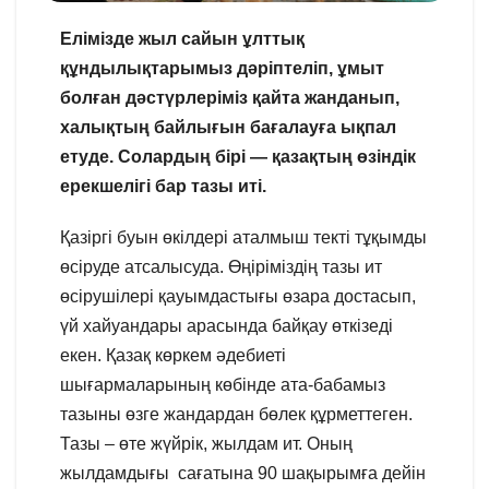
Елімізде жыл сайын ұлттық
құндылықтарымыз дәріптеліп, ұмыт
болған дәстүрлеріміз қайта жанданып,
халықтың байлығын бағалауға ықпал
етуде. Солардың бірі — қазақтың өзіндік
ерекшелігі бар тазы иті.
Қазіргі буын өкілдері аталмыш текті тұқымды
өсіруде атсалысуда. Өңіріміздің тазы ит
өсірушілері қауымдастығы өзара достасып,
үй хайуандары арасында байқау өткізеді
екен. Қазақ көркем әдебиеті
шығармаларының көбінде ата-бабамыз
тазыны өзге жандардан бөлек құрметтеген.
Тазы – өте жүйрік, жылдам ит. Оның
жылдамдығы сағатына 90 шақырымға дейін