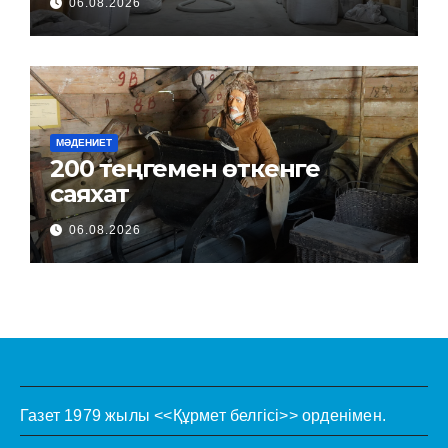
06.08.2026
МӘДЕНИЕТ
200 теңгемен өткенге
саяхат
06.08.2026
Газет 1979 жылы <<Құрмет белгісі>> орденімен.