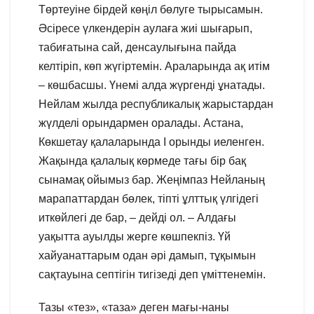
Төртеуіне бірдей көңіл бөлуге тырысамын.
Әсіресе үлкендерін аулаға жиі шығарып,
табиғатына сай, денсаулығына пайда
келтіріп, көп жүгіртемін. Араларында ақ итім
– көшбасшы. Үнемі алда жүргенді ұнатады.
Нейлам жылда республикалық жарыстардан
жүлделі орындармен оралады. Астана,
Көкшетау қалаларында І орынды иеленген.
Жақында қалалық көрмеде тағы бір бақ
сынамақ ойымыз бар. Жеңімпаз Нейланың
марапаттардан бөлек, тіпті ұлттық үлгідегі
иткөйлегі де бар, – дейді ол. – Алдағы
уақытта ауылды жерге көшпекпіз. Үй
хайуанаттарым одан әрі дамып, тұқымын
сақтауына септігін тигізеді деп үміттенемін.
Тазы «тез», «таза» деген мағы-наны