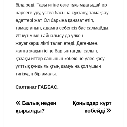
білдіреді. Тазы итіне өзге тұқымдағыдай әр
нәрсеге үру, үстел басына сұқтану, тамақсау
әдеттері жат. Ол барына қанағат етіп,
тамақтанып, адамға себепсіз бас салмайды.
Ит күтімімен айналысу да үлкен
жауапкершілікті талап етеді. Дегенмен,
жанға жақын ісіңе бар ынтаңды салып,
қазақы иттер санының көбеюіне үлес қосу –
ұлттық құндылықтың дамуына қол ұшын
тигізудің бір амалы.
Салтанат ҒАББАС.
Навигация
Балық неден
Қоңыздар күрт
қырылды?
көбейді
по