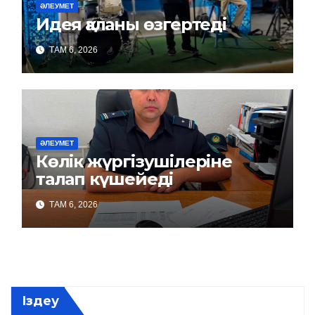
ӘЛЕУМЕТ
Идея қаланы өзгертеді
ТАМ 6, 2026
ӘЛЕУМЕТ
Көлік жүргізушілеріне
талап күшейеді
ТАМ 6, 2026
Іздеу