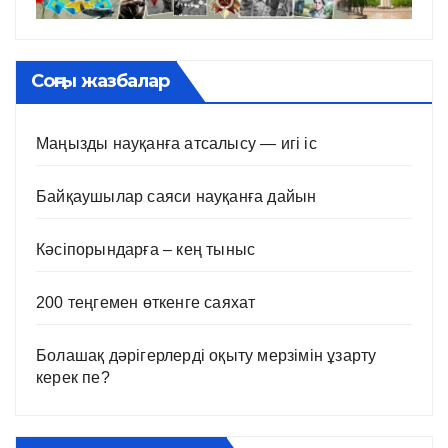
Соңғы жазбалар
Маңызды науқанға атсалысу — игі іс
Байқаушылар саяси науқанға дайын
Кәсіпорындарға – кең тыныс
200 теңгемен өткенге саяхат
Болашақ дәрігерлерді оқыту мерзімін ұзарту
керек пе?