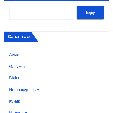
Іздеу
Санаттар
Ауыл
Әлеумет
Білім
Инфрақұрылым
Құқық
Мәдениет