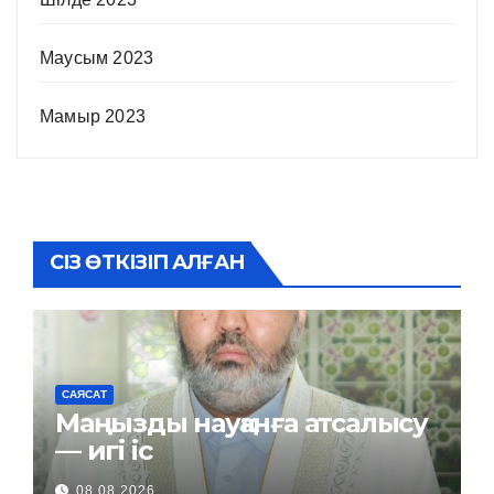
Маусым 2023
Мамыр 2023
СІЗ ӨТКІЗІП АЛҒАН
САЯСАТ
Маңызды науқанға атсалысу
— игі іс
08.08.2026