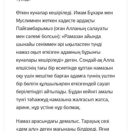
Өткен күнәлар кешіріледі. Имам Бұхари мен
Муслимнен жеткен хадисте ардақты
Пайғамбарымыз (оған Алланың салауаты
мен сәлемі болсын): «Рамазан айында
шынайы сеніммен әрі ықыласпен түнді
намаз оқып өткізген адамның бұрынғы
күнәлары кешіріледі» деген. Сондай-ақ Алла
елшісінің тағы бір өсиетінде құптан намазын
оқу үшін мешітке барған адамға түннің үштен
бір бөлігін құлшылықпен өткізгендей сауап
берілетіндігі айтылады. Бұдан кейінгі амалы
түнгі тәһажжуд намазына жалғасып жатса,
әрине, нұр үстіне нұр болмақ.
Намаз арасындағы демалыс. Тарауық сөзі
«дем алу» деген мағынаны білдіреді. Яғни