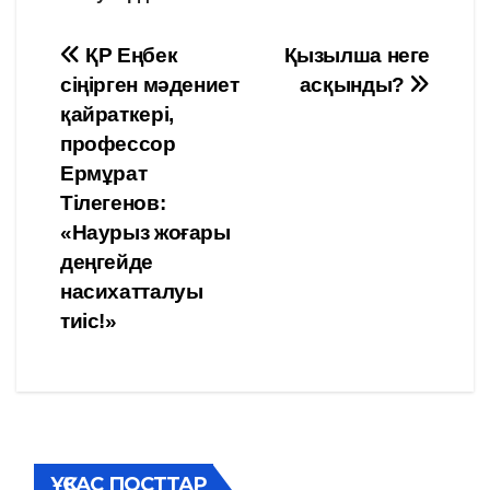
Навигация
ҚР Еңбек
Қызылша неге
сіңірген мәдениет
асқынды?
по
қайраткері,
записям
профессор
Ермұрат
Тілегенов:
«Наурыз жоғары
деңгейде
насихатталуы
тиіс!»
ҰҚСАС ПОСТТАР