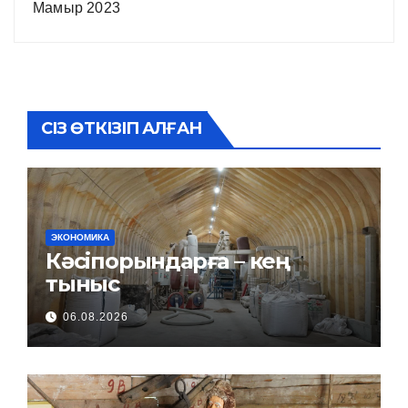
Мамыр 2023
СІЗ ӨТКІЗІП АЛҒАН
ЭКОНОМИКА
Кәсіпорындарға – кең
тыныс
06.08.2026