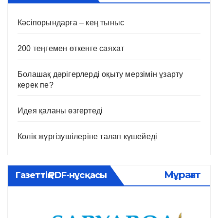
Кәсіпорындарға – кең тыныс
200 теңгемен өткенге саяхат
Болашақ дәрігерлерді оқыту мерзімін ұзарту
керек пе?
Идея қаланы өзгертеді
Көлік жүргізушілеріне талап күшейеді
Мұрағат
Газеттің PDF-нұсқасы