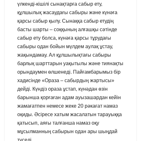
үлкенді-кішілі сынақтарға сабыр ету,
құлшылық жасаудағы сабыры және күнәға
қарсы сабыр қылу. Сынаққа сабыр етудің
басты шарты – соққының алғашқы сәтінде
сабыр ету болса, күнәға қарсы тұрудағы
сабыры одан бойын мүлдем аулақ ұстау,
жақындамау. Ал құлшылықтағы сабыры
барлық шарттарын уақытылы және тиянақты
орындаумен өлшенеді. Пайғамбарымыз бір
хадисінде «Ораза – сабырдың жартысы»
дейді. Күндіз ораза ұстап, күнәдан өзін
барынша қорғаған адам ауызашардан кейін
жамағатпен немесе жеке 20 рәкағат намаз
оқиды. Әсіресе хатым жасалатын тарауыққа
қатысып, аяғы талғанша намаз оқу
мұсылманның сабырын одан ары шыңдай
түседі.