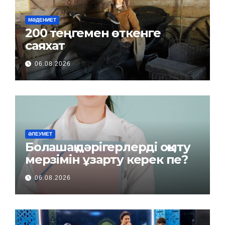
МӘДЕНИЕТ
200 теңгемен өткенге
саяхат
06.08.2026
ӘЛЕУМЕТ
Болашақ дәрігерлерді оқыту
мерзімін ұзарту керек пе?
06.08.2026