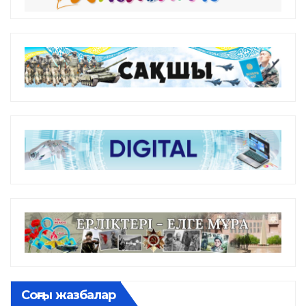
Соңғы жазбалар