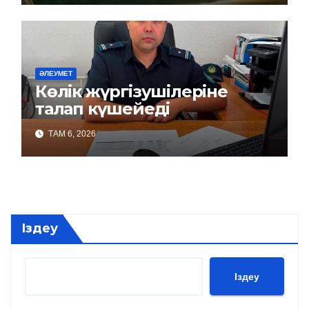
ӘЛЕУМЕТ
Көлік жүргізушілеріне
талап күшейеді
ТАМ 6, 2026
Іздеу
Іздеу