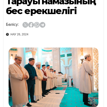
Тарауық намазының
бес ерекшелігі
Бөлісу:
НАУ 26, 2024