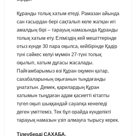
Құранды толық хатым етеді. Рамазан айында
сан ғасырдан бері сақталып келе жатқан игі
амалдың бірі – тарауық намазында Құранды
толық хатым ету. Еліміздің кей мешіттерінде
отыз күнде 30 пара оқылса, кейбірінде Қадір
түні сәйкес келуі мүмкін 27-түні толық
оқылып, хатым дұғасы жасалады.
Пайғамбарымыз өзі Құран оқумен қатар,
сахабаларының оқығанын тыңдағанды
ұнататын. Демек, қарилардың Құран
хатымын тыңдаған адам қасиетті кітапты
түгел оқып шыққандай сауапқа кенеледі
деген үміттеміз. Тек бұл орайда күнделікті
тарауық намазын үзіп алмауға тырысу керек.
Тілеуберді САХАБА.