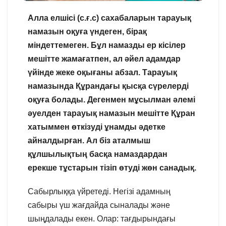
Алла елшісі (с.ғ.с) сахабаларын тарауық
намазын оқуға үндеген, бірақ
міндеттемеген. Бұл намазды ер кісілер
мешітте жамағатпен, ал әйел адамдар
үйінде жеке оқығаны абзал. Тарауық
намазында Құрандағы қысқа сүрелерді
оқуға болады. Дегенмен мұсылман әлемі
әуелден тарауық намазын мешітте Құран
хатыммен өткізуді ұнамды әдетке
айналдырған. Ал біз аталмыш
құлшылықтың басқа намаздардан
ерекше тұстарын тізіп өтуді жөн санадық.
Сабырлыққа үйретеді. Негізі адамның
сабыры үш жағдайда сыналады және
шыңдалады екен. Олар: тағдырындағы