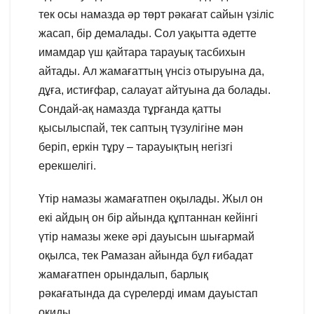
тек осы намазда әр төрт рәкағат сайын үзіліс
жасап, бір демалады. Сол уақытта әдетте
имамдар үш қайтара тарауық тасбихын
айтады. Ал жамағаттың үнсіз отыруына да,
дұға, истиғфар, салауат айтуына да болады.
Сондай-ақ намазда тұрғанда қатты
қысылыспай, тек саптың түзулігіне мән
беріп, еркін тұру – тарауықтың негізгі
ерекшелігі.
Үтір намазы жамағатпен оқылады. Жыл он
екі айдың он бір айында құптаннан кейінгі
үтір намазы жеке әрі дауысын шығармай
оқылса, тек Рамазан айында бұл ғибадат
жамағатпен орындалып, барлық
рәкағатында да сүрелерді имам дауыстап
оқиды.