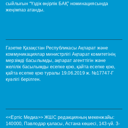
сыйлығын “Үздік өңірлік БАҚ” номинациясында
жеңімпаз атанды.
Газетке Қазақстан Республикасы Ақпарат және
коммуникациялар министрлігі Ақпарат комитетінің
мерзімді басылымды, ақпарат агенттігін және
желілік басылымды есепке қою, қайта есепке қою,
қайта есепке қою туралы 19.06.2019 ж. №17747-Г
куәлігі берілген.
<<Ертіс Медиа>>
ЖШС редакцияның мекенжайы:
140000, Павлодар қаласы, Астана көшесі, 143-үй. 3-