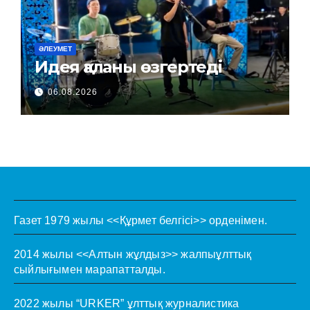
ӘЛЕУМЕТ
Идея қаланы өзгертеді
06.08.2026
Газет 1979 жылы <<Құрмет белгісі>> орденімен.
2014 жылы <<Алтын жұлдыз>> жалпыұлттық
сыйлығымен марапатталды.
2022 жылы “URKER” ұлттық журналистика