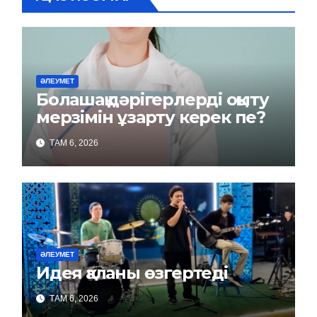
ӘЛЕУМЕТ
Болашақ дәрігерлерді оқыту
мерзімін ұзарту керек пе?
ТАМ 6, 2026
ӘЛЕУМЕТ
Идея қаланы өзгертеді
ТАМ 6, 2026