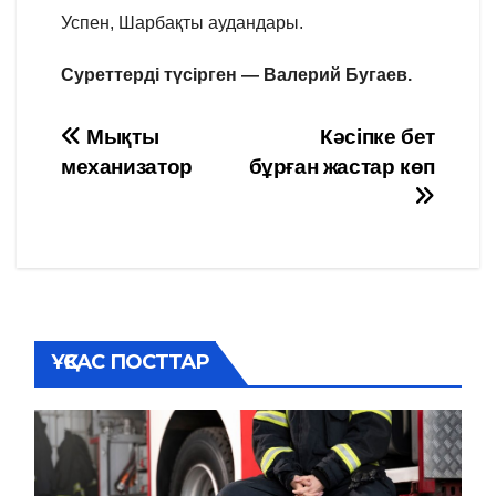
Успен, Шарбақты аудандары.
Суреттерді түсірген — Валерий Бугаев.
Навигация
Мықты
Кәсіпке бет
механизатор
бұрған жастар көп
по
записям
ҰҚСАС ПОСТТАР