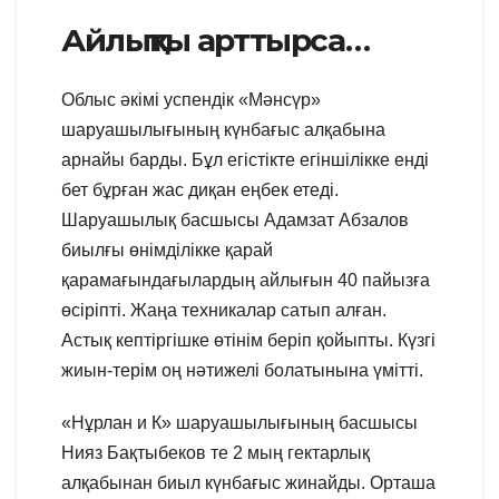
Айлықты арттырса…
Облыс әкімі успендік «Мәнсүр»
шаруашылығының күнбағыс алқабына
арнайы барды. Бұл егістікте егіншілікке енді
бет бұрған жас диқан еңбек етеді.
Шаруашылық басшысы Адамзат Абзалов
биылғы өнімділікке қарай
қарамағындағылардың айлығын 40 пайызға
өсіріпті. Жаңа техникалар сатып алған.
Астық кептіргішке өтінім беріп қойыпты. Күзгі
жиын-терім оң нәтижелі болатынына үмітті.
«Нұрлан и К» шаруашылығының басшысы
Нияз Бақтыбеков те 2 мың гектарлық
алқабынан биыл күнбағыс жинайды. Орташа