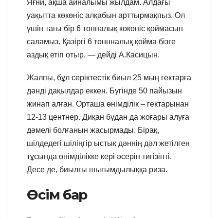
Яғни, ақша айналымы жылдам. Алдағы
уақытта көкөніс алқабын арттырмақпыз. Ол
үшін тағы бір 6 тонналық көкөніс қоймасын
саламыз. Қазіргі 6 тоннналық қойма бізге
аздық етіп отыр, — дейді А.Касицын.
Жалпы, бұл серіктестік биыл 25 мың гектарға
дәнді дақылдар еккен. Бүгінде 50 пайызын
жинап алған. Орташа өнімділік – гектарынан
12-13 центнер. Диқан бұдан да жоғары алуға
дәмелі болғанын жасырмады. Бірақ,
шілдедегі шіліңгір ыстық дәннің дәл жетілген
тұсында өнімділікке кері әсерін тигізіпті.
Десе де, биылғы шығымдылыққа риза.
Өсім бар