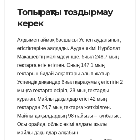
Топырақты тоздырмау
керек
Алдымен аймақ басшысы Успен ауданының
егістіктеріне аялдады. Аудан әкімі Нұрболат
Мақашевтің мәлімдеуінше, биыл 248,7 мың
гектарға егін егілген. Оның 147,1 мың
гектарын бидай алқаптары алып жатыр.
Успендік диқандар биыл қарақұмық егістігін 2
мыңға гектарға өсіріп, 28 мың гектарды
құраған. Майлы дақылдар егісі 42 мың
гектардан 74,7 мың гектарға жеткізілген.
Майлы дақылдардың 98 пайызы – күнбағыс.
Осы орайда, облыс әкімі алдағы жылы
майлы дақылдар алқабын