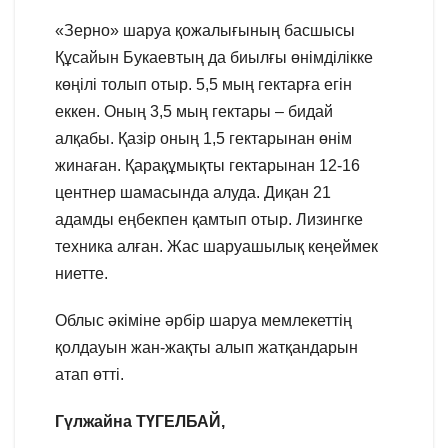
«Зерно» шаруа қожалығының басшысы
Құсайын Букаевтың да биылғы өнімділікке
көңілі толып отыр. 5,5 мың гектарға егін
еккен. Оның 3,5 мың гектары – бидай
алқабы. Қазір оның 1,5 гектарынан өнім
жинаған. Қарақұмықты гектарынан 12-16
центнер шамасында алуда. Диқан 21
адамды еңбекпен қамтып отыр. Лизингке
техника алған. Жас шаруашылық кеңеймек
ниетте.
Облыс әкіміне әрбір шаруа мемлекеттің
қолдауын жан-жақты алып жатқандарын
атап өтті.
Гүлжайна ТҮГЕЛБАЙ,