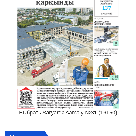
Выбрать Saryarqa samaly №31 (16150)