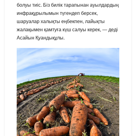
болуы тиіс. Біз билік тарапынан ауылдардың
инфрақұрылымын түгендеп берсек,
шаруалар халықты еңбекпен, лайықты
жалақымен қамтуға күш салуы керек, — деді
Асайын Қуандықұлы.