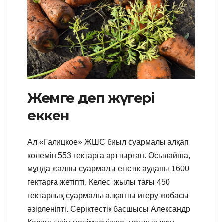
Жемге деп жүгері
еккен
Ал «Галицкое» ЖШС биыл суармалы алқап
көлемін 553 гектарға арттырған. Осылайша,
мұнда жалпы суармалы егістік ауданы 1600
гектарға жетіпті. Келесі жылы тағы 450
гектарлық суармалы алқапты игеру жобасы
әзірленіпті. Серіктестік басшысы Александр