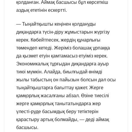
қолданған. Аймақ басшысы бұл көрсеткіш
аздық ететінін ескертті.
— Тыңайтқышты кеңінен қолдануды
диқандарға түсін-діру жұмыстарын жүргізу
керек. Көбейтпесек, жердің құнарлығы
төмендеп кетеді. Жеріміз болашақ ұрпаққа
да қызмет етуін қамтамасыз етуіміз керек.
Экономикалық тұрғыдан диқандарға ауыр
тиюі мүмкін. Алайда, биылғыдай өнімді
жылы табыстың он пайызын болсын дәл осы
тыңайтқыштарға бағыттау қажет. Жерге
қамқорлық жасалғаны абзал. Өзіне тиесілі
жерге қамқорлық танытатындарға жер
үлесті-руде басымдық беру тетіктерін
қарастыру артық болмайды, — деді аймақ
басшысы.