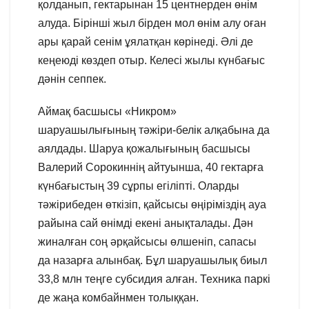
қолданып, гектарынан 15 центнерден өнім
алуда. Бірінші жыл бірден мол өнім алу оған
ары қарай сенім ұялатқан көрінеді. Әлі де
кеңеюді көздеп отыр. Келесі жылы күнбағыс
дәнін сеппек.
Аймақ басшысы «Никром»
шаруашылығының тәжіри-белік алқабына да
аялдады. Шаруа қожалығының басшысы
Валерий Сорокиннің айтуынша, 40 гектарға
күнбағыстың 39 сұрпы егіліпті. Оларды
тәжірибеден өткізіп, қайсысы өңіріміздің ауа
райына сай өнімді екені анықталады. Дән
жиналған соң әрқайсысы өлшеніп, сапасы
да назарға алынбақ. Бұл шаруашылық биыл
33,8 млн теңге субсидия алған. Техника паркі
де жаңа комбайнмен толыққан.