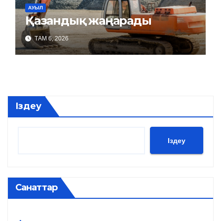
АУЫЛ
Қазандық жаңарады
ТАМ 6, 2026
Іздеу
Іздеу
Санаттар