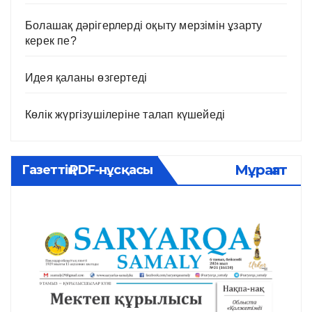
Болашақ дәрігерлерді оқыту мерзімін ұзарту
керек пе?
Идея қаланы өзгертеді
Көлік жүргізушілеріне талап күшейеді
Мұрағат
Газеттің PDF-нұсқасы