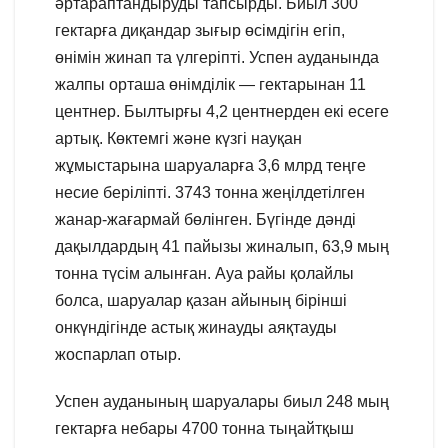
әртараптандыруды тапсырды. Биыл 300
гектарға диқандар зығыр өсімдігін егіп,
өнімін жинап та үлгеріпті. Успен ауданында
жалпы орташа өнімділік — гектарынан 11
центнер. Былтырғы 4,2 центнерден екі есеге
артық. Көктемгі және күзгі науқан
жұмыстарына шаруаларға 3,6 млрд теңге
несие беріліпті. 3743 тонна жеңілдетілген
жанар-жағармай бөлінген. Бүгінде дәнді
дақылдардың 41 пайызы жиналып, 63,9 мың
тонна түсім алынған. Ауа райы қолайлы
болса, шаруалар қазан айының бірінші
онкүндігінде астық жинауды аяқтауды
жоспарлап отыр.
Успен ауданының шаруалары биыл 248 мың
гектарға небары 4700 тонна тыңайтқыш