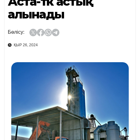
Аста-төк астық
алынады
Бөлісу:
ҚЫР 26, 2024