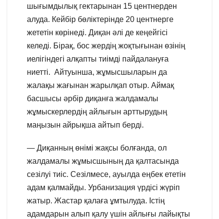
шығымдылық гектарынан 15 центнерден
алуда. Кейбір бөліктерінде 20 центнерге
жететін көрінеді. Диқан әлі де кеңейгісі
келеді. Бірақ, бос жердің жоқтығынан өзінің
иелігіндегі алқапты тиімді пайдалануға
ниетті. Айтуынша, жұмысшыларын да
жалақы жағынан жарылқап отыр. Аймақ
басшысы әрбір диқанға жалдамалы
жұмыскерлердің айлығын арттырудың
маңызын айрықша айтып берді.
— Диқанның өнімі жақсы болғанда, ол
жалдамалы жұмысшының да қалтасында
сезілуі тиіс. Сезілмесе, ауылда еңбек ететін
адам қалмайды. Урбанизация үрдісі жүріп
жатыр. Жастар қалаға ұмтылуда. Істің
адамдарын алып қалу үшін айлығы лайықты