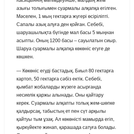
Касицыннің мәлімдеуінше, малдың жем
азығы толығымен суармалы алқапқа егілген.
Мәселен, 1 мың гектарға жүгері өсіріліпті.
Сапалы азық алуға ден қойған. Себебі,
шаруашылықта бүгінде мал басы 5 мыңнан
асыпты. Оның 1200 басы – сауылатын сиыр.
Шаруа суармалы алқапқа көкөніс егуге де
көшкен.
— Көкөніс егуді бастадық. Биыл 80 гектарға
картоп, 50 гектарға сәбіз ектік. Себебі,
қымбат жобаларды жүзеге асырғанда
несиелік қаржы алынады. Оны қайтару
керек. Суармалы алқапты толық жем-шөпке
қалдырсақ, табыстың ет пен сүт арқылы
қайтуы тым ұзақ. Ал көкөністі мамырда егіп,
қыркүйекте жинап, қарашада сатуға болады.