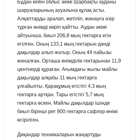
Бұдан кейін облыс әкімі Шарбақты ауданы
шаруаларының ахуалына құлақ асты.
Алқаптарды аралап, жетіліп, жинауға әзір
тұрған өнімді көріп қайтты. Аудан әкімі
айтуынша, биыл 206,8 мың гектарға егін
егілген. Оның 133,1 мың гектарын дәнді
дақылдар алып жатыр. Оның 44 пайызы
жиналған. Орташа өнімділік гектарынан 11,9
центнерді құраған. Ағымдағы жылы майлы
дақылдар алқабы 11 мың гектарға
ұлғайыпты. Қарақұмық егістігі 4,3 мың
гектарға артқан. Тары егістігі 5,7 мың
гектарға өскен. Майлы дақылдар ішінде
биыл бірінші рет 900 гектарға сафлор өнімі
өсірілген.
Диқандар техникаларын жаңартуды