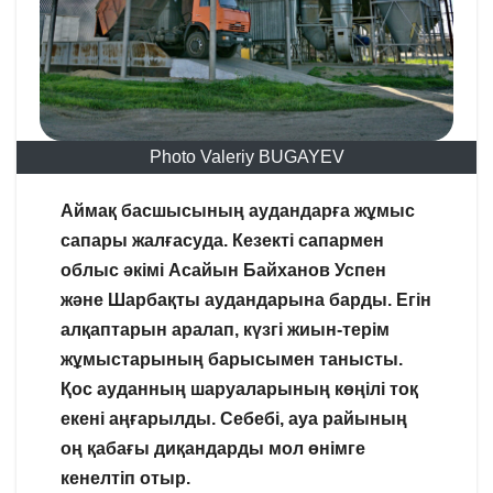
Photo Valeriy BUGAYEV
Аймақ басшысының аудандарға жұмыс
сапары жалғасуда. Кезекті сапармен
облыс әкімі Асайын Байханов Успен
және Шарбақты аудандарына барды. Егін
алқаптарын аралап, күзгі жиын-терім
жұмыстарының барысымен танысты.
Қос ауданның шаруаларының көңілі тоқ
екені аңғарылды. Себебі, ауа райының
оң қабағы диқандарды мол өнімге
кенелтіп отыр.