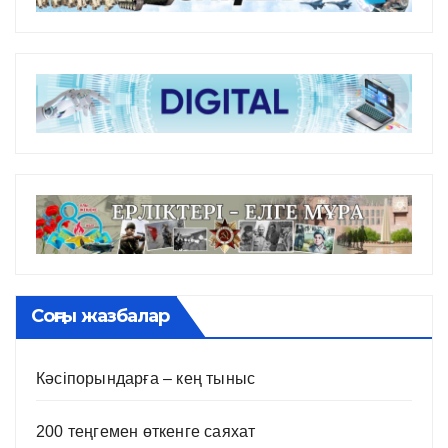
Соңғы жазбалар
Кәсіпорындарға – кең тыныс
200 теңгемен өткенге саяхат