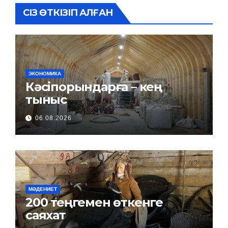
СІЗ ӨТКІЗІП АЛҒАН
ЭКОНОМИКА
Кәсіпорындарға – кең
тыныс
06.08.2026
МӘДЕНИЕТ
200 теңгемен өткенге
саяхат