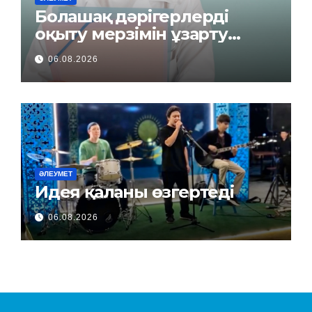
Болашақ дәрігерлерді
оқыту мерзімін ұзарту
керек пе?
06.08.2026
ӘЛЕУМЕТ
Идея қаланы өзгертеді
06.08.2026