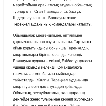
мерейтойына орай «Асық атудан» облыстық
турнир өтті. Оған Павлодар, Екібастұз,
Шідерті ауылының, Баянауыл және
Тереңкөл ауданының командалары қатысты.
Ойыншылар мергендігімен, ептілігімен
қарсыластарынан озуға тырысты. Тартысты
ойын қорытындысы бойынша Тереңкөлдің
спортшылары бірінші орынды иеленді.
Баянауыл ауданы – екінші, Екібастұз қаласы
үшінші орынды иеленді. Командаларға
грамоталар мен бағалы сыйлықтар
табысталды. Жалпы, Тереңкөл ауданында
спорт түрлерін дамытуға ден қойылуда.
Облыстық, республикалық, халықаралық
деңгейде жеңіс тұғырынан көрініп жүргендер
бар. Жуырда аудан басшылығы 26-шы