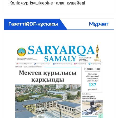
Көлік жүргізушілеріне талап күшейеді
Мұрағат
Газеттің PDF-нұсқасы