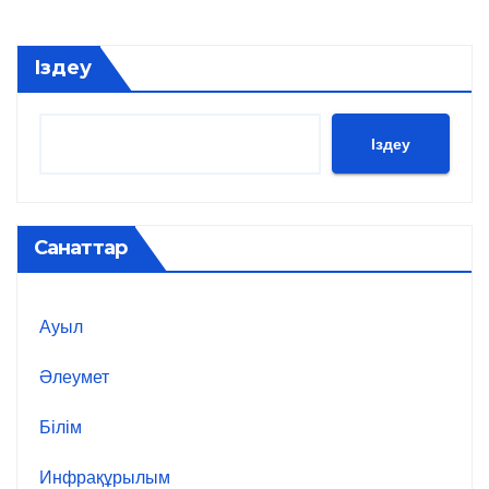
Іздеу
Іздеу
Санаттар
Ауыл
Әлеумет
Білім
Инфрақұрылым