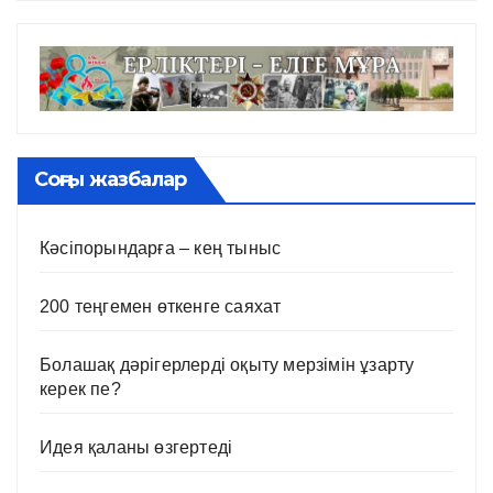
Соңғы жазбалар
Кәсіпорындарға – кең тыныс
200 теңгемен өткенге саяхат
Болашақ дәрігерлерді оқыту мерзімін ұзарту
керек пе?
Идея қаланы өзгертеді