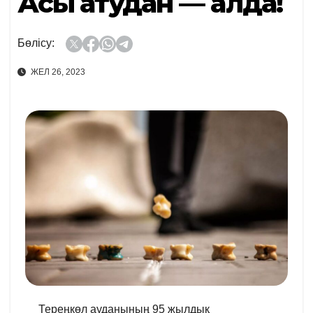
Асық атудан — алда!
Бөлісу:
ЖЕЛ 26, 2023
Тереңкөл ауданының 95 жылдық