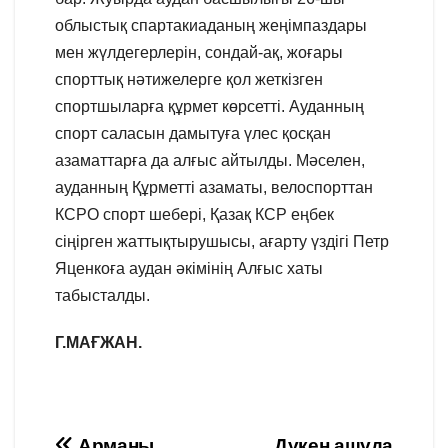
облыстық спартакиаданың жеңімпаздары
мен жүлдегерлерін, сондай-ақ, жоғары
спорттық нәтижелерге қол жеткізген
спортшыларға құрмет көрсетті. Ауданның
спорт саласын дамытуға үлес қосқан
азаматтарға да алғыс айтылды. Мәселен,
ауданның Құрметті азаматы, велоспорттан
КСРО спорт шебері, Қазақ КСР еңбек
сіңірген жаттықтырушысы, ағарту үздігі Петр
Яценкоға аудан әкімінің Алғыс хаты
табысталды.
Г.МАҒЖАН.
Арманы
Дүкен ашуда