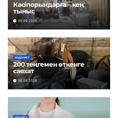
Кәсіпорындарға – кең
тыныс
06.08.2026
МӘДЕНИЕТ
200 теңгемен өткенге
саяхат
06.08.2026
ӘЛЕУМЕТ