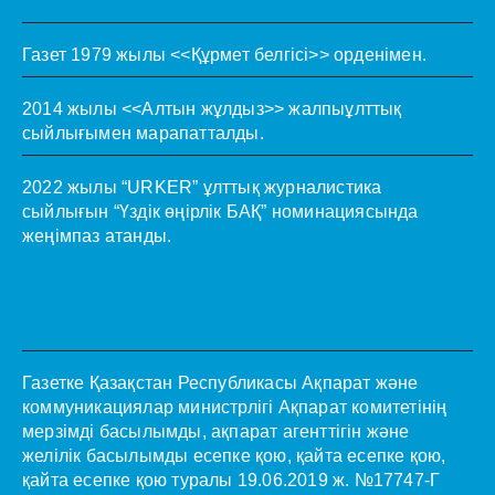
Газет 1979 жылы <<Құрмет белгісі>> орденімен.
2014 жылы <<Алтын жұлдыз>> жалпыұлттық
сыйлығымен марапатталды.
2022 жылы “URKER” ұлттық журналистика
сыйлығын “Үздік өңірлік БАҚ” номинациясында
жеңімпаз атанды.
Газетке Қазақстан Республикасы Ақпарат және
коммуникациялар министрлігі Ақпарат комитетінің
мерзімді басылымды, ақпарат агенттігін және
желілік басылымды есепке қою, қайта есепке қою,
қайта есепке қою туралы 19.06.2019 ж. №17747-Г