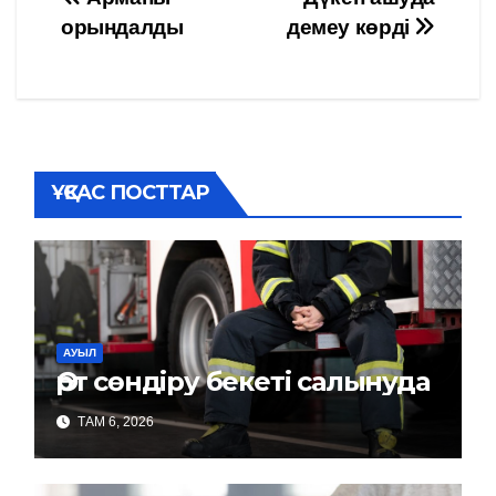
Навигация
орындалды
демеу көрді
по
записям
ҰҚСАС ПОСТТАР
АУЫЛ
Өрт сөндіру бекеті салынуда
ТАМ 6, 2026