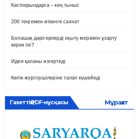
Кәсіпорындарға – кең тыныс
200 теңгемен өткенге саяхат
Болашақ дәрігерлерді оқыту мерзімін ұзарту
керек пе?
Идея қаланы өзгертеді
Көлік жүргізушілеріне талап күшейеді
Мұрағат
Газеттің PDF-нұсқасы