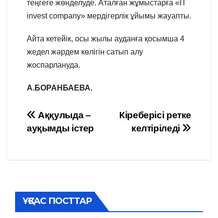
теңгеге жөнделуде. Аталған жұмыстарға «IT
invest company» мердігерлік ұйымы жауапты.
Айта кетейік, осы жылы ауданға қосымша 4
жедел жәрдем көлігін сатып алу
жоспарлануда.
А.БОРАНБАЕВА.
Навигация
Аққулыда –
Кіреберісі ретке
ауқымды істер
келтіріледі
по
записям
ҰҚСАС ПОСТТАР