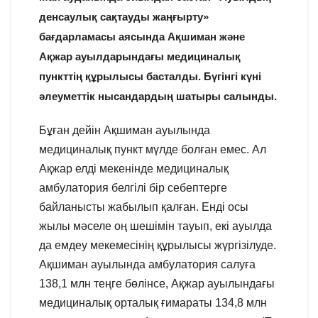
денсаулық сақтауды жаңғырту»
бағдарламасы аясында Ақшиман және
Ақжар ауылдарындағы медициналық
пункттің құрылысы басталды. Бүгінгі күні
әлеуметтік нысандардың шатыры салынды.
Бұған дейін Ақшиман ауылында
медициналық пункт мүлде болған емес. Ал
Ақжар елді мекенінде медициналық
амбулатория белгілі бір себептерге
байланысты жабылып қалған. Енді осы
жылы мәселе оң шешімін тауып, екі ауылда
да емдеу мекемесінің құрылысы жүргізілуде.
Ақшиман ауылында амбулатория салуға
138,1 млн теңге бөлінсе, Ақжар ауылындағы
медициналық орталық ғимараты 134,8 млн