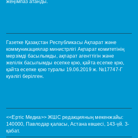
жеңімпаз атанды.
Газетке Қазақстан Республикасы Ақпарат және
коммуникациялар министрлігі Ақпарат комитетінің
мерзімді басылымды, ақпарат агенттігін және
желілік басылымды есепке қою, қайта есепке қою,
қайта есепке қою туралы 19.06.2019 ж. №17747-Г
куәлігі берілген.
<<Ертіс Медиа>>
ЖШС редакцияның мекенжайы:
140000, Павлодар қаласы, Астана көшесі, 143-үй. 3-
қабат.