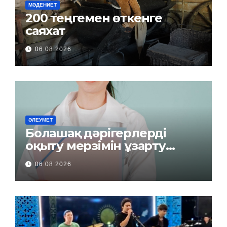
МӘДЕНИЕТ
200 теңгемен өткенге
саяхат
06.08.2026
ӘЛЕУМЕТ
Болашақ дәрігерлерді
оқыту мерзімін ұзарту
керек пе?
06.08.2026