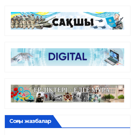
Соңғы жазбалар