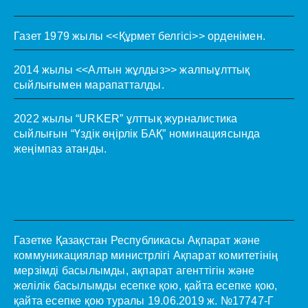
Газет 1979 жылы <<Құрмет белгісі>> орденімен.
2014 жылы <<Алтын жұлдыз>> жалпыұлттық
сыйлығымен марапатталды.
2022 жылы “URKER” ұлттық журналистика
сыйлығын “Үздік өңірлік БАҚ” номинациясында
жеңімпаз атанды.
Газетке Қазақстан Республикасы Ақпарат және
коммуникациялар министрлігі Ақпарат комитетінің
мерзімді басылымды, ақпарат агенттігін және
желілік басылымды есепке қою, қайта есепке қою,
қайта есепке қою туралы 19.06.2019 ж. №17747-Г