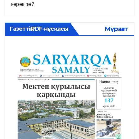
керек пе?
Мұрағат
Газеттің PDF-нұсқасы