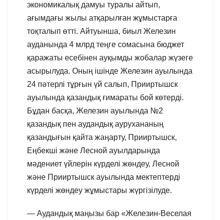
экономикалық дамуы туралы айтып,
ағымдағы жылы атқарылған жұмыстарға
тоқталып өтті. Айтуынша, биыл Железин
ауданында 4 млрд теңге сомасына бюджет
қаражаты есебінен ауқымды жобалар жүзеге
асырылуда. Оның ішінде Железин ауылында
24 пәтерлі тұрғын үй салып, Прииртышск
ауылында қазандық ғимараты бой көтерді.
Бұдан басқа, Железин ауылында №2
қазандық пен аудандық аурухананың
қазандығын қайта жаңарту, Прииртышск,
Еңбекші және Лесной ауылдарында
мәдениет үйлерін күрделі жөндеу, Лесной
және Прииртышск ауылында мектептерді
күрделі жөндеу жұмыстары жүргізілуде.
— Аудандық маңызы бар «Железин-Веселая