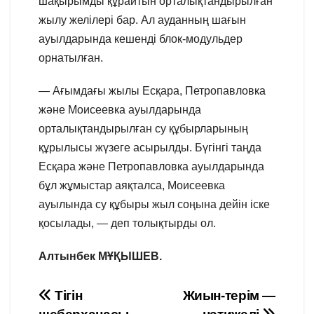
шақырымды құрайтын орталықтандырылған
жылу желілері бар. Ал ауданның шағын
ауылдарында кешенді блок-модульдер
орнатылған.
— Ағымдағы жылы Есқара, Петропавловка
және Моисеевка ауылдарында
орталықтандырылған су құбырларының
құрылысы жүзеге асырылды. Бүгінгі таңда
Есқара және Петропавловка ауылдарында
бұл жұмыстар аяқталса, Моисеевка
ауылында су құбыры жыл соңына дейін іске
қосылады, — деп толықтырды ол.
Алтынбек МҰҚЫШЕВ.
Навигация
Тігін
Жиын-терім —