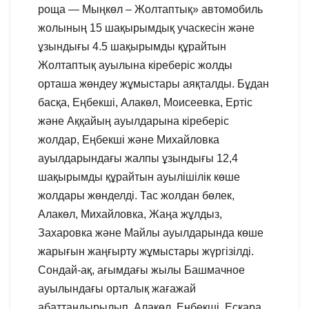
роща — Мыңкөл – Жолтаптық» автомобиль
жолының 15 шақырымдық учаскесін және
ұзындығы 4.5 шақырымды құрайтын
Жолтаптық ауылына кіреберіс жолды
орташа жөндеу жұмыстары аяқталды. Бұдан
басқа, Еңбекші, Алакөл, Моисеевка, Ертіс
және Аққайың ауылдарына кіреберіс
жолдар, Еңбекші және Михайловка
ауылдарындағы жалпы ұзындығы 12,4
шақырымды құрайтын ауылішілік көше
жолдары жөнделді. Тас жолдан бөлек,
Алакөл, Михайловка, Жаңа жұлдыз,
Захаровка және Майлы ауылдарында көше
жарығын жаңғырту жұмыстары жүргізілді.
Сондай-ақ, ағымдағы жылы Башмачное
ауылындағы орталық жағажай
абаттандырылып, Алакөл, Еңбекші, Есқара,