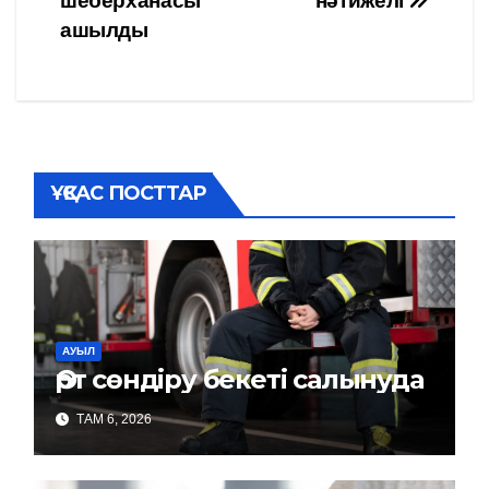
шеберханасы
нәтижелі
по
ашылды
записям
ҰҚСАС ПОСТТАР
АУЫЛ
Өрт сөндіру бекеті салынуда
ТАМ 6, 2026