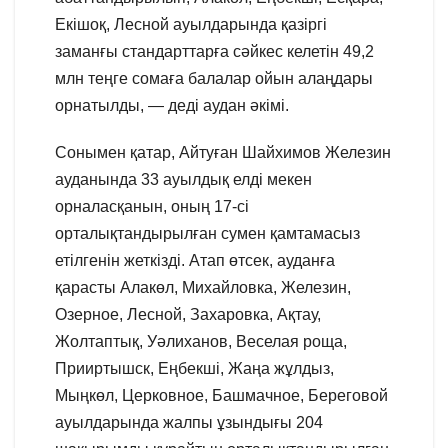
Екішоқ, Лесной ауылдарында қазіргі
заманғы стандарттарға сәйкес келетін 49,2
млн теңге сомаға балалар ойын алаңдары
орнатылды, — деді аудан әкімі.
Сонымен қатар, Айтуған Шайхимов Железин
ауданында 33 ауылдық елді мекен
орналасқанын, оның 17-сі
орталықтандырылған сумен қамтамасыз
етілгенін жеткізді. Атап өтсек, ауданға
қарасты Алакөл, Михайловка, Железин,
Озерное, Лесной, Захаровка, Ақтау,
Жолтаптық, Уәлиханов, Веселая роща,
Прииртышск, Еңбекші, Жаңа жұлдыз,
Мыңкөл, Церковное, Башмачное, Береговой
ауылдарында жалпы ұзындығы 204