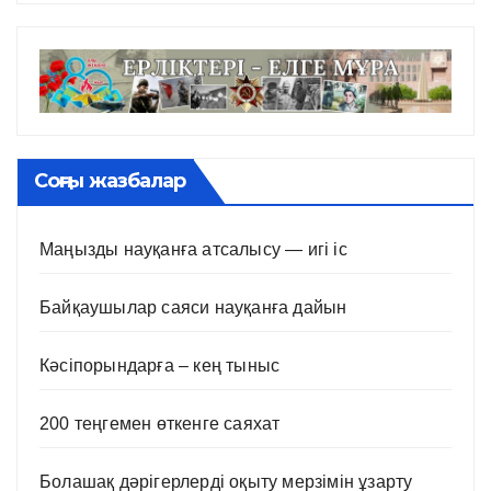
Соңғы жазбалар
Маңызды науқанға атсалысу — игі іс
Байқаушылар саяси науқанға дайын
Кәсіпорындарға – кең тыныс
200 теңгемен өткенге саяхат
Болашақ дәрігерлерді оқыту мерзімін ұзарту