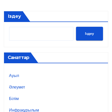
Іздеу
Іздеу
Санаттар
Ауыл
Әлеумет
Білім
Инфрақұрылым