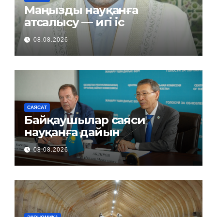
Маңызды науқанға
атсалысу — игі іс
08.08.2026
САЯСАТ
Байқаушылар саяси
науқанға дайын
08.08.2026