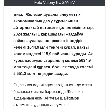
Foto Valeriy BUGAYEV
Биыл Железин ауданы әлеуметтік-
экономикалық даму тұрғысынан
айтарлықтай нәтижеге қол жеткізіп отыр.
2024 жылғы 1 қарашадағы жағдайға
сәйкес ауданда өнеркәсіптік өндіріс
көлемі 1644,9 млн теңгені құрап, нақты
көлем индексі 115,9 пайызды құрады. Ал
құрылыс жұмыстарының көлемі 5634,9
млн теңгені құраса, бөлшек сауда көлемі
5 551,3 млн теңгеден асады.
Өңірлік коммуникациялар қызметінде өткен
баспасөз жиыны барысында Железин
ауданының әкімі Айтуған Шайхимов
аталмыш ауданның әлеуметтік-