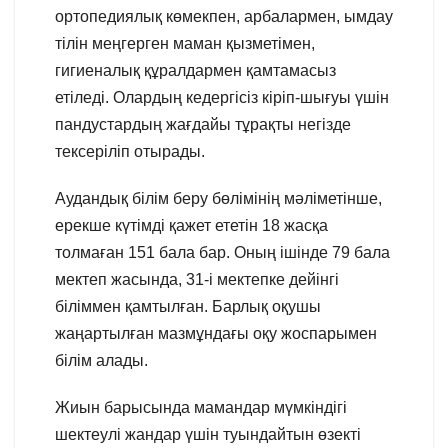
ортопедиялық көмекпен, арбалармен, ымдау
тілін меңгерген маман қызметімен,
гигиеналық құралдармен қамтамасыз
етіледі. Олардың кедергісіз кіріп-шығуы үшін
пандустардың жағдайы тұрақты негізде
тексеріліп отырады.
Аудандық білім беру бөлімінің мәліметінше,
ерекше күтімді қажет ететін 18 жасқа
толмаған 151 бала бар. Оның ішінде 79 бала
мектеп жасында, 31-і мектепке дейінгі
біліммен қамтылған. Барлық оқушы
жаңартылған мазмұндағы оқу жоспарымен
білім алады.
Жиын барысында мамандар мүмкіндігі
шектеулі жандар үшін туындайтын өзекті