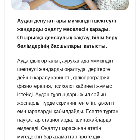
Аудан депутаттары мүмкіндігі шектеулі
жандарды оңалту мәселесін қарады.
Отырысқа денсаулық сақтау, білім беру
бөлімдерінің басшылары қатысты.
Аудандық орталық ауруханада мүмкіндігі
шектеулі жандарды оңалтуда дәрігерге
дейінгі қаралу кабинеті, флюорография,
физиотерапия, психолог кабинеті жұмыс
істейді. Аудан тұрғындары жыл сайын
жоспарлы түрде скринингтен өтіп, қажетті
ем-шараларды қабылдайды. Есепте тұрған
науқастар стационарда, шипажайларда
емделеді. Оңалту шарасынан өтетін
мүгедектігі бар азаматтар протездік-