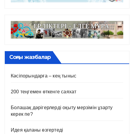
Соңғы жазбалар
Кәсіпорындарға – кең тыныс
200 теңгемен өткенге саяхат
Болашақ дәрігерлерді оқыту мерзімін ұзарту
керек пе?
Идея қаланы өзгертеді