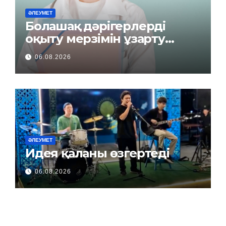
ӘЛЕУМЕТ
Болашақ дәрігерлерді
оқыту мерзімін ұзарту
керек пе?
06.08.2026
ӘЛЕУМЕТ
Идея қаланы өзгертеді
06.08.2026