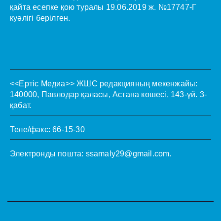
қайта есепке қою туралы 19.06.2019 ж. №17747-Г
куәлігі берілген.
<<Ертіс Медиа>>
ЖШС редакцияның мекенжайы:
140000, Павлодар қаласы, Астана көшесі, 143-үй. 3-
қабат.
Теле/факс: 66-15-30
Электронды пошта:
ssamaly29@gmail.com
.