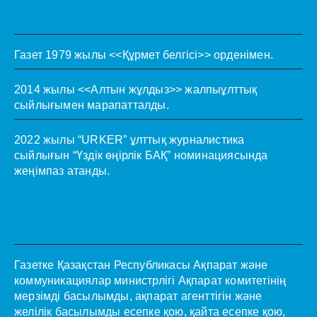
Газет 1979 жылы <<Құрмет белгісі>> орденімен.
2014 жылы <<Алтын жұлдыз>> жалпыұлттық
сыйлығымен марапатталды.
2022 жылы “URKER” ұлттық журналистика
сыйлығын “Үздік өңірлік БАҚ” номинациясында
жеңімпаз атанды.
Газетке Қазақстан Республикасы Ақпарат және
коммуникациялар министрлігі Ақпарат комитетінің
мерзімді басылымды, ақпарат агенттігін және
желілік басылымды есепке қою, қайта есепке қою,