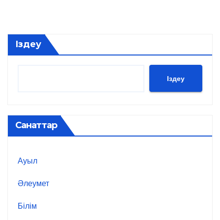
Іздеу
Іздеу
Санаттар
Ауыл
Әлеумет
Білім