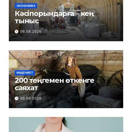
ЭКОНОМИКА
Кәсіпорындарға – кең
тыныс
06.08.2026
МӘДЕНИЕТ
200 теңгемен өткенге
саяхат
06.08.2026