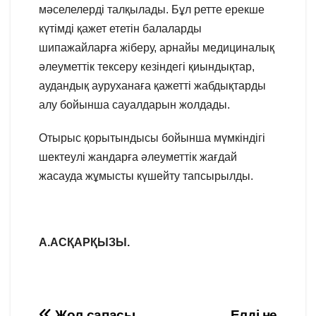
мәселелерді талқылады. Бұл ретте ерекше
күтімді қажет ететін балаларды
шипажайларға жіберу, арнайы медициналық
әлеуметтік тексеру кезіндегі қиындықтар,
аудандық ауруханаға қажетті жабдықтарды
алу бойынша сауалдарын жолдады.
Отырыс қорытындысы бойынша мүмкіндігі
шектеулі жандарға әлеуметтік жағдай
жасауда жұмысты күшейту тапсырылды.
А.АСҚАРҚЫЗЫ.
Жол сапасы
Елді не