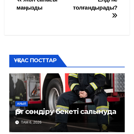
Навигация
маңызды
толғандырады?
по
записям
ҰҚСАС ПОСТТАР
АУЫЛ
Өрт сөндіру бекеті салынуда
ТАМ 6, 2026