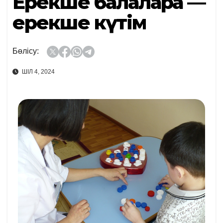
Ерекше балаларға —
ерекше күтім
Бөлісу:
ШІЛ 4, 2024