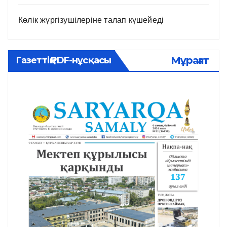
Көлік жүргізушілеріне талап күшейеді
Мұрағат
Газеттің PDF-нұсқасы