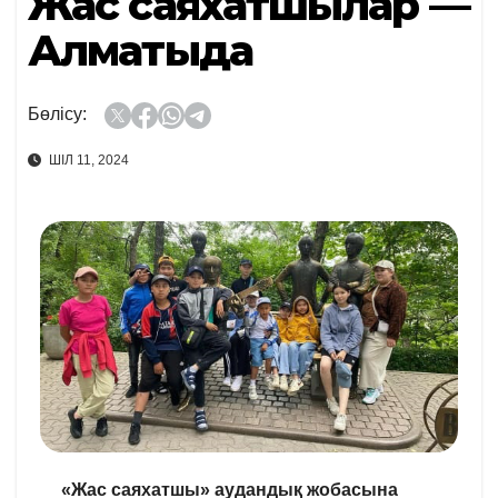
Жас саяхатшылар —
Алматыда
Бөлісу:
ШІЛ 11, 2024
«Жас саяхатшы» аудандық жобасына