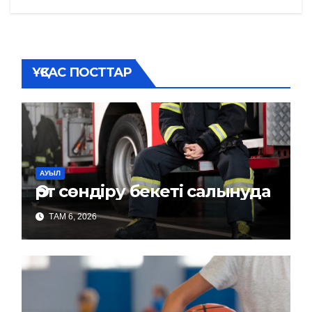
записям
ҰҚСАС ПОСТТАР
АУЫЛ
Өрт сөндіру бекеті салынуда
ТАМ 6, 2026