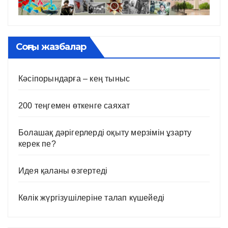
Соңғы жазбалар
Кәсіпорындарға – кең тыныс
200 теңгемен өткенге саяхат
Болашақ дәрігерлерді оқыту мерзімін ұзарту
керек пе?
Идея қаланы өзгертеді
Көлік жүргізушілеріне талап күшейеді