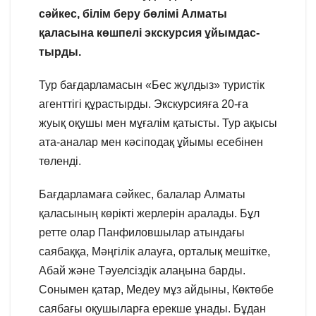
сәйкес, білім беру бөлімі Алматы
қаласына көшпелі экскурсия ұйымдас-
тырды.
Тур бағдарламасын «Бес жұлдыз» туристік
агенттігі құрастырды. Экскурсияға 20-ға
жуық оқушы мен мұғалім қатысты. Тур ақысы
ата-аналар мен кәсіподақ ұйымы есебінен
төленді.
Бағдарламаға сәйкес, балалар Алматы
қаласының көрікті жерлерін аралады. Бұл
ретте олар Панфиловшылар атындағы
саябаққа, Мәңгілік алауға, орталық мешітке,
Абай және Тәуелсіздік алаңына барды.
Сонымен қатар, Медеу мұз айдыны, Көктөбе
саябағы оқушыларға ерекше ұнады. Бұдан