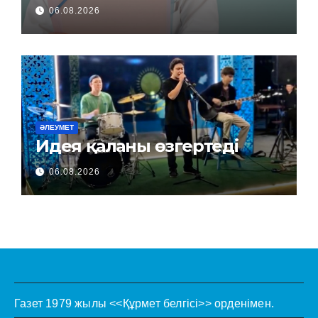
керек пе?
06.08.2026
ӘЛЕУМЕТ
Идея қаланы өзгертеді
06.08.2026
Газет 1979 жылы <<Құрмет белгісі>> орденімен.