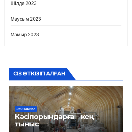
Шілде 2023
Маусым 2023
Мамыр 2023
СІЗ ӨТКІЗІП АЛҒАН
ЭКОНОМИКА
Кәсіпорындарға – кең
тыныс