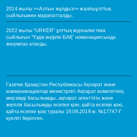
2014 жылы <<Алтын жұлдыз>> жалпыұлттық
сыйлығымен марапатталды.
2022 жылы “URKER” ұлттық журналистика
сыйлығын “Үздік өңірлік БАҚ” номинациясында
жеңімпаз атанды.
Газетке Қазақстан Республикасы Ақпарат және
коммуникациялар министрлігі Ақпарат комитетінің
мерзімді басылымды, ақпарат агенттігін және
желілік басылымды есепке қою, қайта есепке қою,
қайта есепке қою туралы 19.06.2019 ж. №17747-Г
куәлігі берілген.