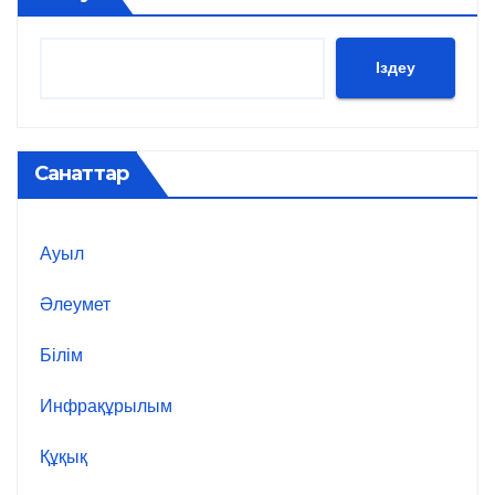
Іздеу
Санаттар
Ауыл
Әлеумет
Білім
Инфрақұрылым
Құқық