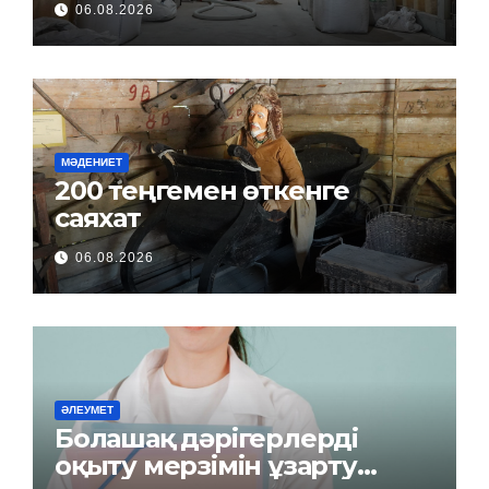
06.08.2026
МӘДЕНИЕТ
200 теңгемен өткенге
саяхат
06.08.2026
ӘЛЕУМЕТ
Болашақ дәрігерлерді
оқыту мерзімін ұзарту