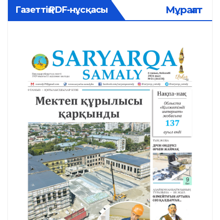
Мұрағат
Газеттің PDF-нұсқасы