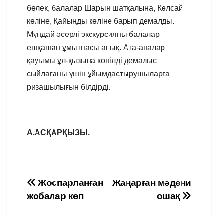
бөлек, балалар Шарын шатқалына, Көлсай
көліне, Қайыңды көліне барып демалды.
Мұндай әсерлі экскурсияны балалар
ешқашан ұмытпасы анық. Ата-аналар
қауымы ұл-қызына көңілді демалыс
сыйлағаны үшін ұйымдастырушыларға
ризашылығын білдірді.
А.АСҚАРҚЫЗЫ.
Навигация
Жоспарланған
Жаңарған мәдени
жобалар көп
ошақ
по