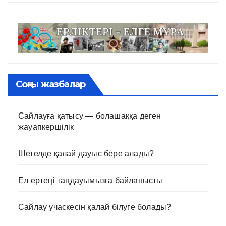
Соңғы жазбалар
Сайлауға қатысу — болашаққа деген
жауапкершілік
Шетелде қалай дауыс бере алады?
Ел ертеңі таңдауымызға байланысты
Сайлау учаскесін қалай білуге болады?