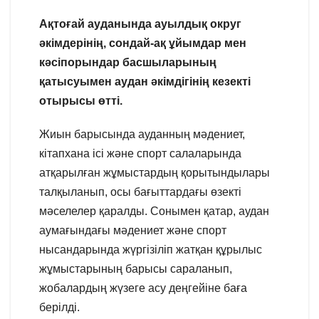
Ақтоғай ауданында ауылдық округ
әкімдерінің, сондай-ақ ұйымдар мен
кәсіпорындар басшыларының
қатысуымен аудан әкімдігінің кезекті
отырысы өтті.
Жиын барысында ауданның мәдениет,
кітапхана ісі және спорт салаларында
атқарылған жұмыстардың қорытындылары
талқыланып, осы бағыттардағы өзекті
мәселелер қаралды. Сонымен қатар, аудан
аумағындағы мәдениет және спорт
нысандарында жүргізіліп жатқан құрылыс
жұмыстарының барысы сараланып,
жобалардың жүзеге асу деңгейіне баға
берілді.