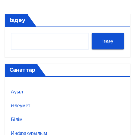
Іздеу
Іздеу
Санаттар
Ауыл
Әлеумет
Білім
Инфрақұрылым