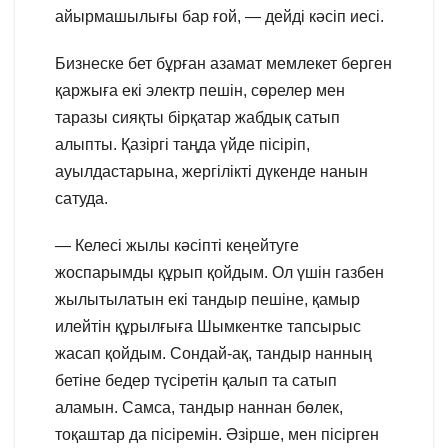
айырмашылығы бар ғой, — дейді кәсіп иесі.
Бизнеске бет бұрған азамат мемлекет берген
қаржыға екі электр пешін, сөрелер мен
таразы сияқты бірқатар жабдық сатып
алыпты. Қазіргі таңда үйде пісіріп,
ауылдастарына, жергілікті дүкенде нанын
сатуда.
— Келесі жылы кәсіпті кеңейтуге
жоспарымды құрып қойдым. Ол үшін газбен
жылытылатын екі тандыр пешіне, қамыр
илейтін құрылғыға Шымкентке тапсырыс
жасап қойдым. Сондай-ақ, тандыр нанның
бетіне бедер түсіретін қалып та сатып
аламын. Самса, тандыр наннан бөлек,
тоқаштар да пісіремін. Әзірше, мен пісірген