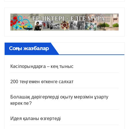
Соңғы жазбалар
Кәсіпорындарға – кең тыныс
200 теңгемен өткенге саяхат
Болашақ дәрігерлерді оқыту мерзімін ұзарту
керек пе?
Идея қаланы өзгертеді