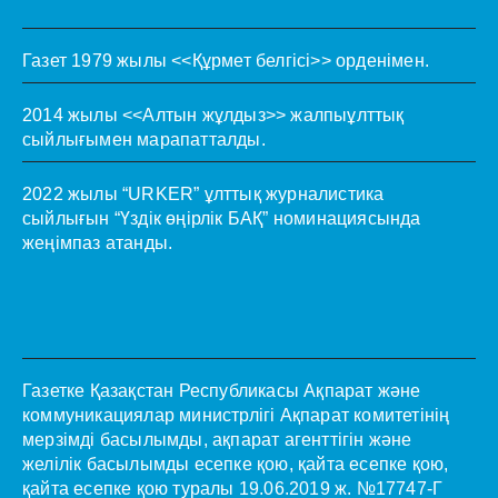
Газет 1979 жылы <<Құрмет белгісі>> орденімен.
2014 жылы <<Алтын жұлдыз>> жалпыұлттық
сыйлығымен марапатталды.
2022 жылы “URKER” ұлттық журналистика
сыйлығын “Үздік өңірлік БАҚ” номинациясында
жеңімпаз атанды.
Газетке Қазақстан Республикасы Ақпарат және
коммуникациялар министрлігі Ақпарат комитетінің
мерзімді басылымды, ақпарат агенттігін және
желілік басылымды есепке қою, қайта есепке қою,
қайта есепке қою туралы 19.06.2019 ж. №17747-Г