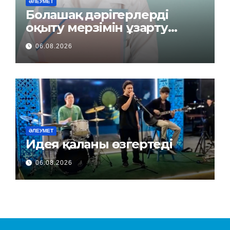
ӘЛЕУМЕТ
Болашақ дәрігерлерді
оқыту мерзімін ұзарту
керек пе?
06.08.2026
ӘЛЕУМЕТ
Идея қаланы өзгертеді
06.08.2026