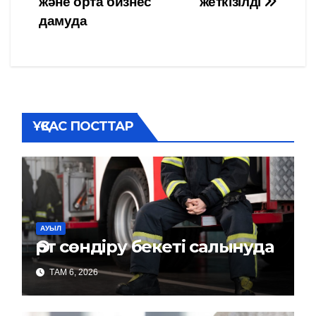
және орта бизнес
жеткізілді
по
дамуда
записям
ҰҚСАС ПОСТТАР
АУЫЛ
Өрт сөндіру бекеті салынуда
ТАМ 6, 2026