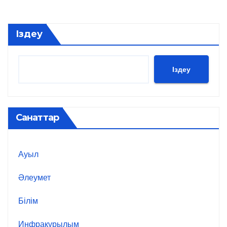
Іздеу
Іздеу
Санаттар
Ауыл
Әлеумет
Білім
Инфрақұрылым