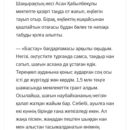
Шаңырақтың иесі Асан Қабылбекұлы
мектепте қазіргі таңда от жағып, еңбегін
тауып отыр. Бірақ, еңбектің ешқайсынан
қашпайтын отағасы бұдан бөлек те нәпақа
табуды қолға алыпты.
— «Бастау» бағдарламасы арқылы оқыдым.
Негізі, оңтүстікте тұрғанда самса, тандыр нан
сатып, шағын асхана да ұстаған едік.
Тереңкөл ауданына қоныс аударған соң осы
істі де жүргізуді жөн көрдім. 1,5 млн теңге
шамасында мемлекеттік грант алдым.
Осылайша, шағын наубайхананың негізін
қалап жатқан жайым бар. Себебі, ауылға нан
екі күннің бірінде ғана жеткізіледі екен. Ал
жаңа піскен, жаңадан пештен шыққан нан
мен алыстан тасымалданатын өнімнің