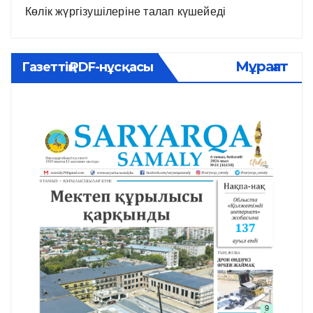
Көлік жүргізушілеріне талап күшейеді
Мұрағат
Газеттің PDF-нұсқасы