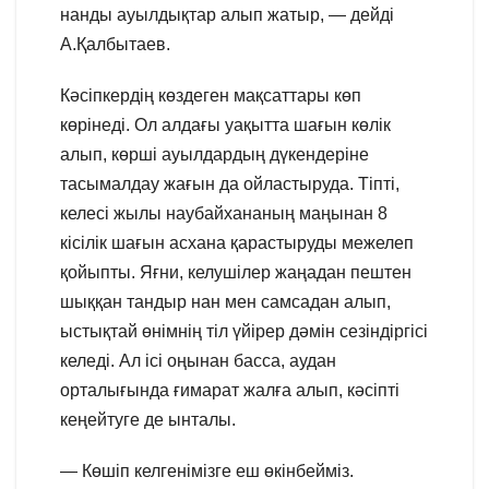
нанды ауылдықтар алып жатыр, — дейді
А.Қалбытаев.
Кәсіпкердің көздеген мақсаттары көп
көрінеді. Ол алдағы уақытта шағын көлік
алып, көрші ауылдардың дүкендеріне
тасымалдау жағын да ойластыруда. Тіпті,
келесі жылы наубайхананың маңынан 8
кісілік шағын асхана қарастыруды межелеп
қойыпты. Яғни, келушілер жаңадан пештен
шыққан тандыр нан мен самсадан алып,
ыстықтай өнімнің тіл үйірер дәмін сезіндіргісі
келеді. Ал ісі оңынан басса, аудан
орталығында ғимарат жалға алып, кәсіпті
кеңейтуге де ынталы.
— Көшіп келгенімізге еш өкінбейміз.