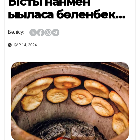
Ыстық нанмен
ықыласқа бөленбек…
Бөлісу:
ҚАР 14, 2024