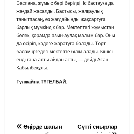
Баспана, жұмыс бәрі берілді. Іс бастауға да
жағдай жасалды. Бастысы, жалқаулық
танытпасаң, өз жағдайыңды жақсартуға
барлық мүмкіндік бар. Мектептегі жұмыстан
бөлек, қорамда азын-аулақ малым бар. Оны
да өсіріп, кәдеге жаратуға болады. Төрт
балам іргедегі мектепте білім алады. Кішісі
енді ғана алты айдан асты, — дейді Асан
Қабылбекұлы.
Гүлжайна ТҮГЕЛБАЙ.
Навигация
Өңірде шағын
Сүтті сиырлар