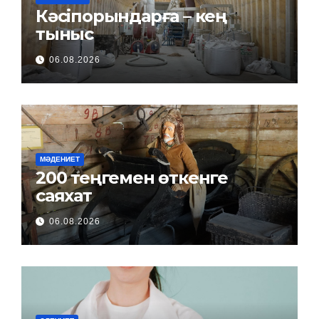
Кәсіпорындарға – кең
тыныс
06.08.2026
МӘДЕНИЕТ
200 теңгемен өткенге
саяхат
06.08.2026