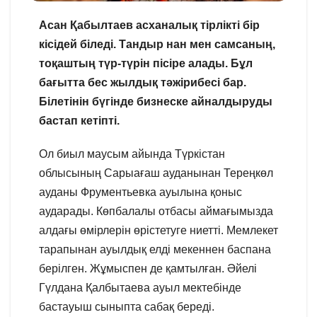
Асан Қабылтаев асханалық тірлікті бір
кісідей біледі. Тандыр нан мен самсаның,
тоқаштың түр-түрін пісіре алады. Бұл
бағытта бес жылдық тәжірибесі бар.
Білетінін бүгінде бизнеске айналдыруды
бастап кетіпті.
Ол биыл маусым айында Түркістан
облысының Сарыағаш ауданынан Тереңкөл
ауданы Фрументьевка ауылына қоныс
аударады. Көпбалалы отбасы аймағымызда
алдағы өмірлерін өрістетуге ниетті. Мемлекет
тарапынан ауылдық елді мекеннен баспана
берілген. Жұмыспен де қамтылған. Әйелі
Гүлдана Қалбытаева ауыл мектебінде
бастауыш сыныпта сабақ береді.