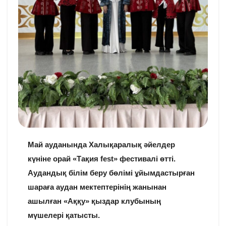
Май ауданында Халықаралық әйелдер
күніне орай «Тақия fest» фестивалі өтті.
Аудандық білім беру бөлімі ұйымдастырған
шараға аудан мектептерінің жанынан
ашылған «Аққу» қыздар клубының
мүшелері қатысты.