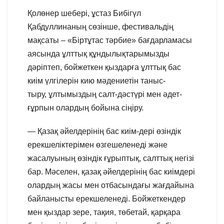
Қолөнер шебері, ұстаз Бибігүл
Қабдуллинаның сөзінше, фестивальдің
мақсаты – «Біртұтас тәрбие» бағдарламасы
аясында ұлттық құндылықтарымызды
дәріптеп, бойжеткен қыздарға ұлттық бас
киім үлгілерін кию мәдениетін таныс-
тыру, ұлтымыздың салт-дәстүрі мен әдет-
ғұрпын олардың бойына сіңіру.
— Қазақ әйелдерінің бас киім-дері өзіндік
ерекшеліктерімен өзгешеленеді және
жасалуының өзіндік ғұрыптық, салттық негізі
бар. Мәселен, қазақ әйелдерінің бас киімдері
олардың жасы мен отбасындағы жағдайына
байланысты ерекшеленеді. Бойжеткендер
мен қыздар зере, тақия, төбетай, қарқара