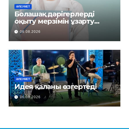
ӘЛЕУМЕТ
Болашақ дәрігерлерді
оқыту мерзімін ұзарту
керек пе?
06.08.2026
ӘЛЕУМЕТ
Идея қаланы өзгертеді
06.08.2026