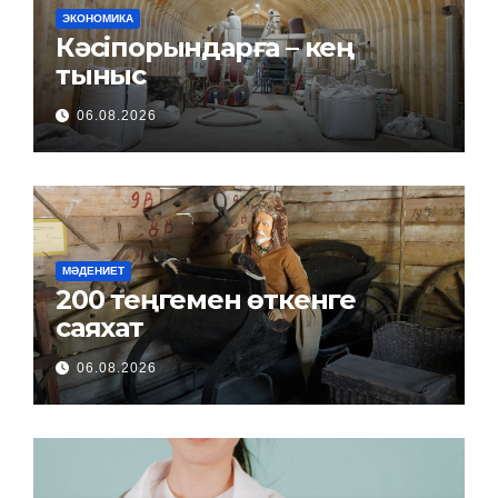
ЭКОНОМИКА
Кәсіпорындарға – кең
тыныс
06.08.2026
МӘДЕНИЕТ
200 теңгемен өткенге
саяхат
06.08.2026