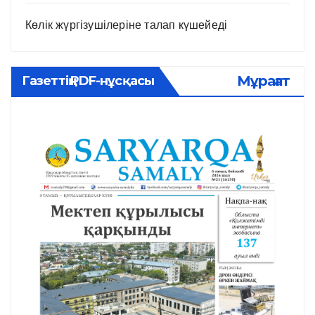
Көлік жүргізушілеріне талап күшейеді
Мұрағат
Газеттің PDF-нұсқасы