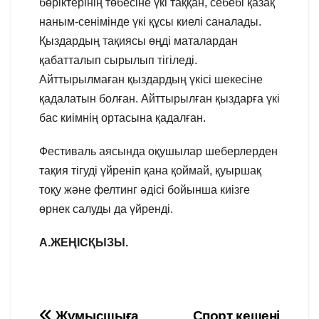
бөріктерінің төбесіне үкі таққан, себебі қазақ
наным-сенімінде үкі құсы киелі саналады.
Қыздардың тақиясы өңді маталардан
қабатталып сырылып тігіледі.
Айттырылмаған қыздардың үкісі шекесіне
қадалатын болған. Айттырылған қыздарға үкі
бас киімнің ортасына қадалған.
Фестиваль аясында оқушылар шеберлерден
тақия тігуді үйреніп қана қоймай, қуыршақ
тоқу және фелтинг әдісі бойынша киізге
өрнек салуды да үйренді.
А.ЖЕҢІСҚЫЗЫ.
Жұмысшыға
Спорт кешені