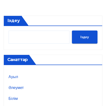
Іздеу
Іздеу
Санаттар
Ауыл
Әлеумет
Білім