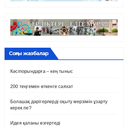
Соңғы жазбалар
Кәсіпорындарға – кең тыныс
200 теңгемен өткенге саяхат
Болашақ дәрігерлерді оқыту мерзімін ұзарту
керек пе?
Идея қаланы өзгертеді