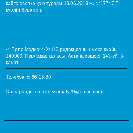
қайта есепке қою туралы 19.06.2019 ж. №17747-Г
куәлігі берілген.
<<Ертіс Медиа>>
ЖШС редакцияның мекенжайы:
140000, Павлодар қаласы, Астана көшесі, 143-үй. 3-
қабат.
Теле/факс: 66-15-30
Электронды пошта:
ssamaly29@gmail.com
.