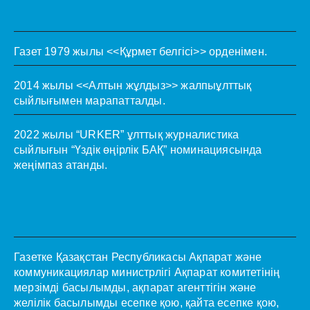
Газет 1979 жылы <<Құрмет белгісі>> орденімен.
2014 жылы <<Алтын жұлдыз>> жалпыұлттық
сыйлығымен марапатталды.
2022 жылы “URKER” ұлттық журналистика
сыйлығын “Үздік өңірлік БАҚ” номинациясында
жеңімпаз атанды.
Газетке Қазақстан Республикасы Ақпарат және
коммуникациялар министрлігі Ақпарат комитетінің
мерзімді басылымды, ақпарат агенттігін және
желілік басылымды есепке қою, қайта есепке қою,