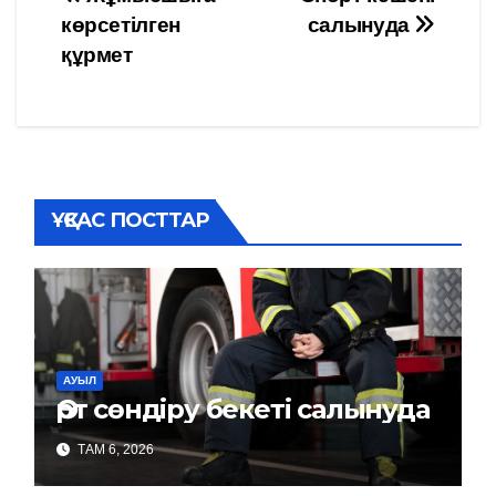
Навигация
көрсетілген
салынуда
по
құрмет
записям
ҰҚСАС ПОСТТАР
АУЫЛ
Өрт сөндіру бекеті салынуда
ТАМ 6, 2026