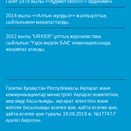
Газет 1979 жылы <<Құрмет белгісі>> орденімен.
2014 жылы <<Алтын жұлдыз>> жалпыұлттық
сыйлығымен марапатталды.
2022 жылы “URKER” ұлттық журналистика
сыйлығын “Үздік өңірлік БАҚ” номинациясында
жеңімпаз атанды.
Газетке Қазақстан Республикасы Ақпарат және
коммуникациялар министрлігі Ақпарат комитетінің
мерзімді басылымды, ақпарат агенттігін және
желілік басылымды есепке қою, қайта есепке қою,
қайта есепке қою туралы 19.06.2019 ж. №17747-Г
куәлігі берілген.