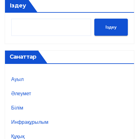
Іздеу
Іздеу
Санаттар
Ауыл
Әлеумет
Білім
Инфрақұрылым
Құқық