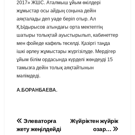
2017» ЖШС. Аталмыш ұйым өкілдері
жұмыстар осы айдың соңына дейін
аяқталады деп уәде беріп отыр. Ал
Қ.Ыдырысов атындағы орта мектептің
шатыры толықтай ауыстырылып, кабинеттер
мен фойеде кафель төселді. Қазіргі таңда
ішкі әрлеу жұмыстары жүргізілуде. Мердігер
ұйым білім ордасында күрделі жөндеуді 15
тамызға дейін толық аяқтайтынын
мәлімдеді.
А.БОРАНБАЕВА.
Навигация
Элеваторға
Жүйріктен жүйрік
жету жеңілдейді
озар…