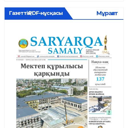
Мұрағат
Газеттің PDF-нұсқасы