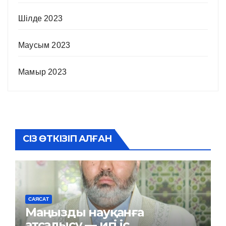
Шілде 2023
Маусым 2023
Мамыр 2023
СІЗ ӨТКІЗІП АЛҒАН
САЯСАТ
Маңызды науқанға
атсалысу — игі іс