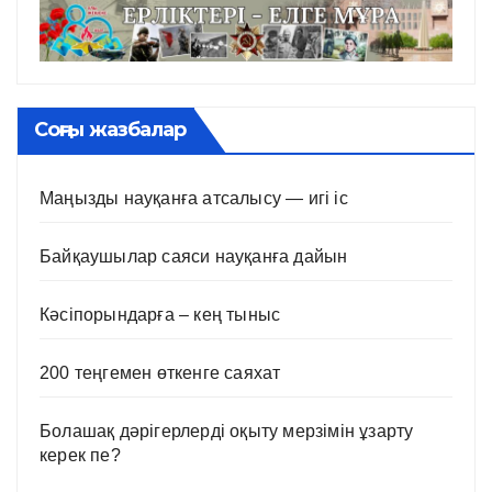
Соңғы жазбалар
Маңызды науқанға атсалысу — игі іс
Байқаушылар саяси науқанға дайын
Кәсіпорындарға – кең тыныс
200 теңгемен өткенге саяхат
Болашақ дәрігерлерді оқыту мерзімін ұзарту
керек пе?