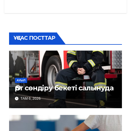
по
записям
ҰҚСАС ПОСТТАР
АУЫЛ
Өрт сөндіру бекеті салынуда
ТАМ 6, 2026