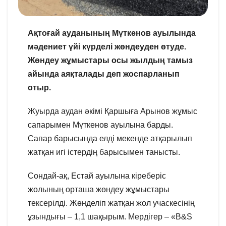
Ақтоғай ауданының Мүткенов ауылында
мәдениет үйі күрделі жөндеуден өтуде.
Жөндеу жұмыстары осы жылдың тамыз
айында аяқталады деп жоспарланып
отыр.
Жуырда аудан әкімі Қаршыға Арынов жұмыс
сапарымен Мүткенов ауылына барды.
Сапар барысында елді мекенде атқарылып
жатқан игі істердің барысымен танысты.
Сондай-ақ, Естай ауылына кіреберіс
жолының орташа жөндеу жұмыстары
тексерілді. Жөнделіп жатқан жол учаскесінің
ұзындығы – 1,1 шақырым. Мердігер – «B&S