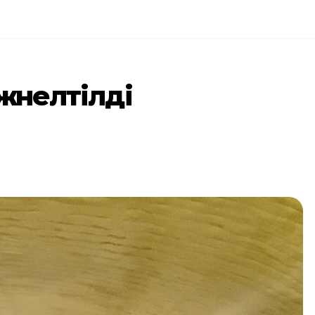
жөнелтілді