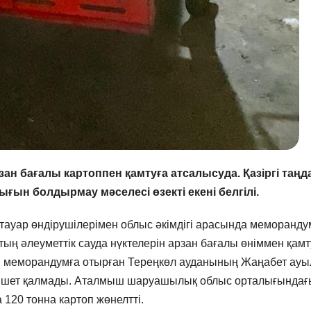
н бағалы картоппен қамтуға атсалысуда. Қазіргі таңд
ғын болдырмау мәселесі өзекті екені белгілі.
уар өндірушілерімен облыс әкімдігі арасында меморанду
ң әлеуметтік сауда нүктелерін арзан бағалы өніммен қамт
дай меморандумға отырған Тереңкөл ауданының Жаңабет ау
да шет қалмады. Аталмыш шаруашылық облыс орталығындағ
 120 тонна картоп жөнелтті.