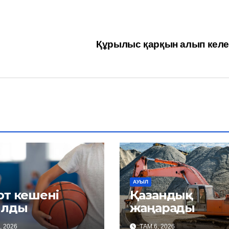
Құрылыс қарқын алып келе
АУЫЛ
рт кешені
Қазандық
лды
жаңарады
, 2026
ТАМ 6, 2026