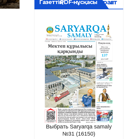
Мұрағат
Газеттің PDF-нұсқасы
Выбрать Saryarqa samaly
№31 (16150)