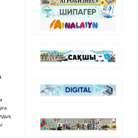
а
м
уға
ылдық
ы