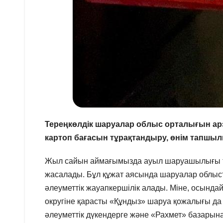
Тереңкөлдік шаруалар облыс орталығын арза
картоп бағасын тұрақтандыру, өнім тапшылы
Жыл сайын аймағымызда ауыл шаруашылығы та
жасалады. Бұл құжат аясында шаруалар облысты
әлеуметтік жауапкершілік алады. Міне, осын
округіне қарасты «Құндыз» шаруа қожалығы 
әлеуметтік дүкендерге және «Рахмет» базарына