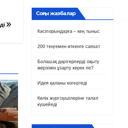
Соңғы жазбалар
ді
Кәсіпорындарға – кең тыныс
200 теңгемен өткенге саяхат
Болашақ дәрігерлерді оқыту
мерзімін ұзарту керек пе?
Идея қаланы өзгертеді
Көлік жүргізушілеріне талап
күшейеді