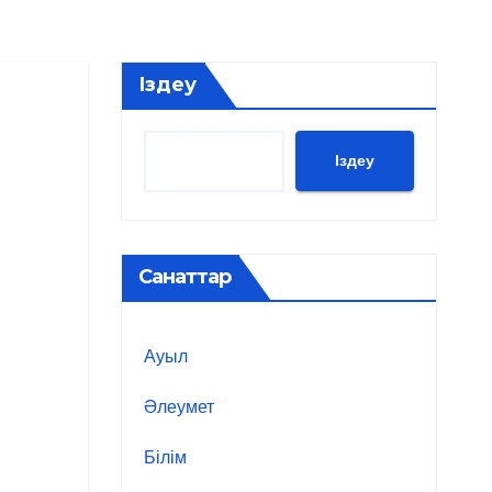
Іздеу
Іздеу
Санаттар
Ауыл
Әлеумет
Білім