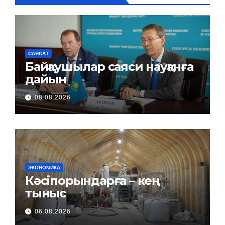
САЯСАТ
Байқаушылар саяси науқанға
дайын
08.08.2026
ЭКОНОМИКА
Кәсіпорындарға – кең
тыныс
06.08.2026