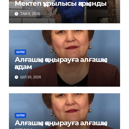
Мектеп құрылысы қарқынды
ТАМ 6, 2026
БІЛІМ
Алғашқы қоңырауға алғашқы
қадам
ШІЛ 30, 2026
БІЛІМ
Алғашқы қоңырауға алғашқы