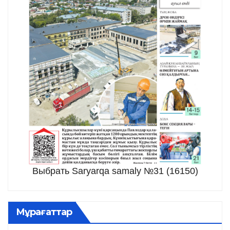
Выбрать Saryarqa samaly №31 (16150)
Мұрағаттар