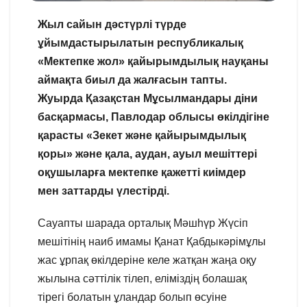
Жыл сайын дәстүрлі түрде
ұйымдастырылатын республикалық
«Мектепке жол» қайырымдылық науқаны
аймақта биыл да жалғасын тапты.
Жуырда Қазақстан Мұсылмандары діни
басқармасы, Павлодар облысы өкілдігіне
қарасты «Зекет және қайырымдылық
қоры» және қала, аудан, ауыл мешіттері
оқушыларға мектепке қажетті киімдер
мен заттарды үлестірді.
Сауапты шарада орталық Мәшһүр Жүсіп
мешітінің наиб имамы Қанат Қабдыкәрімұлы
жас ұрпақ өкілдеріне келе жатқан жаңа оқу
жылына сәттілік тілеп, еліміздің болашақ
тірегі болатын ұландар болып өсуіне