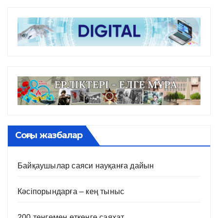
Соңғы жазбалар
Байқаушылар саяси науқанға дайын
Кәсіпорындарға – кең тыныс
200 теңгемен өткенге саяхат