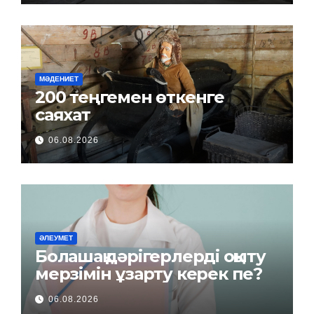
МӘДЕНИЕТ
200 теңгемен өткенге
саяхат
06.08.2026
ӘЛЕУМЕТ
Болашақ дәрігерлерді оқыту
мерзімін ұзарту керек пе?
06.08.2026