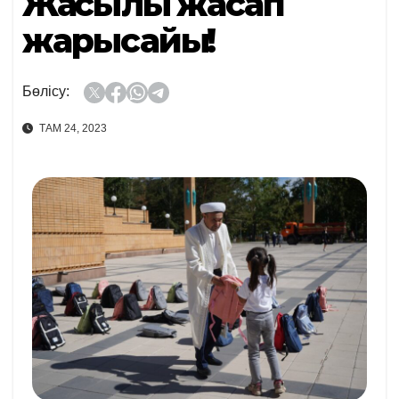
Жақсылық жасап
жарысайық!
Бөлісу:
ТАМ 24, 2023