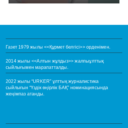
Газет 1979 жылы <<Құрмет белгісі>> орденімен.
2014 жылы <<Алтын жұлдыз>> жалпыұлттық
сыйлығымен марапатталды.
2022 жылы “URKER” ұлттық журналистика
сыйлығын “Үздік өңірлік БАҚ” номинациясында
жеңімпаз атанды.