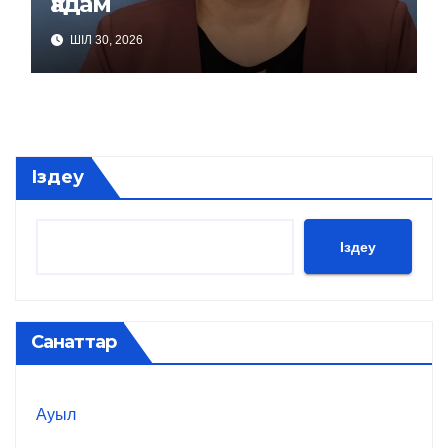
қадам
ШІЛ 30, 2026
Іздеу
Іздеу
Санаттар
Ауыл