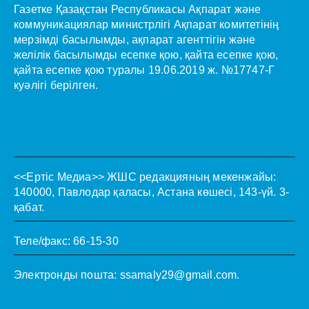
Газетке Қазақстан Республикасы Ақпарат және
коммуникациялар министрлігі Ақпарат комитетінің
мерзімді басылымды, ақпарат агенттігін және
желілік басылымды есепке қою, қайта есепке қою,
қайта есепке қою туралы 19.06.2019 ж. №17747-Г
куәлігі берілген.
<<Ертіс Медиа>>
ЖШС редакцияның мекенжайы:
140000, Павлодар қаласы, Астана көшесі, 143-үй. 3-
қабат.
Теле/факс: 66-15-30
Электронды пошта:
ssamaly29@gmail.com
.