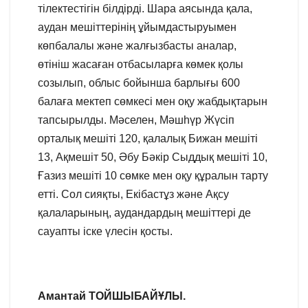
тілектестігін білдірді. Шара аясында қала,
аудан мешіттерінің ұйымдастыруымен
көпбалалы және жалғызбасты аналар,
өтініш жасаған отбасыларға көмек қолы
созылып, облыс бойынша барлығы 600
балаға мектеп сөмкесі мен оқу жабдықтарын
тапсырылды. Мәселен, Мәшһүр Жүсіп
орталық мешіті 120, қалалық Бижан мешіті
13, Ақмешіт 50, Әбу Бәкір Сыддық мешіті 10,
Ғазиз мешіті 10 сөмке мен оқу құралын тарту
етті. Сол сияқты, Екібастұз және Ақсу
қалаларының, аудандардың мешіттері де
сауапты іске үлесін қосты.
Амантай ТОЙШЫБАЙҰЛЫ.