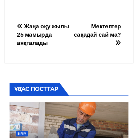
Навигация
Жаңа оқу жылы
Мектептер
25 мамырда
сақадай сай ма?
по
аяқталады
записям
ҰҚСАС ПОСТТАР
БІЛІМ