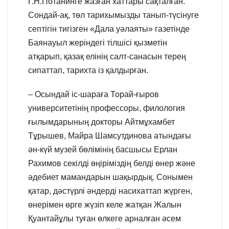
Г.Н.Потанинге жазған хаттары сақталған.
Сондай-ақ, төл тарихымызды танып-түсінуге
септігін тигізген «Дала уәлаяты» газетінде
Баянауыл жеріндегі тілшісі қызметін
атқарып, қазақ елінің салт-санасын терең
сипаттап, тарихта із қалдырған.
– Осындай іс-шараға Торай-ғыров
университетінің профессоры, филология
ғылымдарының докторы Айтмұхамбет
Тұрышев, Майра Шамсутдинова атындағы
ән-күй музей бөлімінің басшысы Ерлан
Рахимов секілді өңіріміздің белді өнер және
әдебиет мамандарын шақырдық. Сонымен
қатар, дәстүрлі әндерді насихаттап жүрген,
өнерімен өрге жүзіп келе жатқан Жалын
Қуантайұлы туған өлкеге арналған әсем