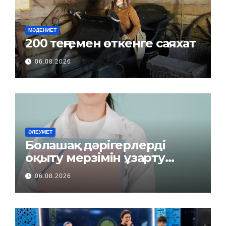
МӘДЕНИЕТ
200 теңгемен өткенге саяхат
06.08.2026
ӘЛЕУМЕТ
Болашақ дәрігерлерді
оқыту мерзімін ұзарту
керек пе?
06.08.2026