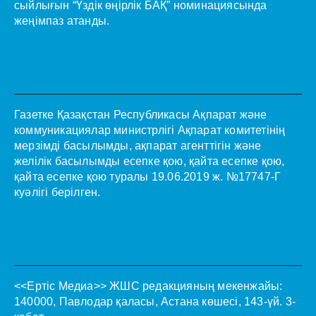
сыйлығын “Үздік өңірлік БАҚ” номинациясында
жеңімпаз атанды.
Газетке Қазақстан Республикасы Ақпарат және
коммуникациялар министрлігі Ақпарат комитетінің
мерзімді басылымды, ақпарат агенттігін және
желілік басылымды есепке қою, қайта есепке қою,
қайта есепке қою туралы 19.06.2019 ж. №17747-Г
куәлігі берілген.
<<Ертіс Медиа>>
ЖШС редакцияның мекенжайы:
140000, Павлодар қаласы, Астана көшесі, 143-үй. 3-