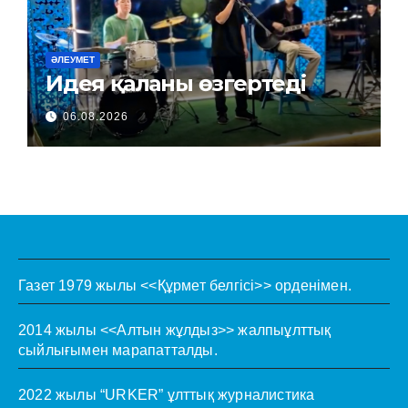
ӘЛЕУМЕТ
Идея қаланы өзгертеді
06.08.2026
Газет 1979 жылы <<Құрмет белгісі>> орденімен.
2014 жылы <<Алтын жұлдыз>> жалпыұлттық
сыйлығымен марапатталды.
2022 жылы “URKER” ұлттық журналистика