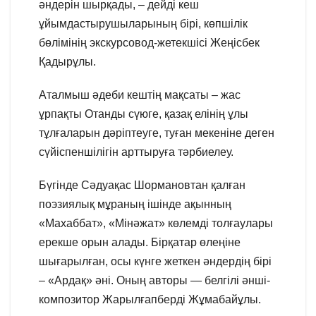
әндерін шырқады, – дейді кеш
ұйымдастырушыларының бірі, көпшілік
бөлімінің экскурсовод-жетекшісі Жеңісбек
Қадырұлы.
Аталмыш әдеби кештің мақсаты – жас
ұрпақты Отанды сүюге, қазақ елінің ұлы
тұлғаларын дәріптеуге, туған мекеніне деген
сүйіспеншілігін арттыруға тәрбиелеу.
Бүгінде Сәдуақас Шормановтан қалған
поэзиялық мұраның ішінде ақынның
«Махаббат», «Мінәжат» көлемді толғаулары
ерекше орын алады. Бірқатар өлеңіне
шығарылған, осы күнге жеткен әндердің бірі
– «Ардақ» әні. Оның авторы — белгілі әнші-
композитор Жарылғапберді Жұмабайұлы.