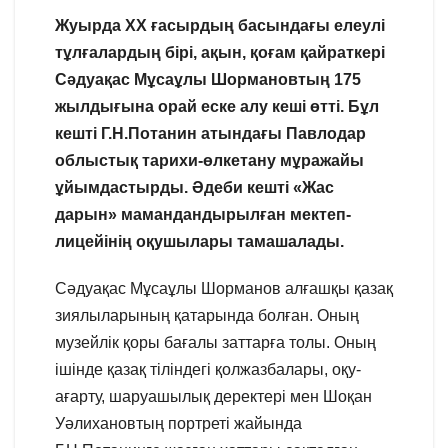
Жуырда ХХ ғасырдың басындағы елеулі
тұлғалардың бірі, ақын, қоғам қайраткері
Сәдуақас Мұсаұлы Шормановтың 175
жылдығына орай еске алу кеші өтті. Бұл
кешті Г.Н.Потанин атындағы Павлодар
облыстық тарихи-өлкетану мұражайы
ұйымдастырды. Әдеби кешті «Жас
дарын» мамандандырылған мектеп-
лицейінің оқушылары тамашалады.
Сәдуақас Мұсаұлы Шорманов алғашқы қазақ
зиялыларының қатарында болған. Оның
музейлік қоры бағалы заттарға толы. Оның
ішінде қазақ тіліндегі қолжазбалары, оқу-
ағарту, шаруашылық деректері мен Шоқан
Уәлихановтың портреті жайында