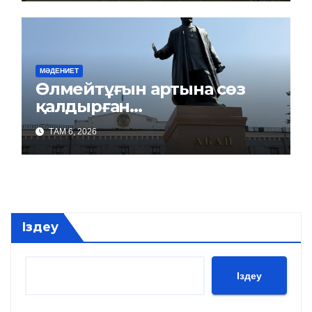
МӘДЕНИЕТ
Өлмейтұғын артына сөз
қалдырған…
ТАМ 6, 2026
Іздеу
Іздеу