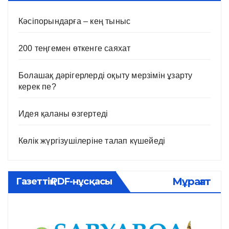
Кәсіпорындарға – кең тыныс
200 теңгемен өткенге саяхат
Болашақ дәрігерлерді оқыту мерзімін ұзарту
керек пе?
Идея қаланы өзгертеді
Көлік жүргізушілеріне талап күшейеді
Мұрағат
Газеттің PDF-нұсқасы