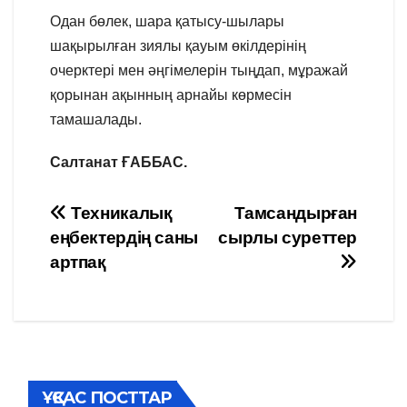
Одан бөлек, шара қатысу-шылары
шақырылған зиялы қауым өкілдерінің
очерктері мен әңгімелерін тыңдап, мұражай
қорынан ақынның арнайы көрмесін
тамашалады.
Салтанат ҒАББАС.
Навигация
Техникалық
Тамсандырған
еңбектердің саны
сырлы суреттер
по
артпақ
записям
ҰҚСАС ПОСТТАР