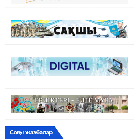
Соңғы жазбалар