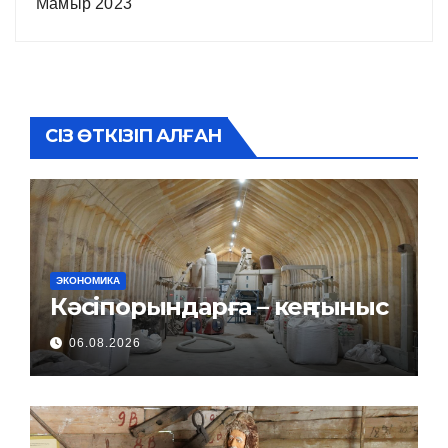
Мамыр 2023
СІЗ ӨТКІЗІП АЛҒАН
ЭКОНОМИКА
Кәсіпорындарға – кең тыныс
06.08.2026