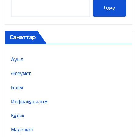
Іздеу
Санаттар
Ауыл
Әлеумет
Білім
Инфрақұрылым
Құқық
Мәдениет