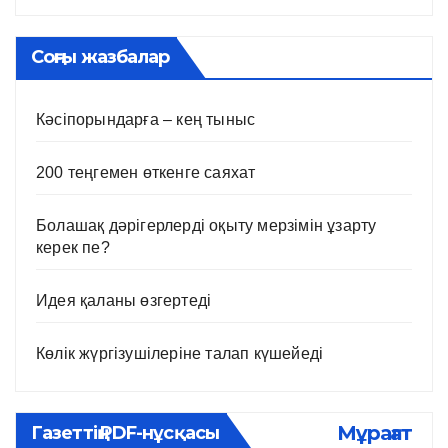
Соңғы жазбалар
Кәсіпорындарға – кең тыныс
200 теңгемен өткенге саяхат
Болашақ дәрігерлерді оқыту мерзімін ұзарту
керек пе?
Идея қаланы өзгертеді
Көлік жүргізушілеріне талап күшейеді
Мұрағат
Газеттің PDF-нұсқасы