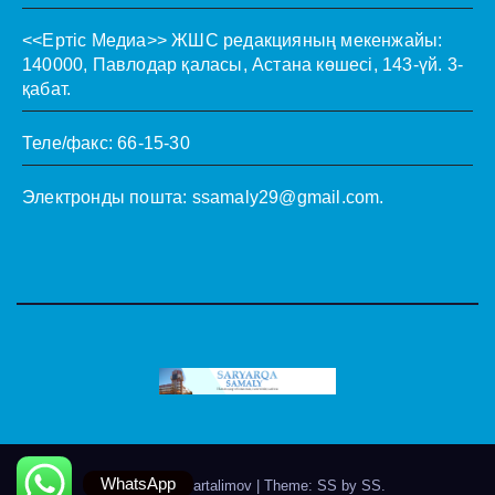
<<Ертіс Медиа>>
ЖШС редакцияның мекенжайы:
140000, Павлодар қаласы, Астана көшесі, 143-үй. 3-
қабат.
Теле/факс: 66-15-30
Электронды пошта:
ssamaly29@gmail.com
.
WhatsApp
Theme by @artalimov
|
Theme: SS by
SS
.