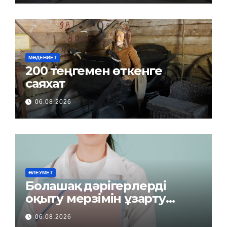
МӘДЕНИЕТ
200 теңгемен өткенге
саяхат
06.08.2026
ӘЛЕУМЕТ
Болашақ дәрігерлерді
оқыту мерзімін ұзарту
керек пе?
06.08.2026