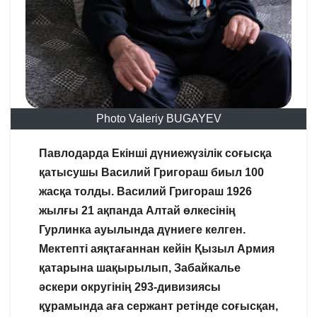
Photo Valeriy BUGAYEV
Павлодарда Екінші дүниежүзілік соғысқа
қатысушы Василий Григораш биыл 100
жасқа толды. Василий Григораш 1926
жылғы 21 ақпанда Алтай өлкесінің
Гурлинка ауылында дүниеге келген.
Мектепті аяқтағаннан кейін Қызыл Армия
қатарына шақырылып, Забайкалье
әскери округінің 293-дивизиясы
құрамында аға сержант ретінде соғысқан,