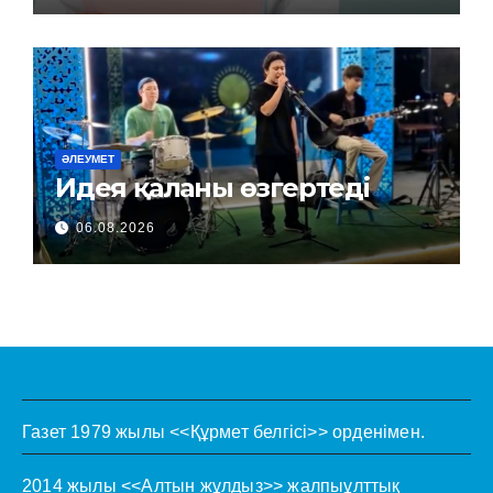
ӘЛЕУМЕТ
Идея қаланы өзгертеді
06.08.2026
Газет 1979 жылы <<Құрмет белгісі>> орденімен.
2014 жылы <<Алтын жұлдыз>> жалпыұлттық