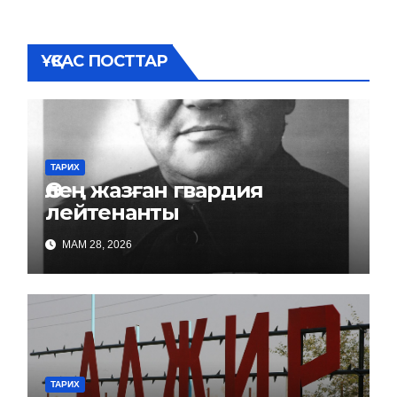
ҰҚСАС ПОСТТАР
ТАРИХ
Өлең жазған гвардия
лейтенанты
МАМ 28, 2026
ТАРИХ