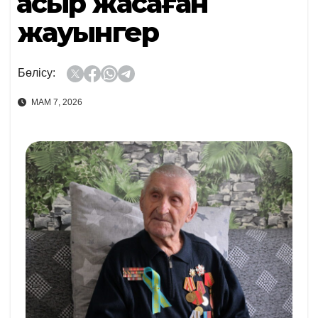
Ғасыр жасаған
жауынгер
Бөлісу:
МАМ 7, 2026