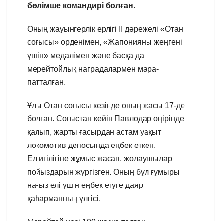
бөлімше командирі болған.
Оның жауынгерлік ерлігі II дәрежелі «Отан
соғысы» орденімен, «Жапонияны жеңгені
үшін» медалімен және басқа да
мерейтойлық наградалармен мара-
патталған.
Ұлы Отан соғысы кезінде оның жасы 17-де
болған. Соғыстан кейін Павлодар өңірінде
қалып, жарты ғасырдан астам уақыт
локомотив депосында еңбек еткен.
Ел игілігіне жұмыс жасап, жолаушылар
пойыздарын жүргізген. Оның бұл ғұмыры
нағыз елі үшін еңбек етуге даяр
қаһарманның үлгісі.