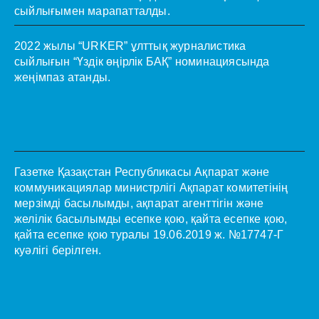
сыйлығымен марапатталды.
2022 жылы “URKER” ұлттық журналистика
сыйлығын “Үздік өңірлік БАҚ” номинациясында
жеңімпаз атанды.
Газетке Қазақстан Республикасы Ақпарат және
коммуникациялар министрлігі Ақпарат комитетінің
мерзімді басылымды, ақпарат агенттігін және
желілік басылымды есепке қою, қайта есепке қою,
қайта есепке қою туралы 19.06.2019 ж. №17747-Г
куәлігі берілген.