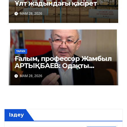
Ұлт жадындағы қасірет
МАМ 28, 2026
ТАРИХ
Ғалым, профессор Жамбыл
АРТЫҚБАЕВ: Одақты
репрессиямен басқарды
МАМ 28, 2026
Іздеу