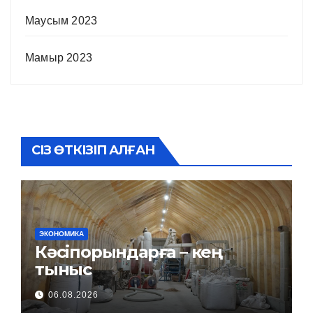
Маусым 2023
Мамыр 2023
СІЗ ӨТКІЗІП АЛҒАН
ЭКОНОМИКА
Кәсіпорындарға – кең
тыныс
06.08.2026