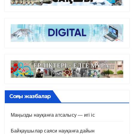
Соңғы жазбалар
Маңызды науқанға атсалысу — игі іс
Байқаушылар саяси науқанға дайын