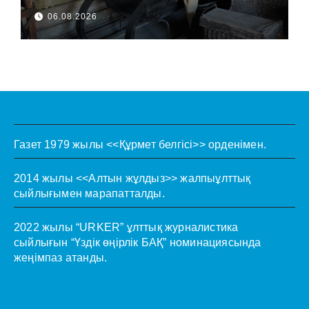
06.08.2026
Газет 1979 жылы <<Құрмет белгісі>> орденімен.
2014 жылы <<Алтын жұлдыз>> жалпыұлттық
сыйлығымен марапатталды.
2022 жылы “URKER” ұлттық журналистика
сыйлығын “Үздік өңірлік БАҚ” номинациясында
жеңімпаз атанды.