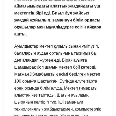
аймағымыздағы апаттық жағдайдағы үш
мектептің бірі еді. Биыл бұл жайсыз
жағдай жойылып, заманауи білім ордасы
оқушылар мен мұғалімдерге есігін айқара
ашты.
Ауылдықтар мектеп құрылысынан үміт үзіп,
балаларын аудан орталығына тасимыз ба
деп алаңдап жүрген еді. Бірақ ауылға
шамшырақ боп шағын мектеп бой көтерді.
Мағжан Жұмабаевтың есімі берілген мектеп
100 орынға шақталған. Бүгінде елуге тарта
өрен осында білім алуда. Мектеп ғимараты
алыстан көз тартады. Шағын ауылдың
шырайын келтіріп тұр. Іші заманауи
технологиялық жабдықтармен, компьютерлік