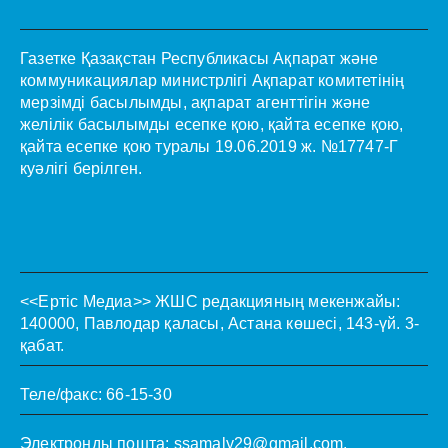
Газетке Қазақстан Республикасы Ақпарат және
коммуникациялар министрлігі Ақпарат комитетінің
мерзімді басылымды, ақпарат агенттігін және
желілік басылымды есепке қою, қайта есепке қою,
қайта есепке қою туралы 19.06.2019 ж. №17747-Г
куәлігі берілген.
<<Ертіс Медиа>>
ЖШС редакцияның мекенжайы:
140000, Павлодар қаласы, Астана көшесі, 143-үй. 3-
қабат.
Теле/факс: 66-15-30
Электронды пошта:
ssamaly29@gmail.com
.