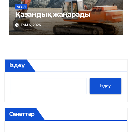
АУЫЛ
Қазандық жаңарады
ТАМ 6, 2026
Іздеу
Іздеу
Санаттар