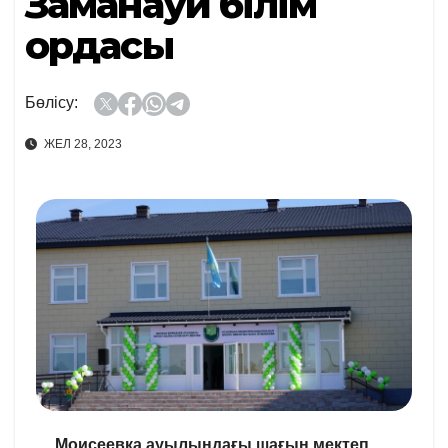
Заманауи білім
ордасы
Бөлісу:
ЖЕЛ 28, 2023
Моисеевка ауылындағы шағын мектеп