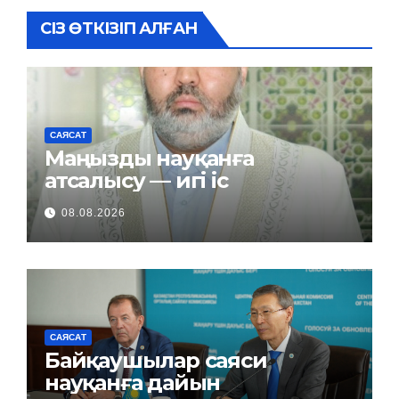
СІЗ ӨТКІЗІП АЛҒАН
САЯСАТ
Маңызды науқанға
атсалысу — игі іс
08.08.2026
САЯСАТ
Байқаушылар саяси
науқанға дайын