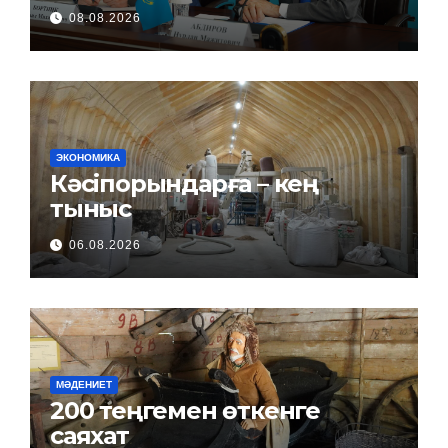
08.08.2026
ЭКОНОМИКА
Кәсіпорындарға – кең
тыныс
06.08.2026
МӘДЕНИЕТ
200 теңгемен өткенге
саяхат