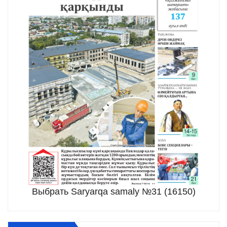
Выбрать Saryarqa samaly №31 (16150)