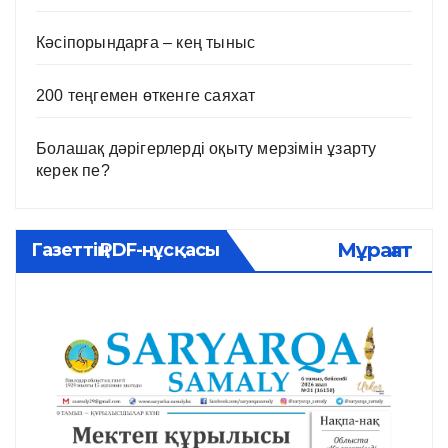
Кәсіпорындарға – кең тыныс
200 теңгемен өткенге саяхат
Болашақ дәрігерлерді оқыту мерзімін ұзарту
керек пе?
Мұрағат
Газеттің PDF-нұсқасы