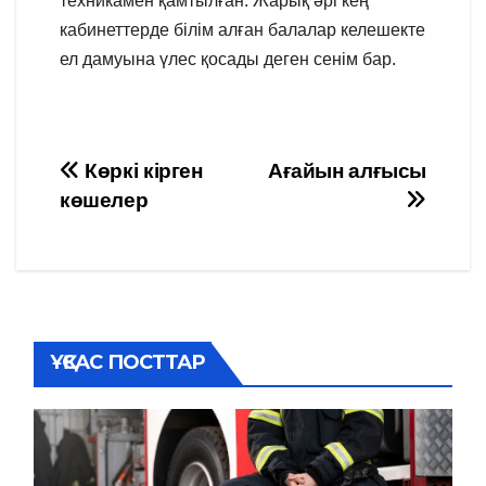
техникамен қамтылған. Жарық әрі кең
кабинеттерде білім алған балалар келешекте
ел дамуына үлес қосады деген сенім бар.
Навигация
Көркі кірген
Ағайын алғысы
көшелер
по
записям
ҰҚСАС ПОСТТАР