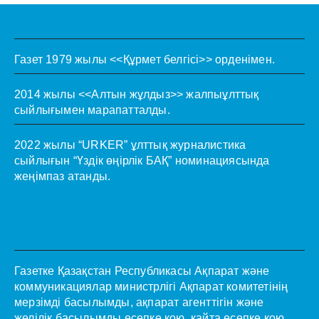
Газет 1979 жылы <<Құрмет белгісі>> орденімен.
2014 жылы <<Алтын жұлдыз>> жалпыұлттық
сыйлығымен марапатталды.
2022 жылы “URKER” ұлттық журналистика
сыйлығын “Үздік өңірлік БАҚ” номинациясында
жеңімпаз атанды.
Газетке Қазақстан Республикасы Ақпарат және
коммуникациялар министрлігі Ақпарат комитетінің
мерзімді басылымды, ақпарат агенттігін және
желілік басылымды есепке қою, қайта есепке қою,