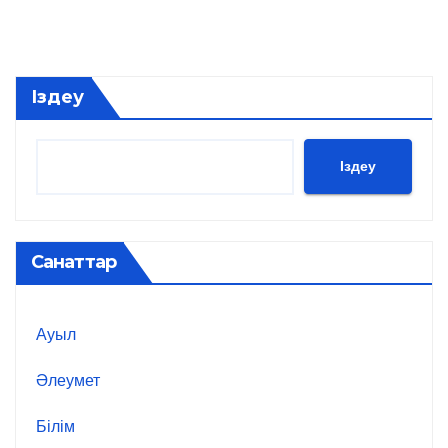
Іздеу
Іздеу
Санаттар
Ауыл
Әлеумет
Білім