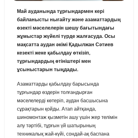
Май ауданында тұрғындармен кері
байланысты нығайту және азаматтардың
өзекті мәселелерін шешу бағытындағы
жұмыстар жүйелі түрде жалғасуда. Осы
мақсатта аудан әкімі Қадылжан Сәтиев
кезекті жеке қабылдау өткізіп,
тұрғындардың өтініштері мен
ұсыныстарын тыңдады.
Азаматтарды қабылдау барысында
тұрғындар өздерін толғандырған
мәселелерді көтеріп, аудан басшысына
сұрақтарын қойды. Атап айтқанда,
шиномонтаж қызметін ашу үшін жер телімін
алу тәртібі, тұрғын үй шатырының
техникалық жай-күйі, сондай-ақ баспана