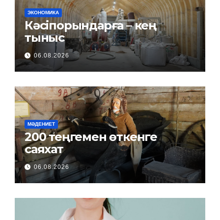
ЭКОНОМИКА
Кәсіпорындарға – кең
тыныс
06.08.2026
МӘДЕНИЕТ
200 теңгемен өткенге
саяхат
06.08.2026