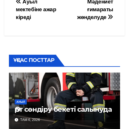
Навигация
Ауыл
Мәдениет
мектебіне ажар
ғимараты
по
кіреді
жөнделуде
записям
ҰҚСАС ПОСТТАР
АУЫЛ
Өрт сөндіру бекеті салынуда
ТАМ 6, 2026