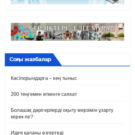
Соңғы жазбалар
Кәсіпорындарға – кең тыныс
200 теңгемен өткенге саяхат
Болашақ дәрігерлерді оқыту мерзімін ұзарту
керек пе?
Идея қаланы өзгертеді