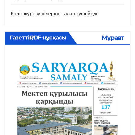
Көлік жүргізушілеріне талап күшейеді
Мұрағат
Газеттің PDF-нұсқасы