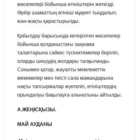
мәселелері бойынша өтініштерін жеткізді.
Әрбір азаматтың өтініші мұқият тыңдалып,
жан-жақты қарастырылды.
Қабылдау барысында көтерілген мәселелер
бойынша қолданыстағы заңнама
талаптарына сәйкес түсініктемелер беріліп,
оларды шешудің жолдары талқыланды.
Сонымен қатар, жауапты мемлекеттік
мекемелер мен тиісті сала мамандарына
нақты тапсырмалар жүктеліп, өтініштердің
орындалуы бақылауға алынатыны айтылды.
А.ЖЕҢІСҚЫЗЫ.
МАЙ АУДАНЫ