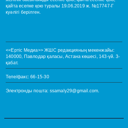
қайта есепке қою туралы 19.06.2019 ж. №17747-Г
куәлігі берілген.
<<Ертіс Медиа>>
ЖШС редакцияның мекенжайы:
140000, Павлодар қаласы, Астана көшесі, 143-үй. 3-
қабат.
Теле/факс: 66-15-30
Электронды пошта:
ssamaly29@gmail.com
.