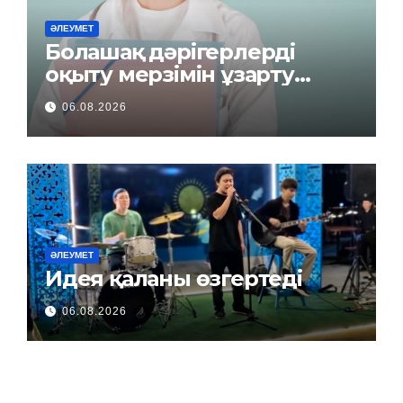
ӘЛЕУМЕТ
Болашақ дәрігерлерді
оқыту мерзімін ұзарту
керек пе?
06.08.2026
ӘЛЕУМЕТ
Идея қаланы өзгертеді
06.08.2026