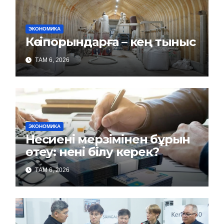
ЭКОНОМИКА
Кәсіпорындарға – кең тыныс
ТАМ 6, 2026
ЭКОНОМИКА
Несиені мерзімінен бұрын
өтеу: нені білу керек?
ТАМ 6, 2026