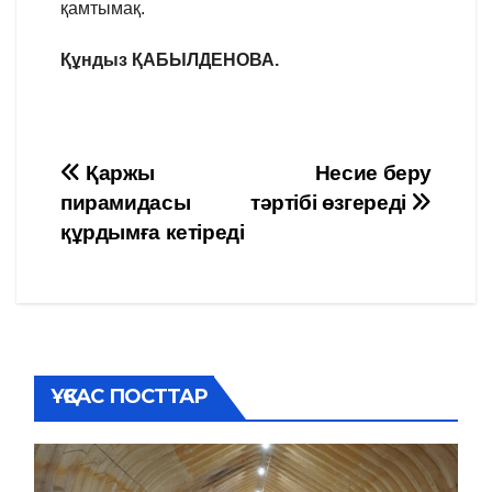
қамтымақ.
Құндыз ҚАБЫЛДЕНОВА.
Навигация
Қаржы
Несие беру
пирамидасы
тәртібі өзгереді
по
құрдымға кетіреді
записям
ҰҚСАС ПОСТТАР