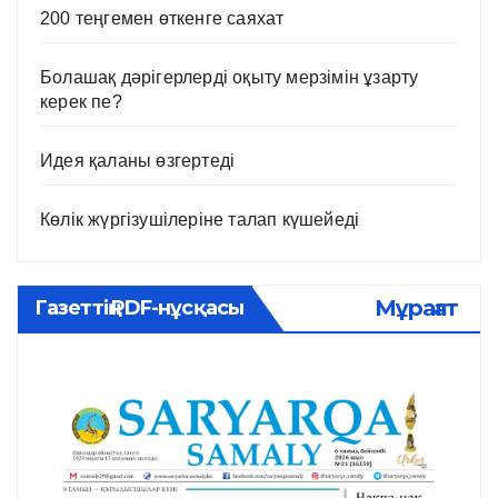
200 теңгемен өткенге саяхат
Болашақ дәрігерлерді оқыту мерзімін ұзарту
керек пе?
Идея қаланы өзгертеді
Көлік жүргізушілеріне талап күшейеді
Мұрағат
Газеттің PDF-нұсқасы