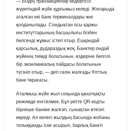
— Біздің транзакциялар кедергісіз
жүретіндей жүйе құрғымыз келеді. Жоғарыда
аталған екі банк терминалдары жиі
қолданылады. Сондықтан осы қаржы
институттарының басшылығы бізбен
белсенді жұмыс істеп отыр. Ешқандай
қарсылық, дүдараздық жоқ. Банктер ондай
жүйенің тиімді болатынын, өздеріне белгілі
бір экономикалық пайдасы болатынын
түсініп отыр, — деп сөзін жалғады Ұлттық
банк төрағасы.
Аталмыш жүйе жыл соңында қанатқақты
режимде енгізілмек. Бұл ретте QR-кодты
бірнеше банкке жалғап, сынақтан өткізіп
көреді. Ал келесі жылдың басында жобаны
толыққанды іске асырып, барлық банкті