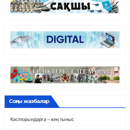
Соңғы жазбалар
Кәсіпорындарға – кең тыныс