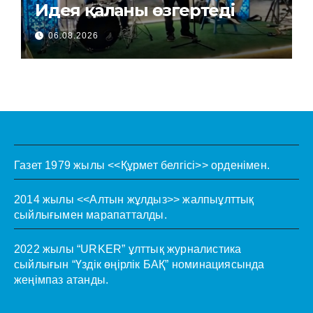
Идея қаланы өзгертеді
06.08.2026
Газет 1979 жылы <<Құрмет белгісі>> орденімен.
2014 жылы <<Алтын жұлдыз>> жалпыұлттық
сыйлығымен марапатталды.
2022 жылы “URKER” ұлттық журналистика
сыйлығын “Үздік өңірлік БАҚ” номинациясында
жеңімпаз атанды.