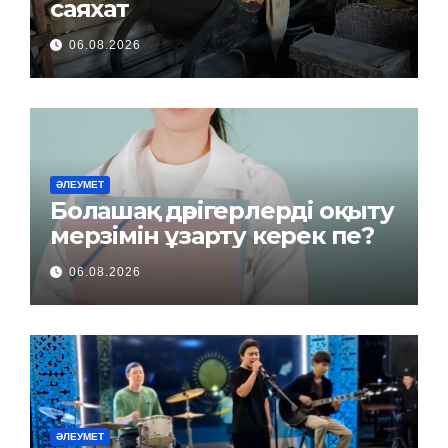
саяхат
06.08.2026
ӘЛЕУМЕТ
Болашақ дәрігерлерді оқыту
мерзімін ұзарту керек пе?
06.08.2026
ӘЛЕУМЕТ