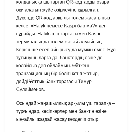
қолданысқа шығарған QR-кодтарды өзара
оқи алатын жүйе әзірлеуіне құрылған.
Дүкенде QR-код арқылы төлем жасағыңыз
келсе, «Halyk немесе Kaspi бар ма?» деп
сұрайды. Halyk-тың картасымен Kaspi
терминалында төлем жасай алмайсың.
Керісінше есеп айырысу да мүмкін емес. Бұл
тұтынушыларға да, банктердің өзіне де
қолайсыз деп ойлаймын. Өйткені
транзакцияның бір бөлігі кетіп жатыр, —
дейді Ұлттық банк төрағасы Тимур
Сүлейменов.
Осындай жаңашылдық арқылы үш тарапқа –
тұрғындар, кәсіпкерлер мен банктің өзіне
ыңғайлы жағдай жасау көзделіп отыр.