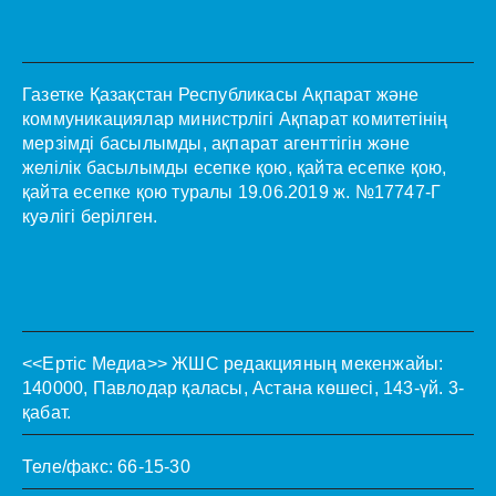
Газетке Қазақстан Республикасы Ақпарат және
коммуникациялар министрлігі Ақпарат комитетінің
мерзімді басылымды, ақпарат агенттігін және
желілік басылымды есепке қою, қайта есепке қою,
қайта есепке қою туралы 19.06.2019 ж. №17747-Г
куәлігі берілген.
<<Ертіс Медиа>>
ЖШС редакцияның мекенжайы:
140000, Павлодар қаласы, Астана көшесі, 143-үй. 3-
қабат.
Теле/факс: 66-15-30