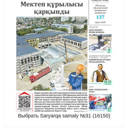
Выбрать Saryarqa samaly №31 (16150)