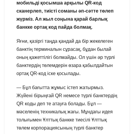
мобильді қосымша арқылы QR-код
сканерлеп, тиісті соманы әп-сәтте төлеп
жүрміз. Ал жыл соңына қарай барлық
банкке ортақ код пайда болмақ.
Яғни, қазіргі таңда қандай да бір жекелеген
банктің терминалын сұрасақ, бұдан былай
оның қажеттілігі болмайды. Ол үшін әр түрлі
банктердің төлемдерін өзара қабылдайтын
ортақ QR-код іске қосылады.
— Бұл бағытта жұмыс істеп жатырмыз.
Жүйені бірыңғай QR немесе түрлі банктердің
QR коды деп те атауға болады. Бұл —
мәселенің техникалық жағы. Мұндағы идея
толығымен Ұлттық банкке тиесілі Ұлттық
төлем корпорациясының түрлі банктер