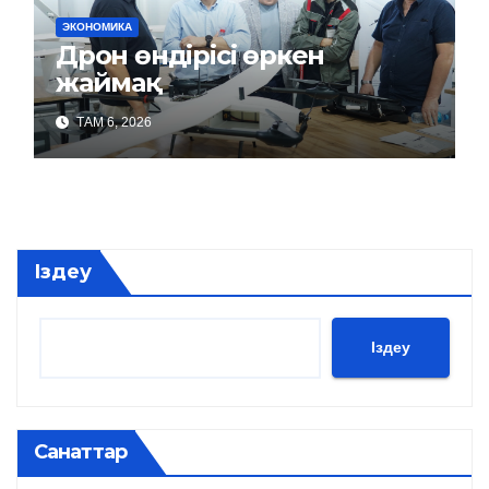
ЭКОНОМИКА
Дрон өндірісі өркен
жаймақ
ТАМ 6, 2026
Іздеу
Іздеу
Санаттар