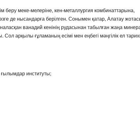
ім беру меке-мелеріне, кен-металлургия комбинаттарына,
зге де нысандарға берілген. Сонымен қатар, Алатау жота
наласқан ванадий кенінің рудасынан табылған жаңа минер
 Сол арқылы ғұламаның есімі мен еңбегі мәңгілік ел тари
 ғылымдар институты;