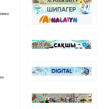
німен
ен