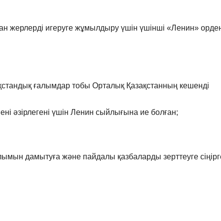
ан жерлерді игеруге жұмылдыру үшін үшінші «Ленин» орде
қстандық ғалымдар тобы Орталық Қазақстанның кешенді
ні әзірлегені үшін Ленин сыйлығына ие болған;
ымын дамытуға және пайдалы қазбаларды зерттеуге сіңірг