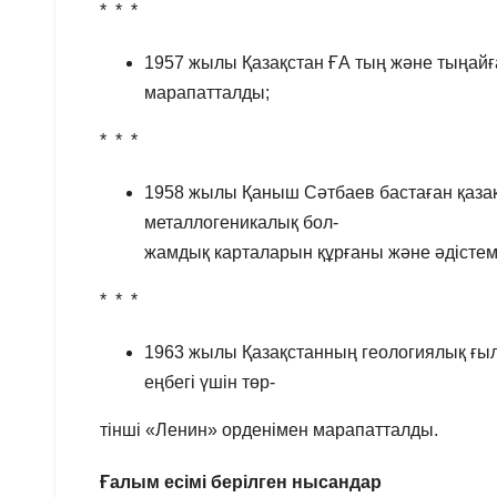
* * *
1957 жылы Қазақстан ҒА тың және тыңайғ
марапатталды;
* * *
1958 жылы Қаныш Сәтбаев бастаған қаза
металлогеникалық бол-
жамдық карталарын құрғаны және әдістеме
* * *
1963 жылы Қазақстанның геологиялық ғыл
еңбегі үшін төр-
тінші «Ленин» орденімен марапатталды.
Ғалым есімі берілген нысандар