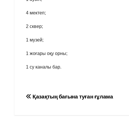
4 мектеп;
2 сквер;
1 музей;
1 жоғары оқу орны;
1 су каналы бар.
Навигация
Қазақтың бағына туған ғұлама
по
записям