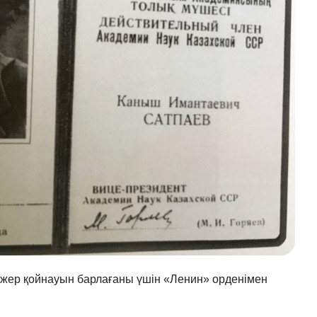
жер қойнауын барлағаны үшін «Ленин» орденімен