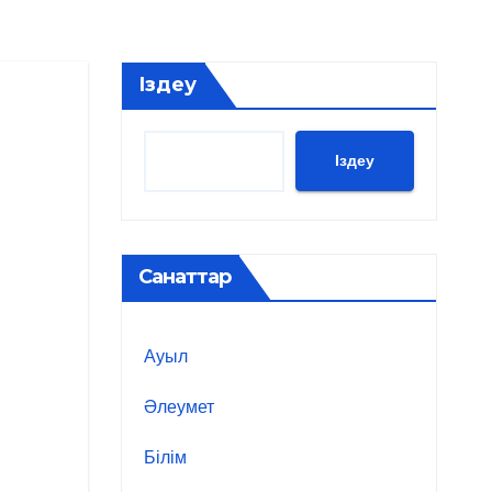
Іздеу
Іздеу
Санаттар
Ауыл
Әлеумет
Білім