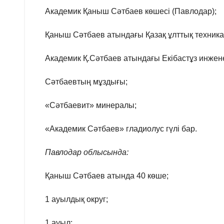
Академик Қаныш Сәтбаев көшесі (Павлодар);
Қаныш Сәтбаев атындағы Қазақ ұлттық техника
Академик Қ.Сәтбаев атындағы Екібастұз инжене
Сәтбаевтың мұздығы;
«Сәтбаевит» минералы;
«Академик Сәтбаев» гладиолус гүлі бар.
Павлодар облысында:
Қаныш Сәтбаев атында 40 көше;
1 ауылдық округ;
1 ауыл;