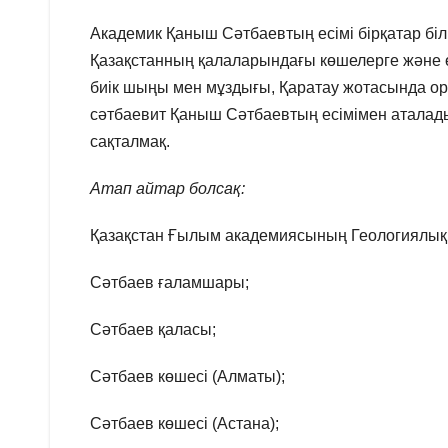
Академик Қаныш Сәтбаевтың есімі бірқатар біл
Қазақстанның қалаларындағы көшелерге және ө
биік шыңы мен мұздығы, Қаратау жотасында ор
сәтбаевит Қаныш Сәтбаевтың есімімен аталады.
сақталмақ.
Атап айтар болсақ:
Қазақстан Ғылым академиясының Геологиялық
Сәтбаев ғаламшары;
Сәтбаев қаласы;
Сәтбаев көшесі (Алматы);
Сәтбаев көшесі (Астана);