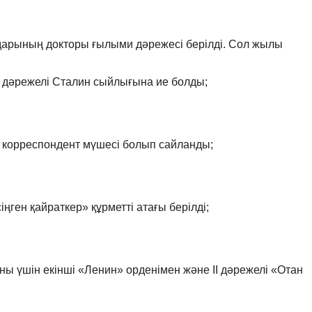
арының докторы ғылыми дәрежесі берілді. Сол жылы
і дәрежелі Сталин сыйлығына ие болды;
орреспондент мүшесі болып сайланды;
ген қайраткер» құрметті атағы берілді;
 үшін екінші «Ленин» орденімен және ІІ дәрежелі «Отан