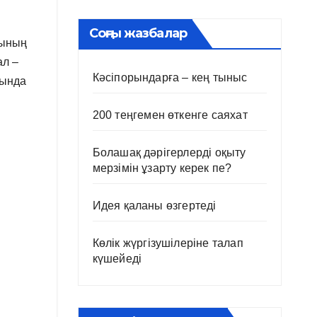
Соңғы жазбалар
сының
ал –
Кәсіпорындарға – кең тыныс
хында
200 теңгемен өткенге саяхат
Болашақ дәрігерлерді оқыту
мерзімін ұзарту керек пе?
Идея қаланы өзгертеді
Көлік жүргізушілеріне талап
күшейеді