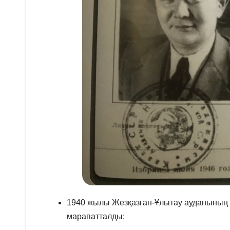
1940 жылы Жезқазған-Ұлытау ауданының 
марапатталды;