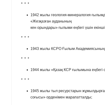
* * *
1942 жылы геология-минералогия ғылымд
«Жезқазған ауданының
кен орындары» ғылыми еңбегі үшін екінш
* * *
1943 жылы КСРО Ғылым Академиясының к
* * *
1944 жылы «Қазақ КСР ғылымына еңбегі сің
* * *
1945 жылы тыл ресурстарын жұмылдырғаны
соғысы» орденімен марапатталды;