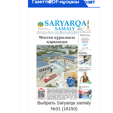
Мұрағат
Газеттің PDF-нұсқасы
Выбрать Saryarqa samaly
№31 (16150)