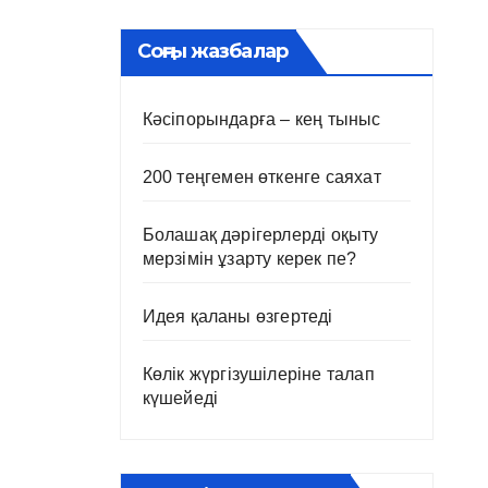
Соңғы жазбалар
Кәсіпорындарға – кең тыныс
200 теңгемен өткенге саяхат
Болашақ дәрігерлерді оқыту
мерзімін ұзарту керек пе?
Идея қаланы өзгертеді
Көлік жүргізушілеріне талап
күшейеді