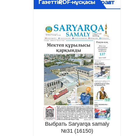
Мұрағат
Газеттің PDF-нұсқасы
Выбрать Saryarqa samaly
№31 (16150)