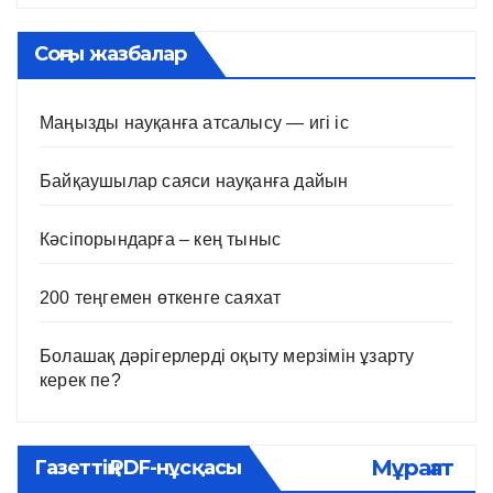
Соңғы жазбалар
Маңызды науқанға атсалысу — игі іс
Байқаушылар саяси науқанға дайын
Кәсіпорындарға – кең тыныс
200 теңгемен өткенге саяхат
Болашақ дәрігерлерді оқыту мерзімін ұзарту
керек пе?
Мұрағат
Газеттің PDF-нұсқасы