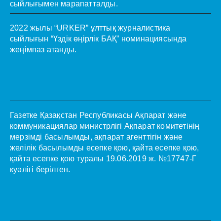
сыйлығымен марапатталды.
2022 жылы “URKER” ұлттық журналистика
сыйлығын “Үздік өңірлік БАҚ” номинациясында
жеңімпаз атанды.
Газетке Қазақстан Республикасы Ақпарат және
коммуникациялар министрлігі Ақпарат комитетінің
мерзімді басылымды, ақпарат агенттігін және
желілік басылымды есепке қою, қайта есепке қою,
қайта есепке қою туралы 19.06.2019 ж. №17747-Г
куәлігі берілген.