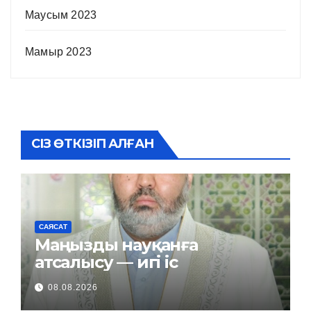
Маусым 2023
Мамыр 2023
СІЗ ӨТКІЗІП АЛҒАН
САЯСАТ
Маңызды науқанға
атсалысу — игі іс
08.08.2026